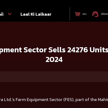
கள்
Laal Ki Lalkaar
பை
விலை 
lls 24276 Units in India during March 2024
ment Sector Sells 24276 Units
2024
a Ltd.’s Farm Equipment Sector (FES), part of the Mahi