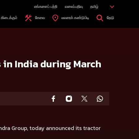
எங்களைப் பற்றி
வலைப்பதிவு
தமிழ்
கிடைக்கும்
சேவை
டீலரைக் கண்டுபிடி
தேடு
 in India during March
ndra Group, today announced its tractor