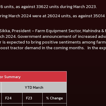
6 units, as against 33622 units during March 2023.
ring March 2024 were at 26024 units, as against 35014 
kka, President – Farm Equipment Sector, Mahindra & M
arch 2024. Government announcement of increased adva
ar is expected to bring positive sentiments among farm
boost tractor demand in the coming months. In the expo
tor Summary
YTD March
F24
F23
% Change