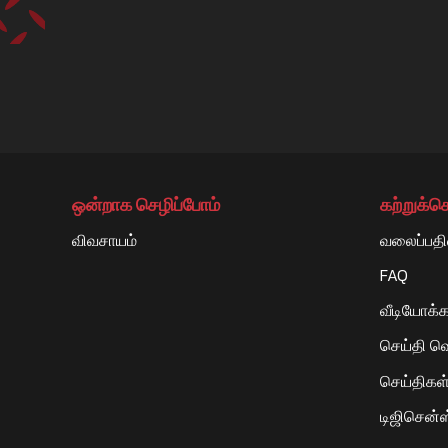
ஒன்றாக செழிப்போம்
கற்றுக்
விவசாயம்
வலைப்பதி
FAQ
வீடியோக்க
செய்தி வெ
செய்திகள் 
டிஜிசென்ஸ