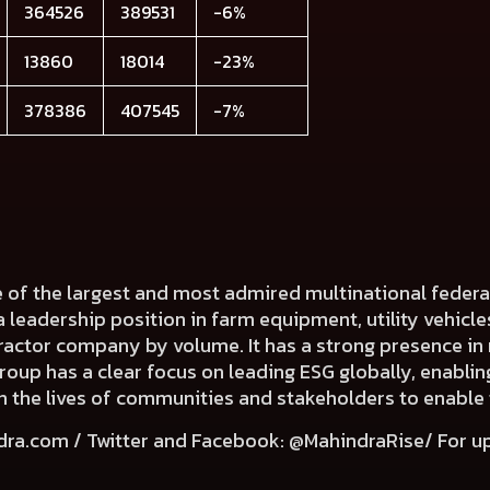
364526
389531
-6%
13860
18014
-23%
378386
407545
-7%
e of the largest and most admired multinational fede
a leadership position in farm equipment, utility vehicl
 tractor company by volume. It has a strong presence in 
Group has a clear focus on leading ESG globally, enabli
e in the lives of communities and stakeholders to enable
dra.com
/ Twitter and Facebook: @MahindraRise/ For u