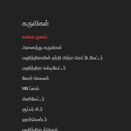
கருவிகள்
வகை மூலம்
அனைத்து கருவிகள்
மஹிந்திராவின் தர்தி மித்ரா ரொட்டேவேட்டர்
மஹிந்திரா கல்டிவேட்டர்
லேசர் லெவலர்
MB ப்ளவ்
மினிவேட்டர்
சூப்பர் சீடர்
ஹார்வெஸ்டர்
மஹிந்திரா த்ரெஷர்