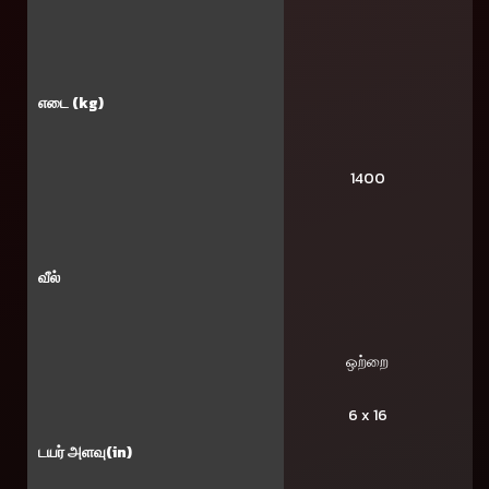
எடை (kg)
1400
வீல்
ஒற்றை
6 x 16
டயர் அளவு(in)