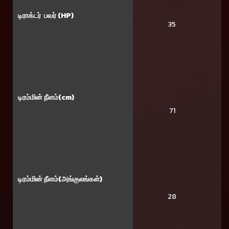
டிராக்டர் பவர் (HP)
35
டிரம்மின் நீளம்(cm)
71
டிரம்மின் நீளம்(அங்குலங்கள்)
28