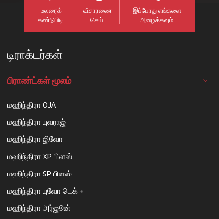
டீலரைக்
விசாரணை
இப்போது எங்களை
கண்டுபிடி
செய்
அழைக்கவும்
டிராக்டர்கள்
பிராண்ட்கள் மூலம்
மஹிந்திரா OJA
மஹிந்திரா யுவராஜ்
மஹிந்திரா ஜிவோ
மஹிந்திரா XP பிளஸ்
மஹிந்திரா SP பிளஸ்
மஹிந்திரா யுவோ டெக் +
மஹிந்திரா அர்ஜூன்