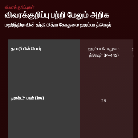
விவரக்குறிப்புகள்
விவரக்குறிப்பு பற்றி மேலும் அறிக
மஹிந்திராவின் தர்தி மித்ரா கோதுமை ஹரம்பா த்ரெஷர்
தயாரிப்பின் பெயர்
ஹரம்பா கோதுமை
ஹர
த்ரெஷர் (P-445)
த்
டிராக்டர் பவர் (kw)
26