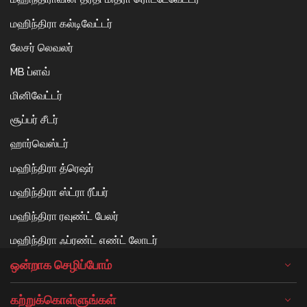
மஹிந்திரா கல்டிவேட்டர்
லேசர் லெவலர்
MB ப்ளவ்
மினிவேட்டர்
சூப்பர் சீடர்
ஹார்வெஸ்டர்
மஹிந்திரா த்ரெஷர்
மஹிந்திரா ஸ்ட்ரா ரீப்பர்
மஹிந்திரா ரவுண்ட் பேலர்
மஹிந்திரா ஃப்ரண்ட் எண்ட் லோடர்
ஒன்றாக செழிப்போம்
கற்றுக்கொள்ளுங்கள்