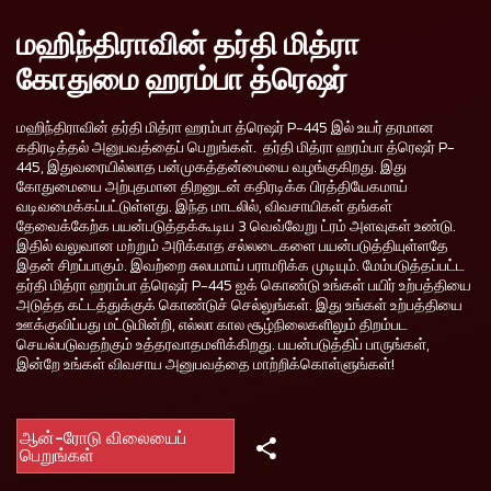
மஹிந்திராவின் தர்தி மித்ரா
கோதுமை ஹரம்பா த்ரெஷர்
மஹிந்திராவின் தர்தி மித்ரா ஹரம்பா த்ரெஷர் P-445 இல் உயர் தரமான
கதிரடித்தல் அனுபவத்தைப் பெறுங்கள். தர்தி மித்ரா ஹரம்பா த்ரெஷர் P-
445, இதுவரையில்லாத பன்முகத்தன்மையை வழங்குகிறது. இது
கோதுமையை அற்புதமான திறனுடன் கதிரடிக்க பிரத்தியேகமாய்
வடிவமைக்கப்பட்டுள்ளது. இந்த மாடலில், விவசாயிகள் தங்கள்
தேவைக்கேற்க பயன்படுத்தக்கூடிய 3 வெவ்வேறு ட்ரம் அளவுகள் உண்டு.
இதில் வலுவான மற்றும் அரிக்காத சல்லடைகளை பயன்படுத்தியுள்ளதே
இதன் சிறப்பாகும். இவற்றை சுலபமாய் பராமரிக்க முடியும். மேம்படுத்தப்பட்ட
தர்தி மித்ரா ஹரம்பா த்ரெஷர் P-445 ஐக் கொண்டு உங்கள் பயிர் உற்பத்தியை
அடுத்த கட்டத்துக்குக் கொண்டுச் செல்லுங்கள். இது உங்கள் உற்பத்தியை
ஊக்குவிப்பது மட்டுமின்றி, எல்லா கால சூழ்நிலைகளிலும் திறம்பட
செயல்படுவதற்கும் உத்தரவாதமளிக்கிறது. பயன்படுத்திப் பாருங்கள்,
இன்றே உங்கள் விவசாய அனுபவத்தை மாற்றிக்கொள்ளுங்கள்!
ஆன்-ரோடு விலையைப்
பெறுங்கள்