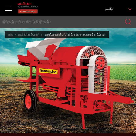
தமிழ்
வீடு
மஹிந்திரா த்ரெஷர்
மஹிந்திராவின் தர்தி மித்ரா கோதுமை ஹரம்பா த்ரெஷர்