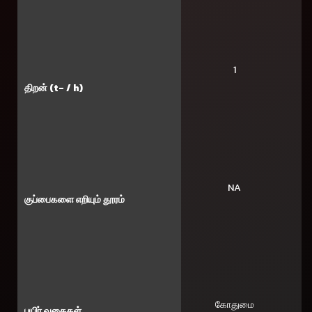
1
திறன் (t- / h)
NA
குப்பைகளை எறியும் தூரம்
கோதுமை
பயிர் வகைகள்