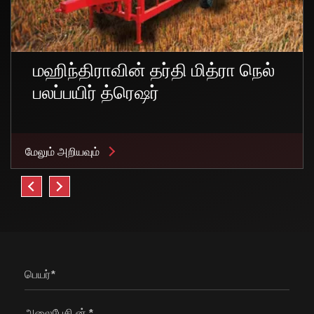
மஹிந்திராவின் தர்தி மித்ரா நெல்
பலப்பயிர் த்ரெஷர்
மேலும் அறியவும்
பெயர்*
அலைபேசி ன்.*