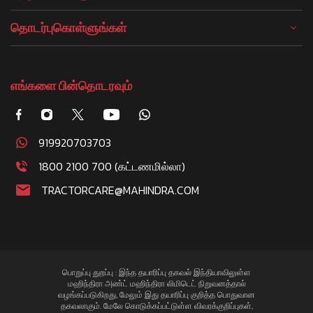
தொடர்புகொள்ளுங்கள்
எங்களை பின்தொடரவும்
919920703703
1800 2100 700 (கட்டணமில்லா)
TRACTORCARE@MAHINDRA.COM
பொறுப்பு துறப்பு : இந்த தயாரிப்பு தகவல் இந்தியாவிலுள்ள
மஹிந்திரா அண்ட் மஹிந்திரா லிமிடெட் நிறுவனத்தால்
வழங்கப்படுகிறது, மேலும் இது தயாரிப்பு குறித்த பொதுவான
தகவலாகும். மேலே கொடுக்கப்பட்டுள்ள விவரக்குறிப்புகள்,