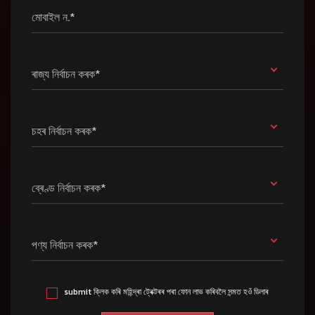
মোবাইল ন.*
ৰাজ্য নিৰ্বাচন কৰক*
চহৰ নিৰ্বাচন কৰক*
ব্ৰেণ্ড নিৰ্বাচন কৰক*
পণ্য নিৰ্বাচন কৰক*
submit ক্লিক কৰি মহিন্দ্ৰা ট্ৰেক্টৰৰ পৰা ফোন লাভ কৰিবলৈ সন্মত হওঁ ডিলাৰ