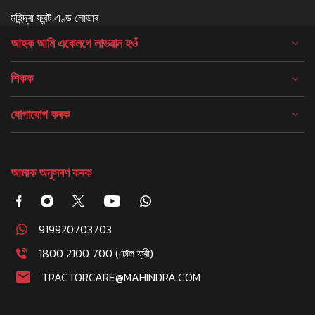
মহিন্দ্ৰা ফ্ৰন্ট এণ্ড লোডাৰ
আহক আমি একেলগে লাভৱান হওঁ
শিকক
যোগাযোগ কৰক
আমাক অনুসৰণ কৰক
919920703703
1800 2100 700 (টোল ফ্ৰী)
TRACTORCARE@MAHINDRA.COM