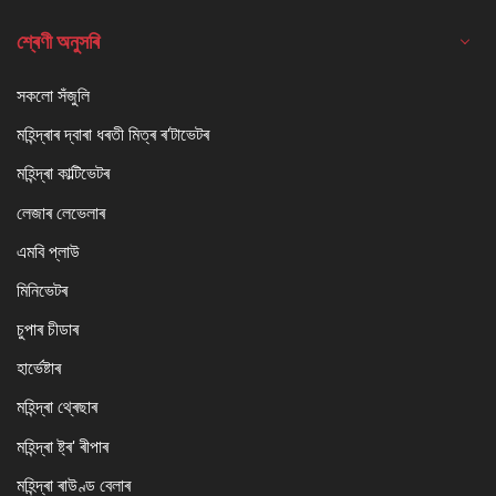
শ্ৰেণী অনুসৰি
সকলো সঁজুলি
মহিন্দ্ৰাৰ দ্বাৰা ধৰতী মিত্ৰ ৰ'টাভেটৰ
মহিন্দ্ৰা কাল্টিভেটৰ
লেজাৰ লেভেলাৰ
এমবি প্লাউ
মিনিভেটৰ
চুপাৰ চীডাৰ
হাৰ্ভেষ্টাৰ
মহিন্দ্ৰা থ্ৰেছাৰ
মহিন্দ্ৰা ষ্ট্ৰ' ৰীপাৰ
মহিন্দ্ৰা ৰাউণ্ড বেলাৰ