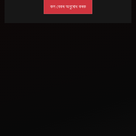
Jul 4, 2023
মহিন্দ্ৰাৰ ট্ৰেক্টৰৰ আলু খেতি
নিৰ্দেশিকা
May 29, 2024
ভাৰতত 20-25 HPৰ
অধীনত শীৰ্ষ 10 খন মহিন্দ্ৰা