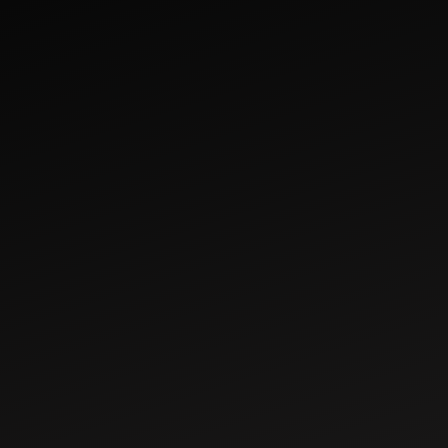
ট্ৰেক্টৰ
Jun 02, 2023
Mar 22, 2023
ভাৰতত কৃষিৰ বাবে কোনখন
চিনাবাদাম খেতিৰ বাবে সঠিক
ট্ৰেক্টৰ সৰ্বশ্ৰেষ্ঠ ?
ট্ৰেক্টৰ বাছনি কৰা
খেতি কৰা ট্ৰেক্টৰ হৈছে কৃষকসকলৰ
ভাৰতৰ পাঁচখন ৰাজ্য অৰ্থাৎ
অপৰিহাৰ্য সঙ্গী; এই শক্তিশালী
অন্ধ্ৰপ্ৰদেশ, গুজৰাট, তামিলনাডু,
যন্ত্ৰবোৰে তেওঁলোকক দক্ষতাৰে আৰু
কৰ্ণাটক, ৰাজস্থান আৰু মহাৰাষ্ট্ৰত