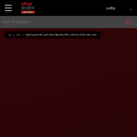
অসমীয়া
গৃহ
ব্লগ
মহিন্দ্ৰা 275 ডিআই এক্সপি প্লাছ ট্ৰেক্টৰ কিয় কিনিব: মাইলেজ, বৈশিষ্ট্য আৰু স্পেকচ