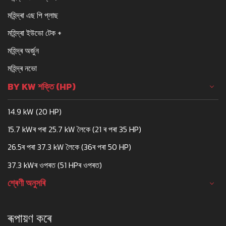
মহিন্দ্ৰা এছ পি প্লাছ
মহিন্দ্ৰা ইউভো টেক +
মহিন্দ্ৰ অৰ্জুন
মহিন্দ্ৰ নভো
BY KW শক্তি (HP)
14.9 kW (20 HP)
15.7 kWৰ পৰা 25.7 kW লৈকে (21 ৰ পৰা 35 HP)
26.5ৰ পৰা 37.3 kW লৈকে (36ৰ পৰা 50 HP)
37.3 kWৰ ওপৰত (51 HPৰ ওপৰত)
শ্ৰেণী অনুসৰি
ৰূপায়ণ কৰে