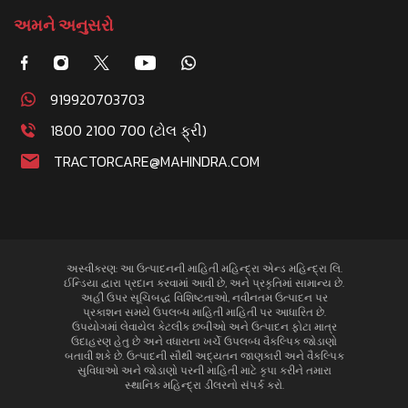
અમને અનુસરો
919920703703
1800 2100 700 (ટોલ ફ્રી)
TRACTORCARE@MAHINDRA.COM
અસ્વીકરણ: આ ઉત્પાદનની માહિતી મહિન્દ્રા એન્ડ મહિન્દ્રા લિ.
ઈન્ડિયા દ્વારા પ્રદાન કરવામાં આવી છે, અને પ્રકૃતિમાં સામાન્ય છે.
અહીં ઉપર સૂચિબદ્ધ વિશિષ્ટતાઓ, નવીનતમ ઉત્પાદન પર
પ્રકાશન સમયે ઉપલબ્ધ માહિતી માહિતી પર આધારિત છે.
ઉપયોગમાં લેવાયેલ કેટલીક છબીઓ અને ઉત્પાદન ફોટા માત્ર
ઉદાહરણ હેતુ છે અને વધારાના ખર્ચે ઉપલબ્ધ વૈકલ્પિક જોડાણો
બતાવી શકે છે. ઉત્પાદની સૌથી અદ્યતન જાણકારી અને વૈકલ્પિક
સુવિધાઓ અને જોડાણો પરની માહિતી માટે કૃપા કરીને તમારા
સ્થાનિક મહિન્દ્રા ડીલરનો સંપર્ક કરો.