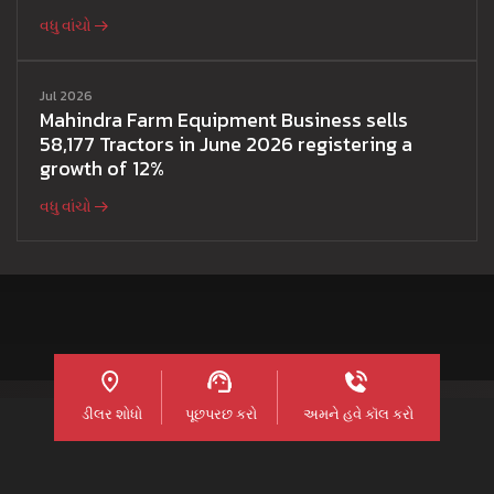
વધુ વાંચો
Jul 2026
Mahindra Farm Equipment Business sells
58,177 Tractors in June 2026 registering a
growth of 12%
વધુ વાંચો
ડીલર શોધો
પૂછપરછ કરો
અમને હવે કૉલ કરો