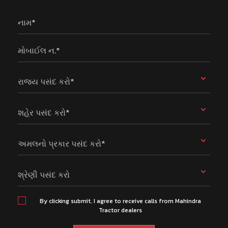
નામ*
મોબાઈલ ન.*
રાજ્ય પસંદ કરો*
શહેર પસંદ કરો*
અમલનો પ્રકાર પસંદ કરો*
શ્રેણી પસંદ કરો
By clicking submit, I agree to receive calls from Mahindra
Tractor dealers