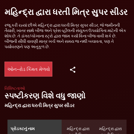
મહિન્દ્રા દ્વારા ધરતી મિત્ર સુપર સીડર
રજૂ કરી રહ્યાં છીએ મહિન્દ્રા દ્વારા ધરતી મિત્ર સુપર સીડર, જે જમીનની
તૈયારી, ખાતર સાથે બીજ અને પ્રેસ વ્હીલની સંયુક્ત ઉપયોગિતા માટેની એક
શોધ છે. તે ડાંગર/ચોખાના સ્ટ્રો દ્વારા જામ કર્યા વિના બીજ વાવી શકે છે.
બીજની સીધી વાવણી માત્ર ખર્ચ અને સમય જ નથી બચાવતા, પણ તે
પર્યાવરણને પણ અનુકૂળ છે.
ઓન-રોડ કિંમત મેળવો
વિશિષ્ટતાઓ
સ્પષ્ટીકરણ વિશે વધુ જાણો
મહિન્દ્રા દ્વારા ધરતી મિત્ર સુપર સીડર
પ્રોડક્ટનું નામ
મહિન્દ્રા દ્વારા
મહિન્દ્રા દ્વારા