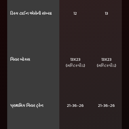
ડિસ્ક ટાઈન એસેની સંખ્યા
12
13
ગિયર બોક્સ
13X23
13X23
(મલ્ટિસ્પીડ)
(મલ્ટિસ્પીડ)
પ્રાથમિક ગિયર ટ્રેન
21-36-26
21-36-26