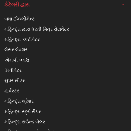
કેટેગરી દ્વારા
બધા ઈમ્પ્લીમેન્ટ
મહિન્દ્રા દ્વારા ધરતી મિત્ર રોટાવેટર
મહિન્દ્રા કલ્ટીવેટર
લેસર લેવલર
એમબી પ્લાઉ
મિનીવેટર
સુપર સીડર
હાર્વેસ્ટર
મહિન્દ્રા થ્રેશર
મહિન્દ્રા સ્ટ્રો રીપર
મહિન્દ્રા રાઉન્ડ બેલર