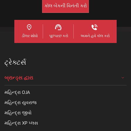
ડીલર શોધો
પૂછપરછ કરો
અમને હવે કૉલ કરો
ટ્રેક્ટર્સ
બ્રાન્ડ્સ દ્વારા
મહિન્દ્રા OJA
મહિન્દ્રા યુવરાજ
મહિન્દ્રા જીવો
મહિન્દ્રા XP પ્લસ