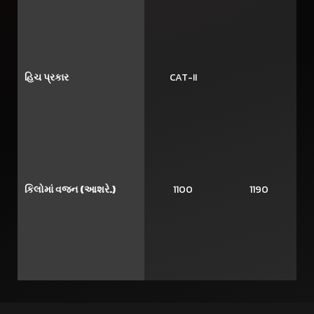
હિચ પ્રકાર
CAT-II
કિલોમાં વજન (આશરે.)
1100
1190