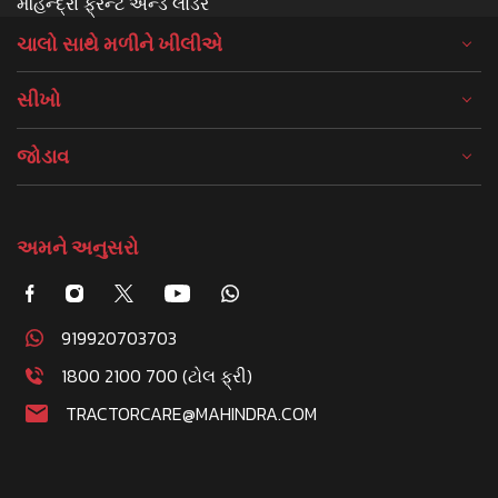
મહિન્દ્રા ફ્રન્ટ એન્ડ લોડર
ચાલો સાથે મળીને ખીલીએ
સીખો
જોડાવ
અમને અનુસરો
919920703703
1800 2100 700 (ટોલ ફ્રી)
TRACTORCARE@MAHINDRA.COM