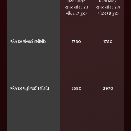
ધરતી મિત્ર
ધરતી મિત્ર
સુપર સીડર 2.1
સુપર સીડર 2.4
મીટર (7 ફુટ)
મીટર (8 ફુટ)
એકંદર લંબાઈ (મીમી)
1780
1780
એકંદર પહોળાઈ (મીમી)
2580
2970