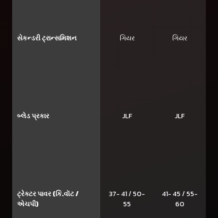
સેકન્ડરી ટ્રાન્સમિશન
ગિયર
ગિયર
બ્લેડ પ્રકાર
JLF
JLF
ટ્રેક્ટર પાવર (કિ.વૉટ /
37- 41 / 50-
41- 45 / 55-
એચપી)
55
60