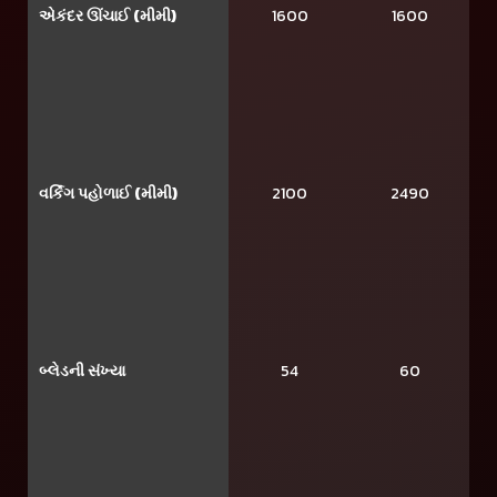
એકંદર ઊંચાઈ (મીમી)
1600
1600
વર્કિંગ પહોળાઈ (મીમી)
2100
2490
બ્લેડની સંખ્યા
54
60