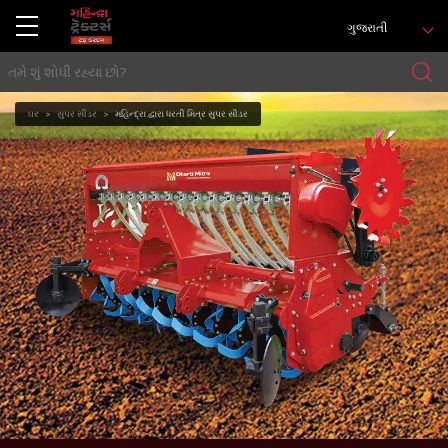
ગુજરાતી
ઘર
સુપર સીડર
મહિન્દ્રા દ્વારા ધરતી મિત્ર સુપર સીડર