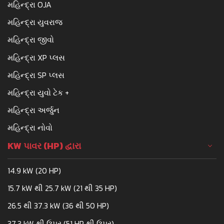
મહિન્દ્રા OJA
મહિન્દ્રા યુવરાજ
મહિન્દ્રા જીવો
મહિન્દ્રા XP પ્લસ
મહિન્દ્રા SP પ્લસ
મહિન્દ્રા યુવો ટેક +
મહિન્દ્રા અર્જુન
મહિન્દ્રા નોવો
KW પાવર (HP) દ્વારા
14.9 kW (20 HP)
15.7 kW થી 25.7 kW (21 થી 35 HP)
26.5 થી 37.3 kW (36 થી 50 HP)
37.3 kW થી ઉપર (51 HP થી ઉપર)