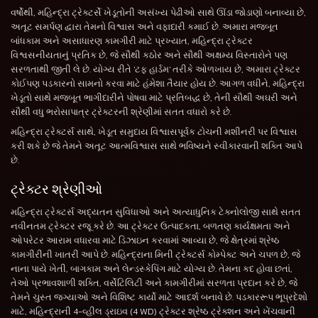
વર્ષોથી, મહિન્દ્રા ટ્રેક્ટર્સે ખેડૂતોની અસંખ્ય પેઢીઓ સાથે ઊંડા જોડાણો બનાવ્યા છે,
અતૂટ સમર્પણ દ્વારા તેમનો વિશ્વાસ અને વફાદારી કમાઈ છે. અમારા મજબૂત
બાંધકામ અને અસાધારણ કામગીરી માટે પ્રખ્યાત, મહિન્દ્રા ટ્રેક્ટર
વિશ્વસનીયતાનું પ્રતિક છે, જે સૌથી કઠોર અને સૌથી અક્ષમ્ય વિસ્તારોને પણ
સરળતાથી જીતી લે છે. યોગ્ય રીતે 'ટફ હાર્ડમ' તરીકે ઓળખાય છે, અમારા ટ્રેક્ટર
કોઈપણ પડકારનો સામનો કરવા માટે હંમેશા તૈયાર હોય છે. આગળ વધીને, મહિન્દ્રા
ખેડૂતો સાથે મજબૂત ભાગીદારીને પોષવા માટે પ્રતિબદ્ધ છે, તેની સૌથી અઘરી અને
સૌથી વધુ ભરોસાપાત્ર ટ્રેક્ટરની શ્રેણીમાં સતત વધારો કરે છે.
મહિન્દ્રા ટ્રેક્ટર્સ સાથે, ખેડૂત સમુદાય વિશ્વાસપૂર્વક ટોચની મશીનરી પર વિશ્વાસ
કરી શકે છે જે તેમને અતૂટ આત્મવિશ્વાસ સાથે ભવિષ્યને સ્વીકારવાની શક્તિ આપે
છે.
ટ્રેક્ટર શ્રેણીઓ
મહિન્દ્રા ટ્રેક્ટર્સ અદ્યતન સુવિધાઓ અને અત્યાધુનિક ટેક્નોલોજી સાથે સતત
નવીનતમ ટ્રેક્ટર રજૂ કરે છે. આ ટ્રેક્ટર ઉત્પાદકતા, બળતણ કાર્યક્ષમતા અને
ઓપરેટર આરામ વધારવા માટે ડિઝાઇન કરવામાં આવ્યા છે, જે ક્ષેત્રમાં શ્રેષ્ઠ
કામગીરીની ખાતરી આપે છે. મહિન્દ્રાના મિની ટ્રેક્ટર્સ કોમ્પેક્ટ અને ચપળ છે, જે
નાના પાયે ખેતી, બાગકામ અને લેન્ડસ્કેપિંગ માટે યોગ્ય છે. તેમના કદ હોવા છતાં,
તેઓ પ્રભાવશાળી શક્તિ, વર્સેટિલિટી અને કામગીરીમાં સરળતા પ્રદાન કરે છે, જે
તેમને ચુસ્ત જગ્યાઓ અને વિશિષ્ટ કાર્યો માટે આદર્શ બનાવે છે. પડકારરૂપ ભૂપ્રદેશો
માટે, મહિન્દ્રાની 4-વ્હીલ ડ્રાઇવ (4 WD) ટ્રેક્ટર શ્રેષ્ઠ ટ્રેક્શન અને ખેંચવાની