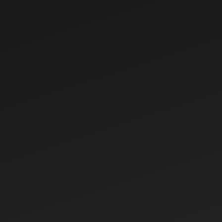
May 29, 2024
Top 5 Mahindra Tractors under 50 HP in
India
In the dynamic world of Indian agriculture, where every
hectare holds