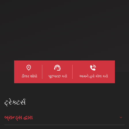
Read more
ડીલર શોધો
પૂછપરછ કરો
અમને હવે કૉલ કરો
ટ્રેક્ટર્સ
બ્રાન્ડ્સ દ્વારા