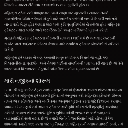
કિંમતો સામાન્ય રીતે INR 2 લાખથી 15 લાખ સુધીની હોય છે.
મહિન્દ્રા ટ્રેક્ટરની પોષણક્ષમતા અને નાણા માટે મૂલ્યની દરખાસ્ત તેમને
કામગીરીના વિવિધ સ્કેલમાં ખેડૂતો માટે આકર્ષક પસંદગી બનાવે છે. પછી ભલે તમે
નાના પાયે ખેડૂત હોવ અથવા મોટા પાયે કૃષિ પ્રવૃત્તિઓમાં રોકાયેલા હોવ, મહિન્દ્રા
ટ્રેક્ટર તમારા બજેટ અને જરૂરિયાતોને અનુરૂપ વિકલ્પો પ્રદાન કરે છે.
ગ્રાહકો મહિન્દ્રા ટ્રેક્ટરના શોરૂમની મુલાકાત લઈ શકે છે અથવા ટ્રેક્ટરની
સચોટ અને અદ્યતન કિંમતો મેળવવા માટે સ્થાનિક ટ્રેક્ટર ડીલરોનો સંપર્ક કરી
શકે છે.
મહિન્દ્રા ટ્રેક્ટરમાં રોકાણ કરવાથી માત્ર સ્પર્ધાત્મક કિંમતો જ નહીં, પણ
વિશ્વસનીયતા, પ્રદર્શન અને વેચાણ પછીના સમર્થનની પણ ખાતરી થાય છે, જે તેને
ભારત અને વિશ્વભરના ખેડૂતોમાં એક વિશ્વસનીય બ્રાન્ડ બનાવે છે.
મારી નજીકનો શોરૂમ
1200 થી વધુ આઉટલેટ્સ સાથે સમગ્ર વિશ્વમાં ફેલાયેલા અમારા શોરૂમના વ્યાપક
નેટવર્ક પર મહિન્દ્રા ટ્રેક્ટર્સની દુનિયાનો અનુભવ કરો. મહિન્દ્રા ટ્રેક્ટર્સ શોરૂમ
તમને એક સીમલેસ અને વ્યક્તિગત અનુભવ પ્રદાન કરવા માટે ડિઝાઇન કરવામાં
આવ્યા છે કારણ કે તમે અમારા ટ્રેક્ટર અને કૃષિ ઓજારોની શ્રેણીનું અન્વેષણ
કરો છો. અમારા શોરૂમ અત્યાધુનિક સુવિધાઓથી સજ્જ છે અને જાણકાર
વ્યાવસાયિકો સાથે સ્ટાફ છે જે તમારી ખેતીની જરૂરિયાતો માટે યોગ્ય ઉકેલ
શોધવામાં તમારી મદદ કરવા માટે પ્રતિબદ્ધ છે. મહિન્દ્રાની વ્યાપક હાજરી સાથે, તમે