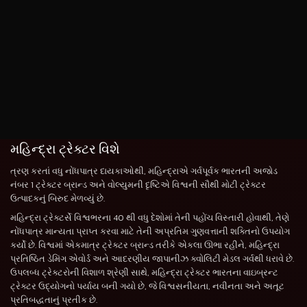
મહિન્દ્રા ટ્રેક્ટર વિશે
ત્રણ કરતાં વધુ નોંધપાત્ર દાયકાઓથી, મહિન્દ્રાએ ગર્વપૂર્વક ભારતની અજોડ
નંબર 1 ટ્રેક્ટર બ્રાન્ડ અને વોલ્યુમની દૃષ્ટિએ વિશ્વની સૌથી મોટી ટ્રેક્ટર
ઉત્પાદકનું બિરુદ મેળવ્યું છે.
મહિન્દ્રા ટ્રેક્ટર્સે વિશ્વભરના 40 થી વધુ દેશોમાં તેની પહોંચ વિસ્તારી હોવાથી, તેણે
નોંધપાત્ર માન્યતા પ્રાપ્ત કરવા માટે તેની અપ્રતિમ ગુણવત્તાની શક્તિનો ઉપયોગ
કર્યો છે. વિશ્વમાં એકમાત્ર ટ્રેક્ટર બ્રાન્ડ તરીકે એકલા ઊભા રહીને, મહિન્દ્રા
પ્રતિષ્ઠિત ડેમિંગ એવોર્ડ અને આદરણીય જાપાનીઝ ક્વોલિટી મેડલ ગર્વથી ધરાવે છે.
ઉપલબ્ધ ટ્રેક્ટરોની વિશાળ શ્રેણી સાથે, મહિન્દ્રા ટ્રેક્ટર ભારતના વાઇબ્રન્ટ
ટ્રેક્ટર ઉદ્યોગનો પર્યાય બની ગયો છે, જે વિશ્વસનીયતા, નવીનતા અને અતૂટ
પ્રતિબદ્ધતાનું પ્રતીક છે.