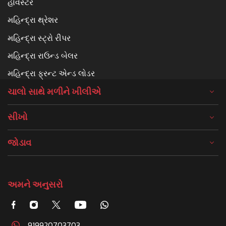
હાર્વેસ્ટર
મહિન્દ્રા થ્રેશર
મહિન્દ્રા સ્ટ્રો રીપર
મહિન્દ્રા રાઉન્ડ બેલર
મહિન્દ્રા ફ્રન્ટ એન્ડ લોડર
ચાલો સાથે મળીને ખીલીએ
સીખો
જોડાવ
અમને અનુસરો
919920703703