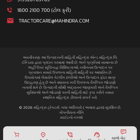
1800 2100 700 (ટોલ ફ્રી)
TRACTORCARE@MAHINDRA.COM
અસ્વીકરણ: આ ઉત્પાદનની માહિતી મહિન્દ્રા એન્ડ મહિન્દ્રા લિ.
ઈન્ડિયા દ્વારા પ્રદાન કરવામાં આવી છે, અને પ્રકૃતિમાં સામાન્ય છે.
અહીં ઉપર સૂચિબદ્ધ વિશિષ્ટતાઓ, નવીનતમ ઉત્પાદન પર
પ્રકાશન સમયે ઉપલબ્ધ માહિતી માહિતી પર આધારિત છે.
ઉપયોગમાં લેવાયેલ કેટલીક છબીઓ અને ઉત્પાદન ફોટા માત્ર
ઉદાહરણ હેતુ છે અને વધારાના ખર્ચે ઉપલબ્ધ વૈકલ્પિક જોડાણો
બતાવી શકે છે. ઉત્પાદની સૌથી અદ્યતન જાણકારી અને વૈકલ્પિક
સુવિધાઓ અને જોડાણો પરની માહિતી માટે કૃપા કરીને તમારા
સ્થાનિક મહિન્દ્રા ડીલરનો સંપર્ક કરો.
© 2026 મહિન્દ્રા ટ્રેક્ટર્સ. બધા અધિકારો ( અમારા દ્વારા) સુરક્ષિત છે.
ગોપનીયતા નીતિ
સાઈટનો નક્શો
ચાલો ચેટ