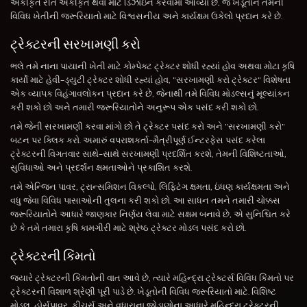
એકીકૃત રીતે એકીકૃત થવા માટે ડિઝાઇન કરવામાં આવ્યા છે, જે ખેડૂતોને તેમની
વિવિધ ખેતીની જરૂરિયાતો માટે વિશ્વસનીય અને કાર્યક્ષમ ઉકેલો પ્રદાન કરે છે.
ટ્રેક્ટરની સરખામણી કરો
ભલે તમે નાના પાયાની ખેતી માટે કોમ્પેક્ટ ટ્રેક્ટર શોધી રહ્યાં હોવ અથવા મોટા કૃષિ
કાર્યો માટે હેવી-ડ્યુટી ટ્રેક્ટર શોધી રહ્યાં હોવ, "સરખામણી કરો ટ્રેક્ટર" વિશેષતા
એક વ્યાપક વિહંગાવલોકન પ્રદાન કરે છે, જેનાથી તમે વિવિધ મોડલ્સનું મૂલ્યાંકન
કરી શકો છો અને તમારી જરૂરિયાતોને અનુરૂપ એક પસંદ કરી શકો છો.
તમે જેની સરખામણી કરવા માંગો છો તે ટ્રેક્ટર પસંદ કરો અને "સરખામણી કરો"
બટન પર ક્લિક કરો. અમારું વપરાશકર્તા-મૈત્રીપૂર્ણ ઈન્ટરફેસ પસંદ કરેલા
ટ્રેક્ટરની વિગતવાર સાથે-સાથે સરખામણી પ્રદર્શિત કરશે, તેમની વિશિષ્ટતાઓ,
સુવિધાઓ અને પ્રદર્શન ક્ષમતાઓને પ્રકાશિત કરશે.
તમે એન્જિન પાવર, ટ્રાન્સમિશન વિકલ્પો, લિફ્ટિંગ ક્ષમતા, ઇંધણ કાર્યક્ષમતા અને
વધુ જેવા વિવિધ પાસાઓની તુલના કરી શકો છો. આ સાધન તમને તમારી ચોક્કસ
જરૂરિયાતોને આધારે જાણકાર નિર્ણય લેવા માટે સક્ષમ બનાવે છે, એ સુનિશ્ચિત કરે
છે કે તમે તમારા કૃષિ કામગીરી માટે શ્રેષ્ઠ ટ્રેક્ટર મોડલ પસંદ કરો છો.
ટ્રેક્ટરની કિંમતો
જ્યારે ટ્રેક્ટરની કિંમતોની વાત આવે છે, ત્યારે મહિન્દ્રા ટ્રેક્ટર્સ વિવિધ કિંમતો પર
ટ્રેક્ટરની વિશાળ શ્રેણી પૂરી પાડે છે. ખેડૂતોની વિવિધ જરૂરિયાતો માટે. વિશિષ્ટ
મોડલ, હોર્સપાવર, ફીચર્સ અને વધારાના જોડાણોના આધારે મહિન્દ્રા ટ્રેક્ટરની