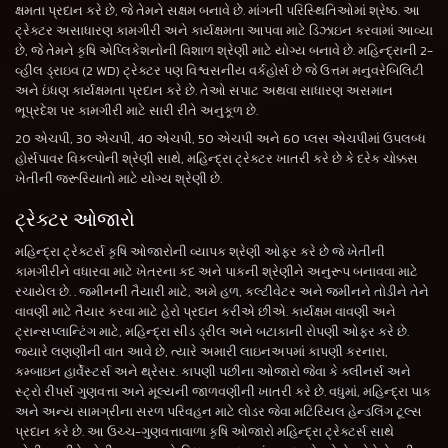
ક્ષમતા પ્રદાન કરે છે, જે તેમને સક્ષમ બનાવે છે. માંગની પરિસ્થિતિઓમાં શ્રેષ્ઠ. આ
ટ્રેક્ટર અસાધારણ કામગીરી અને કાર્યક્ષમતા આપવા માટે ડિઝાઇન કરવામાં આવ્યા
છે, જે તેમને કૃષિ એપ્લિકેશનોની વિશાળ શ્રેણી માટે યોગ્ય બનાવે છે. મહિન્દ્રાની 2-
વ્હીલ ડ્રાઇવ (2 WD) ટ્રેક્ટર પણ વિશ્વસનીય વર્કહોર્સ છે જે ઉત્તમ મનુવરેબિલિટી
અને ઇંધણ કાર્યક્ષમતા પ્રદાન કરે છે. તેઓ સપાટ અથવા સાધારણ અસમાન
ભૂપ્રદેશ પર કામગીરી માટે સારી રીતે અનુકૂળ છે.
20 એચપી, 30 એચપી, 40 એચપી, 50 એચપી અને 60 પ્લસ એચપીમાં ઉપલબ્ધ
હોર્સપાવર વિકલ્પોની શ્રેણી સાથે, મહિન્દ્રા ટ્રેક્ટર ખાતરી કરે છે કે દરેક ચોક્કસ
ખેતીની જરૂરિયાતો માટે યોગ્ય શ્રેણી છે.
ટ્રેક્ટર ઓજારો
મહિન્દ્રા ટ્રેક્ટર્સ કૃષિ ઓજારોની વ્યાપક શ્રેણી ઓફર કરે છે જે ખેતીની
કામગીરીને વધારવા માટે ખેતરના કદ અને પાકની શ્રેણીને અનુરૂપ બનાવવા માટે
રચાયેલ છે. . જમીનની તૈયારી માટે, અમે હળ, કલ્ટીવેટર અને જમીનને તોડીને તેને
વાવણી માટે તૈયાર કરવા માટે હેરો પ્રદાન કરીએ છીએ. કાર્યક્ષમ વાવણી અને
ટ્રાન્સપ્લાન્ટિંગ માટે, મહિન્દ્રા સીડ ડ્રીલ અને બટાકાની રોપણી ઓફર કરે છે.
જ્યારે લણણીની વાત આવે છે, ત્યારે અમારી લાઇનઅપમાં કાપણી કરનારા,
કમ્બાઇન હાર્વેસ્ટર્સ અને થ્રેસર. કાપણી પછીના ઓજારો જેવા કે ક્લીનર્સ અને
સ્ટ્રો રીપર્સ ગુણવત્તા અને મૂલ્યની જાળવણીની ખાતરી કરે છે. વધુમાં, મહિન્દ્રા પાક
અને અન્ય સામગ્રીના સરળ પરિવહન માટે લોડર જેવા મટિરિયલ હેન્ડલિંગ ટૂલ્સ
પ્રદાન કરે છે. આ ઉચ્ચ-ગુણવત્તાવાળા કૃષિ ઓજારો મહિન્દ્રા ટ્રેક્ટર્સ સાથે