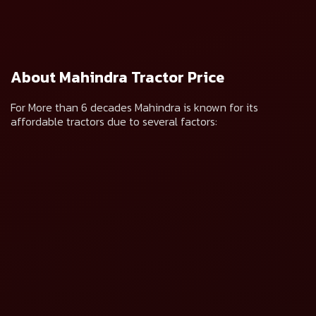
સહયોગીઓ દ્વારા ફોન કૉલ, વોટ્સએપ અથવા અન્ય કોઈપણ માધ્યમ
દ્વારા મારી રુચિ અંગે સંપર્ક કરવા માટે સંમત છું.
About Mahindra Tractor Price
For More than 6 decades Mahindra is known for its
affordable tractors due to several factors: