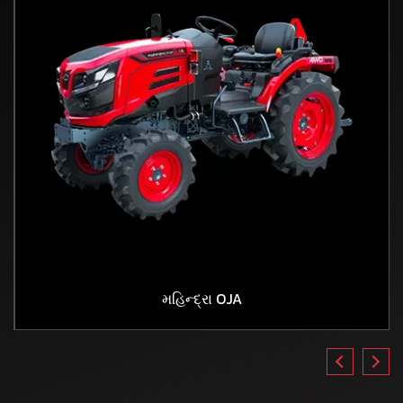
મહિન્દ્રા OJA