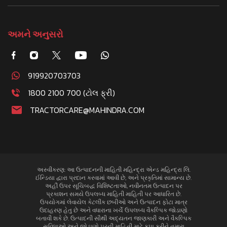
અમને અનુસરો
919920703703
1800 2100 700 (ટોલ ફ્રી)
TRACTORCARE@MAHINDRA.COM
અસ્વીકરણ: આ ઉત્પાદનની માહિતી મહિન્દ્રા એન્ડ મહિન્દ્રા લિ.
ઈન્ડિયા દ્વારા પ્રદાન કરવામાં આવી છે, અને પ્રકૃતિમાં સામાન્ય છે.
અહીં ઉપર સૂચિબદ્ધ વિશિષ્ટતાઓ, નવીનતમ ઉત્પાદન પર
પ્રકાશન સમયે ઉપલબ્ધ માહિતી માહિતી પર આધારિત છે.
ઉપયોગમાં લેવાયેલ કેટલીક છબીઓ અને ઉત્પાદન ફોટા માત્ર
ઉદાહરણ હેતુ છે અને વધારાના ખર્ચે ઉપલબ્ધ વૈકલ્પિક જોડાણો
બતાવી શકે છે. ઉત્પાદની સૌથી અદ્યતન જાણકારી અને વૈકલ્પિક
સુવિધાઓ અને જોડાણો પરની માહિતી માટે કૃપા કરીને તમારા