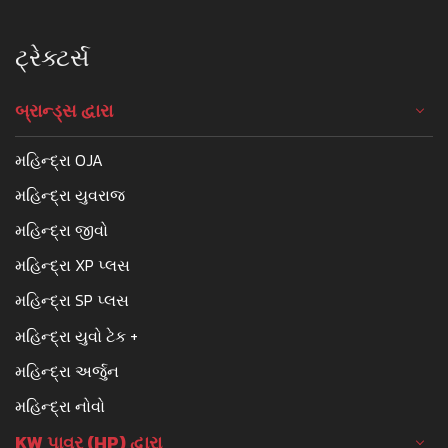
ટ્રેક્ટર્સ
બ્રાન્ડ્સ દ્વારા
મહિન્દ્રા OJA
મહિન્દ્રા યુવરાજ
મહિન્દ્રા જીવો
મહિન્દ્રા XP પ્લસ
મહિન્દ્રા SP પ્લસ
મહિન્દ્રા યુવો ટેક +
મહિન્દ્રા અર્જુન
મહિન્દ્રા નોવો
KW પાવર (HP) દ્વારા