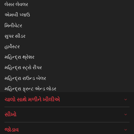
લેસર લેવલર
એમબી પ્લાઉ
મિનીવેટર
સુપર સીડર
હાર્વેસ્ટર
મહિન્દ્રા થ્રેશર
મહિન્દ્રા સ્ટ્રો રીપર
મહિન્દ્રા રાઉન્ડ બેલર
મહિન્દ્રા ફ્રન્ટ એન્ડ લોડર
ચાલો સાથે મળીને ખીલીએ
સીખો
જોડાવ