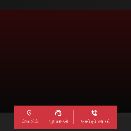
વધુ માહિતી માટે અમને કૉલ કરો, આ છે અમારા ટોલ-
ફ્રી નંબર:
1800 2100 700
ઈમેલ
tractorcare@mahindra.com
ડીલર શોધો
પૂછપરછ કરો
અમને હવે કૉલ કરો