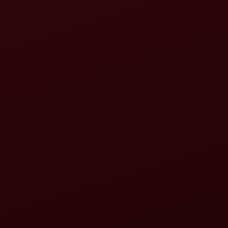
નામ*
મોબાઈલ ન.*
રાજ્ય પસંદ કરો*
શહેર પસંદ કરો*
બ્રાન્ડ પસંદ કરો*
ઉત્પાદન પસંદ કરો*
“કિંમત મેળવો” પર ક્લિક કરીને, હું મહિન્દ્રા એન્ડ મહિન્દ્રા અને