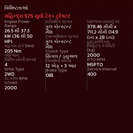
વિશિષ્ટતાઓ
મહિન્દ્રા 575 યુવો ટેક+ ટ્રેક્ટર
Engine Power
સ્ટીયરિંગ પ્રકાર
પાછળના ટાયરનું કદ
Range
ફુલ કોન્સ્ટન્ટ
378.46 મીમી x
26.5 થી 37.3
મૅશ
711.2 મીમી (14.9
kW (36 થી 50
ટ્રાન્સમિશન પ્રકાર
ઇંચ x 28 ઇંચ)
HP)
ફુલ કોન્સ્ટન્ટ
હાઇડ્રોલિક્સ
મહત્તમ ટોર્ક (Nm)
લિફ્ટિંગ કેપેસિટી
મૅશ
(kg)
205 Nm
Clutch Type
2000
એન્જિન
સિંગલ / ડ્યુઅલ
સિલિન્ડરોની સંખ્યા
PTO RPM
ગિયર્સની સંખ્યા
4
MSPTO
12 એફ + 3 આર
Drive Type
Service Interval
Brake Type
2WD
400
OIB
રેટ કરેલ RPM
(r/min)
2000