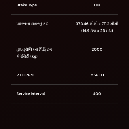
Brake Type
OIB
પાછળના ટાયરનું કદ
378.46 મીમી x 711.2 મીમી
(14.9 ઇંચ x 28 ઇંચ)
હાઇડ્રોલિક્સ લિફ્ટિંગ
2000
કેપેસિટી (kg)
PTO RPM
MSPTO
Service Interval
400