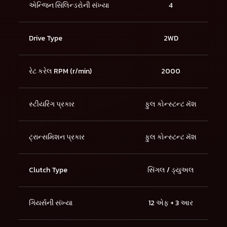
એન્જિન સિલિન્ડરોની સંખ્યા
4
Drive Type
2WD
રેટ કરેલ RPM (r/min)
2000
સ્ટીયરિંગ પ્રકાર
ફુલ કોન્સ્ટન્ટ મૅશ
ટ્રાન્સમિશન પ્રકાર
ફુલ કોન્સ્ટન્ટ મૅશ
Clutch Type
સિંગલ / ડ્યુઅલ
ગિયર્સની સંખ્યા
12 એફ + 3 આર