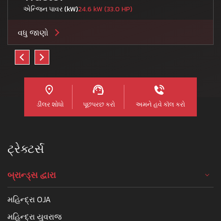
એન્જિન પાવર (kW)
24.6 kW (33.0 HP)
વધુ જાણો
ડીલર શોધો
પૂછપરછ કરો
અમને હવે કૉલ કરો
ટ્રેક્ટર્સ
બ્રાન્ડ્સ દ્વારા
મહિન્દ્રા OJA
મહિન્દ્રા યુવરાજ