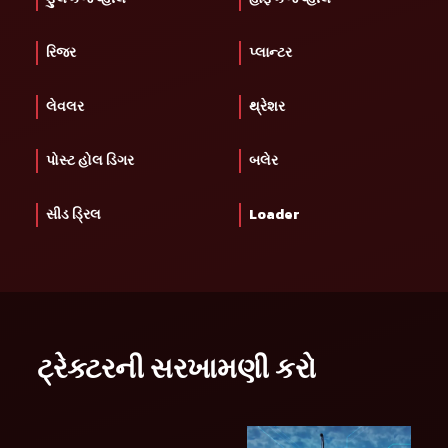
રિજર
પ્લાન્ટર
લેવલર
થ્રેશર
પોસ્ટ હોલ ડિગર
બલેર
સીડ ડ્રિલ
Loader
ટ્રેક્ટરની સરખામણી કરો