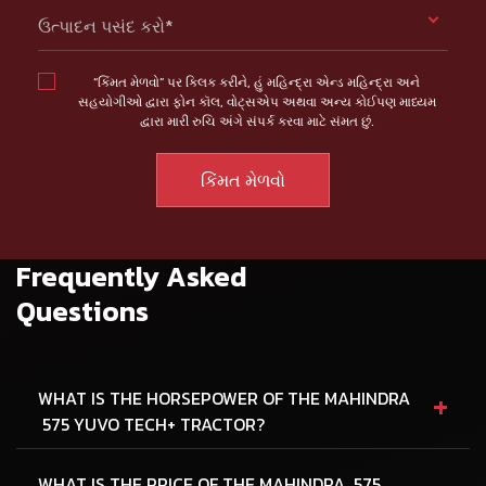
ઉત્પાદન પસંદ કરો*
“કિંમત મેળવો” પર ક્લિક કરીને, હું મહિન્દ્રા એન્ડ મહિન્દ્રા અને
સહયોગીઓ દ્વારા ફોન કૉલ, વોટ્સએપ અથવા અન્ય કોઈપણ માધ્યમ
દ્વારા મારી રુચિ અંગે સંપર્ક કરવા માટે સંમત છું.
Frequently Asked
Questions
+
WHAT IS THE HORSEPOWER OF THE MAHINDRA
575 YUVO TECH+ TRACTOR?
WHAT IS THE PRICE OF THE MAHINDRA 575