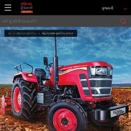
ગુજરાતી
ઘર
મહિન્દ્રા યુવો ટેક +
મહિન્દ્રા 575 યુવો ટેક+ ટ્રેક્ટર