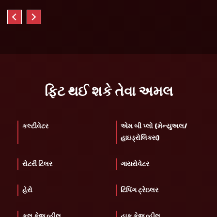
ફિટ થઈ શકે તેવા અમલ
કલ્ટીવેટર
એમ બી પ્લો (મેન્યુઅલ/
હાઇડ્રોલિક્સ)
રોટરી ટિલર
ગાયરોવેટર
હેરો
ટિપિંગ ટ્રેઇલર
ફુલ કેજ વ્હીલ
હાફ કેજ વ્હીલ