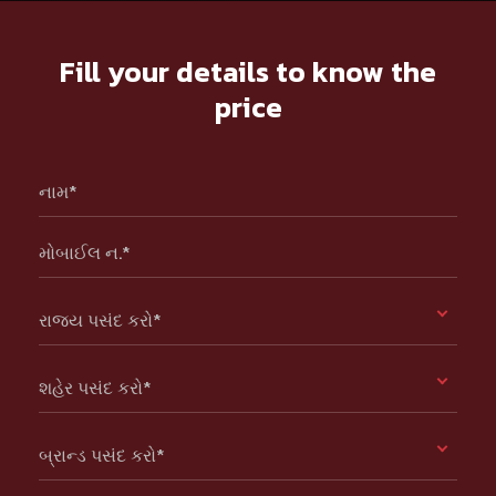
Fill your details to know the
price
નામ*
મોબાઈલ ન.*
રાજ્ય પસંદ કરો*
શહેર પસંદ કરો*
બ્રાન્ડ પસંદ કરો*