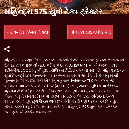
મહિન્દ્રા 575 યુવો ટેક+ ટ્રેક્ટર
ઓન-રોડ કિંમત મેળવો
પત્રિકા ડાઉનલોડ કરો
મહિન્દ્રા 575 યુવો ટેક+ ટ્રેક્ટરમાં તકનીકી રીતે અદ્યતન ફીચર્સ છે જે તમને
ઉત્પાદકતા વધારવામાં મદદ કરી શકે છે. તે 35 kW (47 HP) એન્જિન, પાવર
સ્ટીયરિંગ, 2000 kg ની હાઇડ્રોલિક્સ લિફ્ટિંગ ક્ષમતા ધરાવે છે. મહિન્દ્રા 575
યુવો ટેક+ ટ્રેક્ટર જબરદસ્ત પાવર અને ચોકસાઇ જનરેટ કરે છે. તેનું સૌથી
પ્રભાવશાળી લક્ષણો પૈકી એક છે, તેનું ચાર-સિલિન્ડર ELS એન્જિન, જે
શ્રેષ્ઠતમ માઇલેજ અને 32.1 kW (43.1 HP) PTO, સમાંતર કૂલિંગ અને ઉચ્ચ
મહત્તમ ટોર્ક ઓફર કરે છે. મહિન્દ્રાના આ યુવો ટેક+ ટ્રેક્ટર આરામદાયક
બેઠક, બહુવિધ ગિયર વિકલ્પો, સરળ કોન્સ્ટન્ટ મેશ ટ્રાન્સમિશન, ઉચ્ચ
ચોકસાઇવાળા હાઇડ્રોલિક્સ અને છ વર્ષની વોરંટી પણ પ્રદાન કરે છે. વધુમાં,
તમારા કામને વધુ સરળ બનાવવા માટે, આ મહિન્દ્રા 575 યુવો ટેક+ ટ્રેક્ટર
ઘણી કૃષિ એપ્લિકેશન ધરાવે છે.