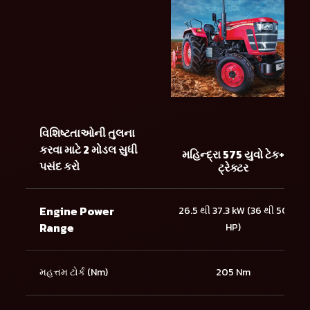
વિશિષ્ટતાઓની તુલના
કરવા માટે 2 મોડલ સુધી
મહિન્દ્રા 575 યુવો ટેક+
પસંદ કરો
ટ્રેક્ટર
Engine Power
26.5 થી 37.3 kW (36 થી 50
Range
HP)
મહત્તમ ટોર્ક (Nm)
205 Nm