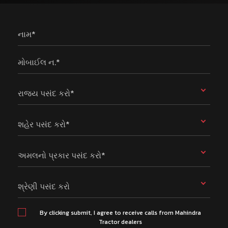
નામ*
મોબાઈલ ન.*
રાજ્ય પસંદ કરો*
શહેર પસંદ કરો*
અમલનો પ્રકાર પસંદ કરો*
શ્રેણી પસંદ કરો
By clicking submit, I agree to receive calls from Mahindra
Tractor dealers