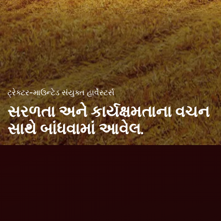
ટ્રેક્ટર-માઉન્ટેડ સંયુક્ત હાર્વેસ્ટર્સ
સરળતા અને કાર્યક્ષમતાના
વચન
સાથે બાંધવામાં આવેલ.