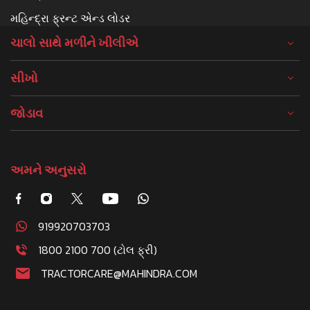
મહિન્દ્રા ફ્રન્ટ એન્ડ લોડર
ચાલો સાથે મળીને ખીલીએ
સીખો
જોડાવ
અમને અનુસરો
919920703703
1800 2100 700 (ટોલ ફ્રી)
TRACTORCARE@MAHINDRA.COM