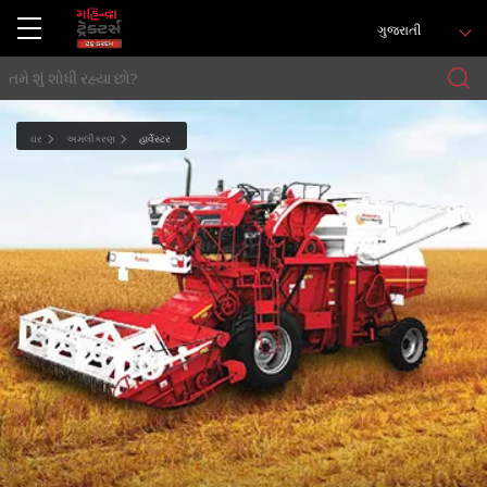
ગુજરાતી
ઘર
અમલીકરણ
હાર્વેસ્ટર