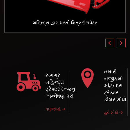
મહિન્દ્રા દ્વારા ધરતી મિત્ર રોટાવેટર
તમારી
સમગ્ર
નજીકમાં
મહિન્દ્રા
મહિન્દ્રા
ટ્રેક્ટર રેન્જનું
ટ્રેક્ટર
અન્વેષણ કરો
ડીલર શોધો
વધુ જાણો
હવે શોધો