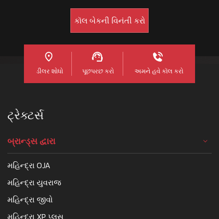
ડીલર શોધો
પૂછપરછ કરો
અમને હવે કૉલ કરો
ટ્રેક્ટર્સ
બ્રાન્ડ્સ દ્વારા
મહિન્દ્રા OJA
મહિન્દ્રા યુવરાજ
મહિન્દ્રા જીવો
મહિન્દ્રા XP પ્લસ