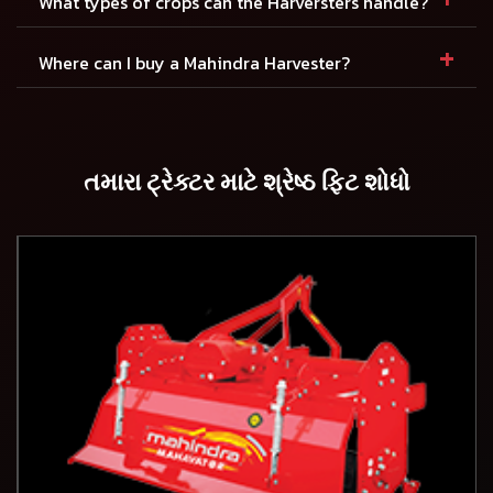
What types of crops can the Harversters handle?
+
Where can I buy a Mahindra Harvester?
તમારા ટ્રેક્ટર માટે શ્રેષ્ઠ ફિટ શોધો