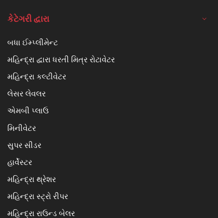
કેટેગરી દ્વારા
બધા ઈમ્પ્લીમેન્ટ
મહિન્દ્રા દ્વારા ધરતી મિત્ર રોટાવેટર
મહિન્દ્રા કલ્ટીવેટર
લેસર લેવલર
એમબી પ્લાઉ
મિનીવેટર
સુપર સીડર
હાર્વેસ્ટર
મહિન્દ્રા થ્રેશર
મહિન્દ્રા સ્ટ્રો રીપર
મહિન્દ્રા રાઉન્ડ બેલર