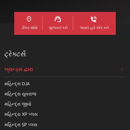
ડીલર શોધો
પૂછપરછ કરો
અમને હવે કૉલ કરો
ટ્રેક્ટર્સ
બ્રાન્ડ્સ દ્વારા
મહિન્દ્રા OJA
મહિન્દ્રા યુવરાજ
મહિન્દ્રા જીવો
મહિન્દ્રા XP પ્લસ
મહિન્દ્રા SP પ્લસ