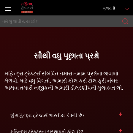
ગુજરાતી
સૌથી વધુ પૂછાતા પ્રશ્નો
મહિન્દ્રા ટ્રેક્ટર્સ સંબંધિત તમારા તમામ પ્રશ્નોના જવાબો
મેળવો. માટે વધુ વિગતો, અમારો કૉલ કરો
ટોલ ફ્રી નંબર
અથવા તમારી નજીકની અમારી ડીલરશીપની મુલાકાત લો.
+
શું મહિન્દ્રા ટ્રેક્ટર્સ ભારતીય કંપની છે?
+
મહિન્દ્રા ટ્રેક્ટરના સંસ્થાપકો કોણ છે?