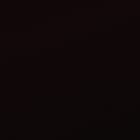
મહિન્દ્રા દ્વારા ધરતી મિત્ર વીટ
મલ્ટી ક્રોપ થ્રેશર (હબા દાબા
હોપર મોડેલ)
વિગતો જુઓ