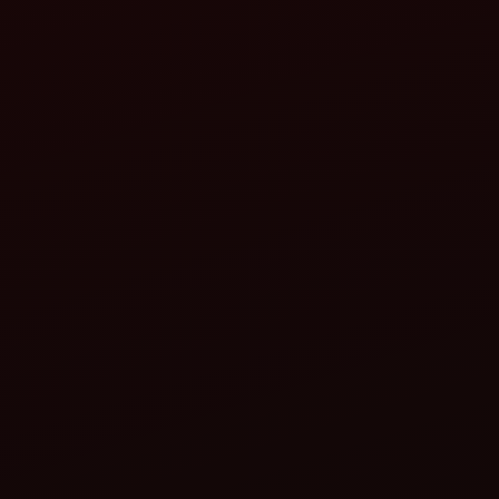
તેઝ-ઈ ZLX+
મહિન્દ્રા દ્વારા ધરતી મિત્ર MB
પ્લાઉ
વિગતો જુઓ
વારા ધરતી મિત્ર પૅડી
મહિન્દ્રા દ્વારા ધરતી મિત્ર બાસ્કેટ
 થ્રેશર (63 x 36)
થ્રેશર
વિગતો જુઓ