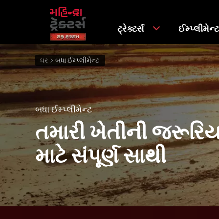
ટ્રેક્ટર્સ
ઈમ્પ્લીમેન્
ઘર
બધા ઈમ્પ્લીમેન્ટ
બધા ઈમ્પ્લીમેન્ટ
તમારી ખેતીની જરૂરિય
માટે સંપૂર્ણ સાથી