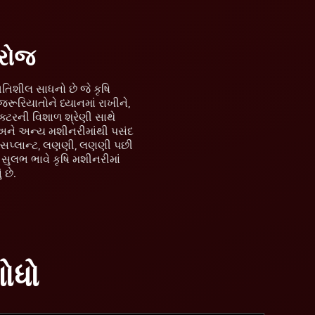
રરોજ
રગતિશીલ સાધનો છે જે કૃષિ
રૂરિયાતોને ધ્યાનમાં રાખીને,
ક્ટરની વિશાળ શ્રેણી સાથે
ટ્સ અને અન્ય મશીનરીમાંથી પસંદ
ાન્સપ્લાન્ટ, લણણી, લણણી પછી
ય સુલભ ભાવે કૃષિ મશીનરીમાં
છે.
શોધો