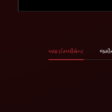
બધા ઈમ્પ્લીમેન્ટ
જમીન