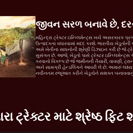
જીવન સરળ બનાવે છે, દ
મહિન્દ્રા ટ્રેક્ટર ઇમ્પ્લિમેન્ટ્સ ખર્ચ અસરકારક પ્
ઉત્પાદકતા વધારવામાં મદદ કરશે. ભારતીય ખેડૂતોની જ
અમે ખેતીના સાધનોની શ્રેણી ડિઝાઇન કરી છે જે ટ્રે
સુસંગત છે. આજે, ખેડૂતો પાસે ટ્રેક્ટર ઇમ્પ્લિમેન્
કરવાનો વિકલ્પ છે જે જમીનની તૈયારી, વાવણી, ટ્ર
અને સામગ્રી હેન્ડલિંગને આવરી લે છે. અમારું લક્ષ્
નવીનતમ રજૂઆત કરીને ખેડૂતોને સશક્ત બનાવવાનું 
રા ટ્રેક્ટર માટે શ્રેષ્ઠ ફિટ 