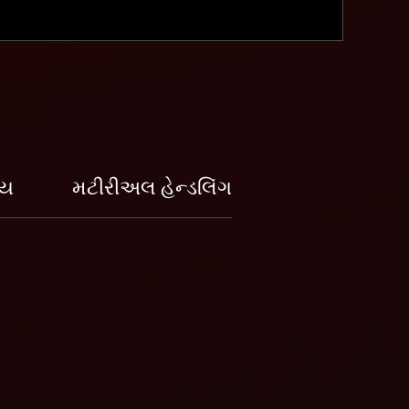
મય
મટીરીઅલ હેન્ડલિંગ