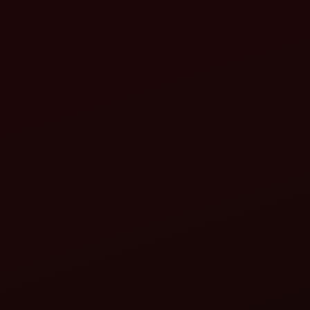
ફ્રન્ટ એન્ડ લોડર - 10.2 FX
ફ્રન્ટ એન્
વિગતો જુઓ
વિગતો જુઓ