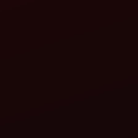
ડ લોડર-9.5 FX
મહિન્દ્રા ગાયરોવેટર
વિગતો જુઓ