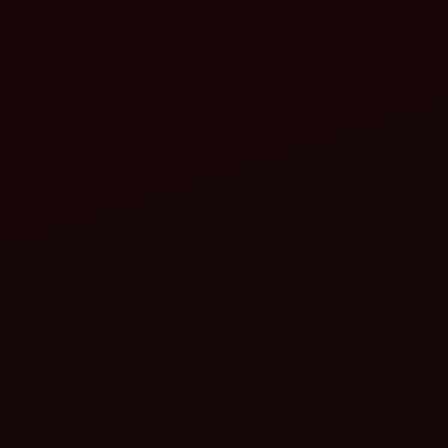
મહિન્દ્રા ગાયરોવેટર ZLX નિઓ
વિગતો જુઓ