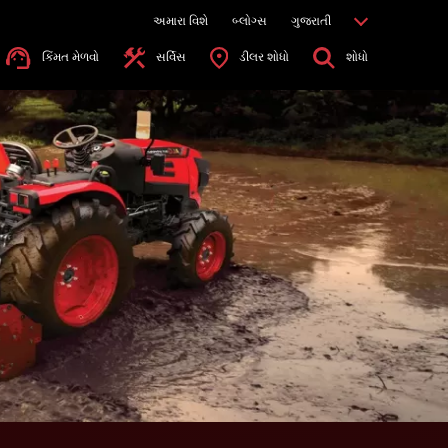
અમારા વિશે
બ્લોગ્સ
ગુજરાતી
કિંમત મેળવો
સર્વિસ
ડીલર શોધો
શોધો