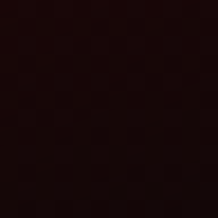
મહિન્દ્રા 
મહિન્દ્રા ગાયરોવેટર
ઝેડએલએક્સ+
વિગતો જુઓ
વિગતો જુઓ
મહિન્દ્રા દ્વારા ધરતી મિત્ર પૅડી
મહિન્દ્રા દ્
મલ્ટી ક્રોપ થ્રેશર
મલ્ટી ક્રોપ
વિગતો જુઓ
વિગતો જુઓ