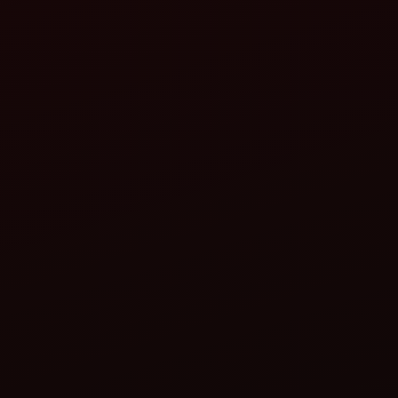
મહિન્દ્રા દ્વારા ધરતી મિત્ર પૅડી
થ્રેશર
વિગતો જુઓ
મહિન્દ્રા દ્વારા ધરતી મિત્ર મલ્ચર
વિગતો જુઓ