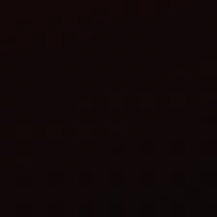
્વારા ધરતી મિત્ર લેસર
મહિન્દ્રા દ્વારા ધરતી મિત્ર વીટ
થ્રેશર
વિગતો જુઓ