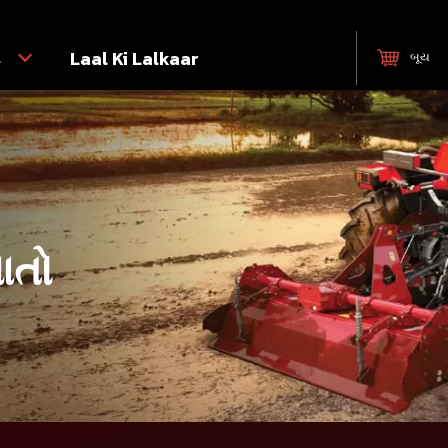
ટ
Laal Ki Lalkaar
બૂય
ાતો