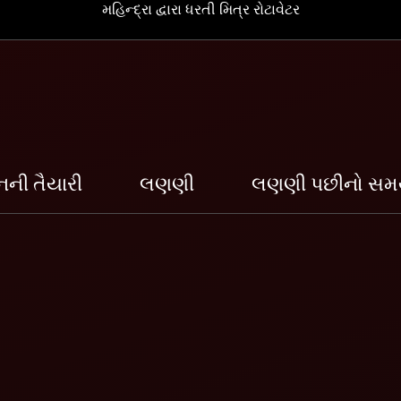
મહિન્દ્રા દ્વારા ધરતી મિત્ર રોટાવેટર
ની તૈયારી
લણણી
લણણી પછીનો સ