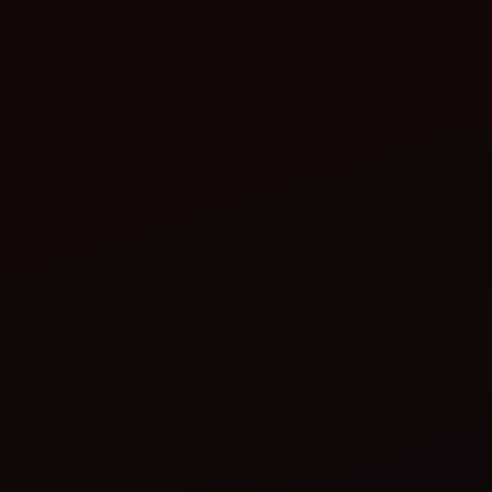
મહિન્દ્રા દ્વારા ધરતી મિત્ર રાઉન્ડ
મહિન્દ્રા દ
બેલર
લેવલર
વિગતો જુઓ
વિગતો જુઓ