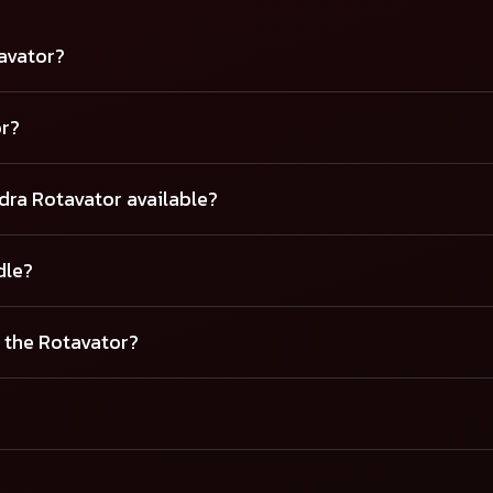
tavator?
or?
dra Rotavator available?
dle?
 the Rotavator?