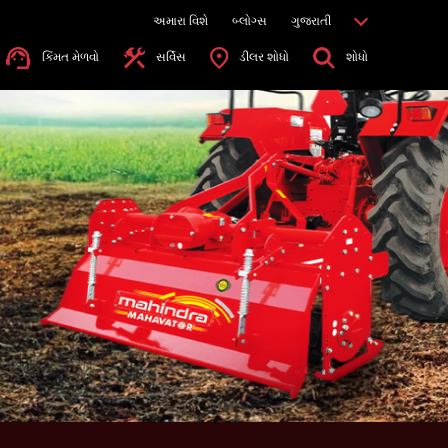
અમારા વિશે
બ્લોગ્સ
ગુજરાતી
કિંમત મેળવો
સર્વિસ
ડીલર શોધો
શોધો