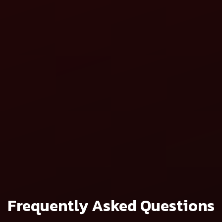
ુપરવેટર
વિગતો જુઓ
ડીવેટર
મહિન્દ્રા રિવર્સ ફોરવર્
વિગતો જુઓ
Frequently Asked Questions