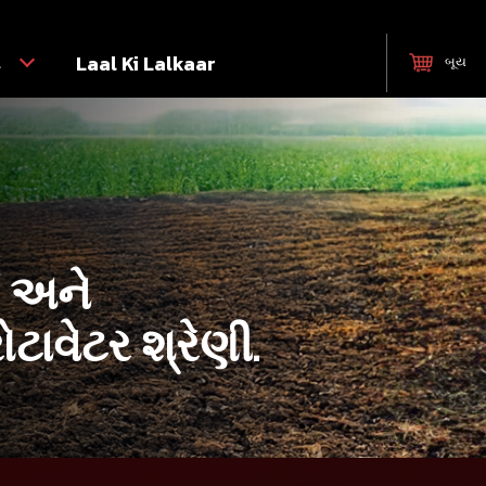
ટ
Laal Ki Lalkaar
બૂય
 અને
ોટાવેટર શ્રેણી.