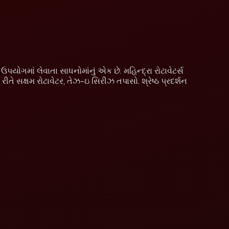
પયોગમાં લેવાતા સાધનોમાંનું એક છે. મહિન્દ્રા રોટાવેટર્સ
તે સક્ષમ રોટાવેટર, તેઝ-ઇ સિરીઝ તપાસો. શ્રેષ્ઠ પ્રદર્શન