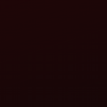
મહિન્દ્રા મહાવેટર એચડી સિંગલ
સ્પીડ
વિગતો જુઓ