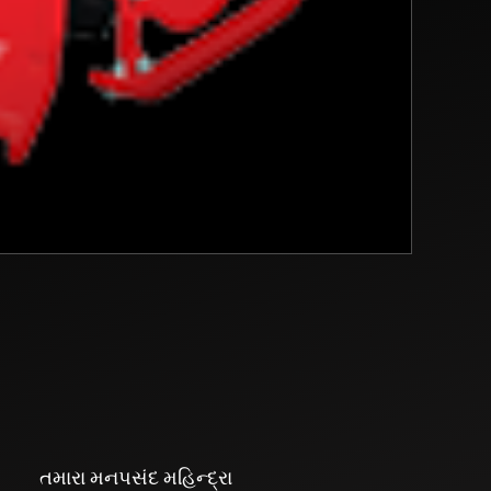
તમારા મનપસંદ મહિન્દ્રા