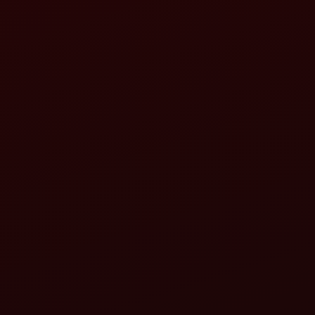
મહિન્દ્રા ગાયરોવેટર
વિગતો જુઓ