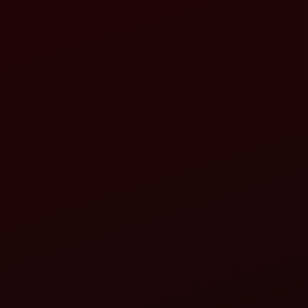
મહિન્દ્રા સ
વિગતો જુઓ
વિગતો જુઓ
મહિન્દ્રા ગાયરોવેટર ZLX નિઓ
મહિન્દ્રા પે
વિગતો જુઓ
વિગતો જુઓ