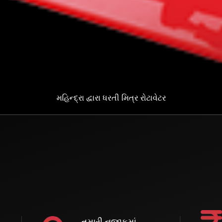
મહિન્દ્રા દ્વારા ધરતી મિત્ર રોટાવેટર
તમારી નજીકમાં