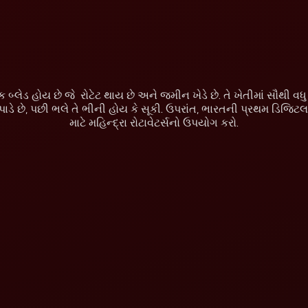
બ્લેડ હોય છે જે રોટેટ થાય છે અને જમીન ખેડે છે. તે ખેતીમાં સૌથી વધુ ઉ
ે છે, પછી ભલે તે ભીની હોય કે સૂકી. ઉપરાંત, ભારતની પ્રથમ ડિજિટલ રી
માટે મહિન્દ્રા રોટાવેટર્સનો ઉપયોગ કરો.