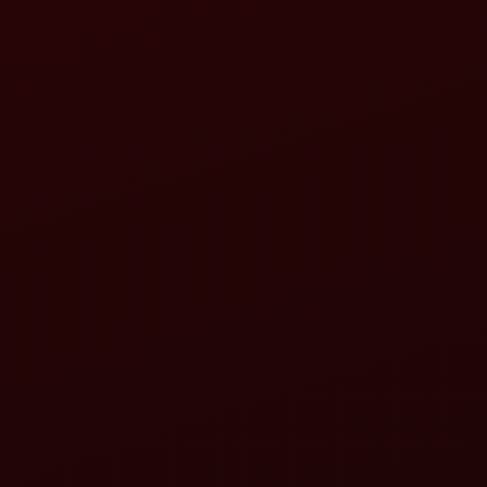
મહિન્દ્રા તેઝ-ઈ ZLX+
મહિન્દ્રા મ
વિગતો જુઓ
વિગતો જુઓ
રોટાવેટર તેઝ-ઈ MLX