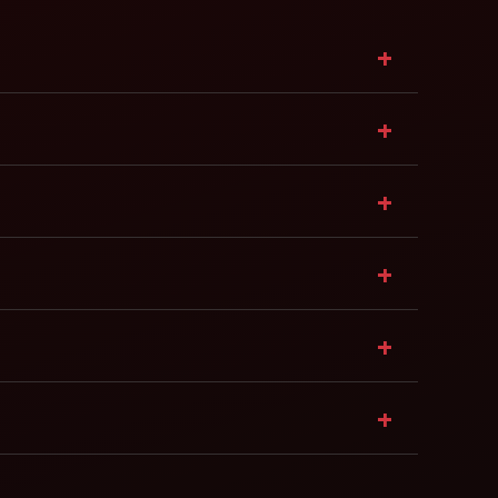
+
+
+
+
+
+