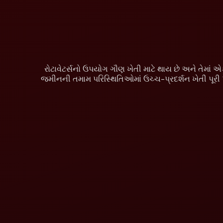
રોટાવેટર્સનો ઉપયોગ ગૌણ ખેતી માટે થાય છે અને તેમાં એક 
જમીનની તમામ પરિસ્થિતિઓમાં ઉચ્ચ-પ્રદર્શન ખેતી પૂરી પાડ