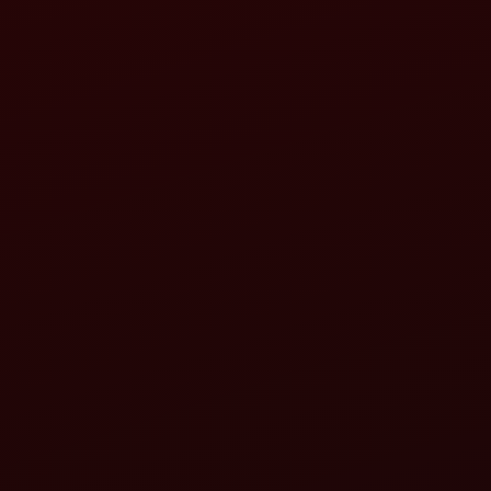
હાવેટર
મહિન્દ્રા ગાયરોવેટર
ઝેડએલએક્સ+
વિગતો જુઓ
મહિન્દ્રા મહાવેટર HD