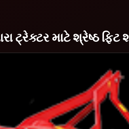
રા ટ્રેક્ટર માટે શ્રેષ્ઠ ફિટ 