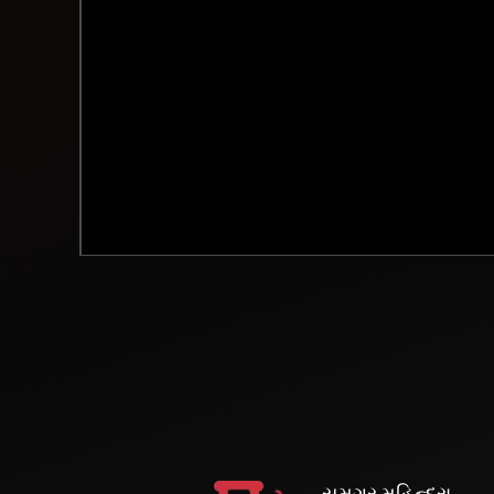
સમગ્ર મહિન્દ્રા