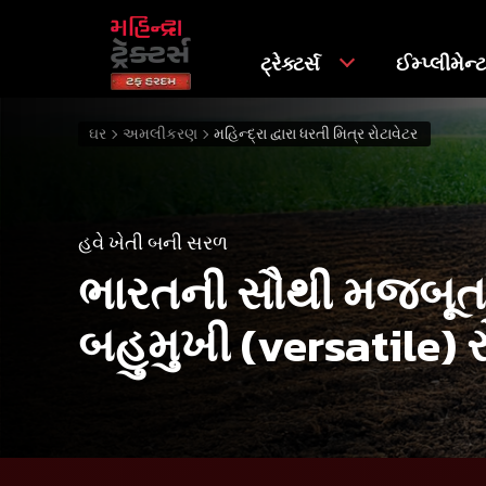
ટ્રેક્ટર્સ
ઈમ્પ્લીમેન્
ઘર
અમલીકરણ
મહિન્દ્રા દ્વારા ધરતી મિત્ર રોટાવેટર
હવે ખેતી બની સરળ
ભારતની સૌથી મજબૂત
બહુમુખી (versatile) ર