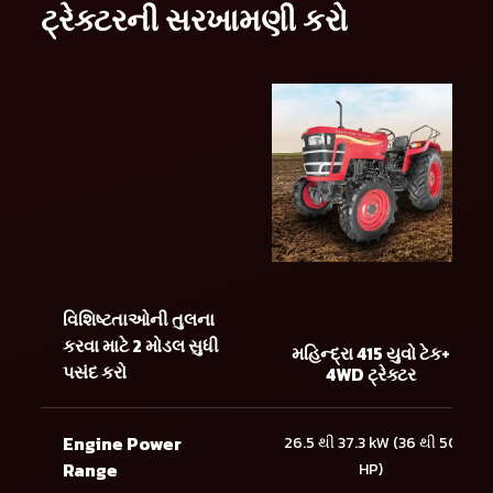
ટ્રેક્ટરની સરખામણી કરો
વિશિષ્ટતાઓની તુલના
કરવા માટે 2 મોડલ સુધી
મહિન્દ્રા 415 યુવો ટેક+
પસંદ કરો
4WD ટ્રેક્ટર
Engine Power
26.5 થી 37.3 kW (36 થી 50
Range
HP)