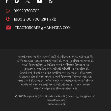
919920703703
1800 2100 700 (ટોલ ફ્રી)
TRACTORCARE@MAHINDRA.COM
અસ્વીકરણ: આ ઉત્પાદનની માહિતી મહિન્દ્રા એન્ડ મહિન્દ્રા લિ.
ઈન્ડિયા દ્વારા પ્રદાન કરવામાં આવી છે, અને પ્રકૃતિમાં સામાન્ય છે.
અહીં ઉપર સૂચિબદ્ધ વિશિષ્ટતાઓ, નવીનતમ ઉત્પાદન પર
પ્રકાશન સમયે ઉપલબ્ધ માહિતી માહિતી પર આધારિત છે.
ઉપયોગમાં લેવાયેલ કેટલીક છબીઓ અને ઉત્પાદન ફોટા માત્ર
ઉદાહરણ હેતુ છે અને વધારાના ખર્ચે ઉપલબ્ધ વૈકલ્પિક જોડાણો
બતાવી શકે છે. ઉત્પાદની સૌથી અદ્યતન જાણકારી અને વૈકલ્પિક
સુવિધાઓ અને જોડાણો પરની માહિતી માટે કૃપા કરીને તમારા
સ્થાનિક મહિન્દ્રા ડીલરનો સંપર્ક કરો.
© 2026 મહિન્દ્રા ટ્રેક્ટર્સ. બધા અધિકારો ( અમારા દ્વારા) સુરક્ષિત છે.
ગોપનીયતા નીતિ
સાઈટનો નક્શો