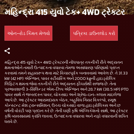
મહિન્દ્રા 415 યુવો ટેક+ 4WD ટ્રેક્ટર
ઓન-રોડ કિંમત મેળવો
પત્રિકા ડાઉનલોડ કરો
મહિન્દ્રા 415 યુવો ટેક+ 4WD ટ્રેક્ટરની નોંધપાત્ર તકનીકી રીતે અદ્યતન
ક્ષમતાઓને તમારી ઉત્પાદકતા વધારવા તેમજ અસાધારણ પરિણામો પ્રાપ્ત
કરવામાં તમને સહાયરૂપ થવા માટે વિચારપૂર્વક બનાવવામાં આવેલ છે. તે 31.33
kW (42 HP) એન્જિન, પાવર સ્ટીયરિંગ અને 2000 kgની હાઇડ્રોલિક
લિફ્ટિંગ ક્ષમતા જેવા તકનીકી રીતે અદ્યતન ફીચર્સથી સજ્જ છે. તેના
પ્રભાવશાળી 3-સિલિન્ડર એમ-ઝિપ એન્જિન અને 28.7 kW (38.5 HP) PTO
પાવર સાથે તે જબરદસ્ત પાવર, ચોકસાઇ અને શ્રેષ્ઠ-ઇન-ક્લાસ માઇલેજ
આપે છે. આ ટ્રેક્ટર આરામદાયક બેઠક, બહુવિધ ગિયર વિકલ્પો, સ્મૂથ
કોન્સ્ટન્ટ મેશ ટ્રાન્સમિશન, ઉચ્ચ ચોકસાઇ વાળા હાઇડ્રોલિક્સ અને છ
વર્ષની વોરંટી પણ પ્રદાન કરે છે. તેની ઘણી કૃષિ એપ્લિકેશનો સાથે, આ ટ્રેક્ટર
કૃષિ વ્યવસાયમાં ક્રાંતિ લાવવા, ઉત્પાદકતા વધારવા અને નફો વધારવાની શક્તિ
ધરાવે છે.