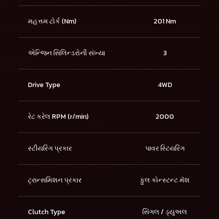
મહત્તમ ટોર્ક (Nm)
201 Nm
એન્જિન સિલિન્ડરોની સંખ્યા
3
Drive Type
4WD
રેટ કરેલ RPM (r/min)
2000
સ્ટીયરિંગ પ્રકાર
પાવર સ્ટિયરિંગ
ટ્રાન્સમિશન પ્રકાર
ફુલ કોન્સ્ટન્ટ મૅશ
Clutch Type
સિંગલ / ડ્યુઅલ