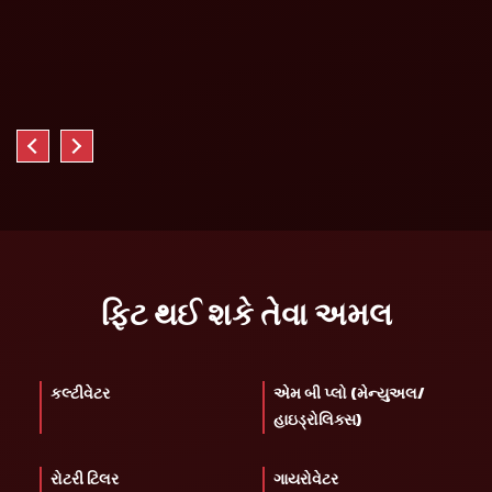
ફિટ થઈ શકે તેવા અમલ
કલ્ટીવેટર
એમ બી પ્લો (મેન્યુઅલ/
હાઇડ્રોલિક્સ)
રોટરી ટિલર
ગાયરોવેટર