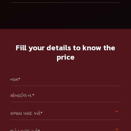
Fill your details to know the
price
નામ*
મોબાઈલ ન.*
રાજ્ય પસંદ કરો*
શહેર પસંદ કરો*