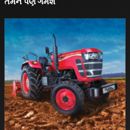
તમને પણ ગમશે