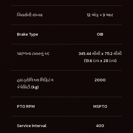
ગિયર્સની સંખ્યા
12 એફ + 3 આર
Brake Type
OIB
પાછળના ટાયરનું કદ
345.44 મીમી x 711.2 મીમી
(13.6 ઇંચ x 28 ઇંચ)
હાઇડ્રોલિક્સ લિફ્ટિંગ
2000
કેપેસિટી (kg)
PTO RPM
MSPTO
Service Interval
400