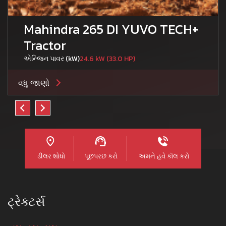
Mahindra 265 DI YUVO TECH+
Tractor
એન્જિન પાવર (kW)
24.6 kW (33.0 HP)
વધુ જાણો
ડીલર શોધો
પૂછપરછ કરો
અમને હવે કૉલ કરો
ટ્રેક્ટર્સ