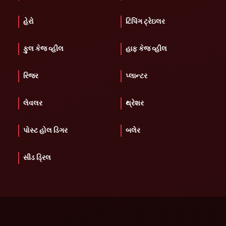
હેરો
ટિપિંગ ટ્રેઇલર
ફુલ કેજ વ્હીલ
હાફ કેજ વ્હીલ
રિજર
પ્લાન્ટર
લેવલર
થ્રેશર
પોસ્ટ હોલ ડિગર
બલેર
સીડ ડ્રિલ