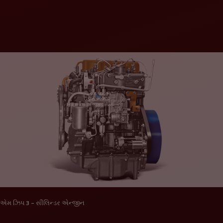
એમ ઝિપ 3 - સીંલિન્ડર એન્જીન