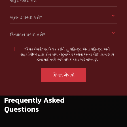
બ્રાન્ડ પસંદ કરો*
ઉત્પાદન પસંદ કરો*
“કિંમત મેળવો” પર ક્લિક કરીને, હું મહિન્દ્રા એન્ડ મહિન્દ્રા અને
સહયોગીઓ દ્વારા ફોન કૉલ, વોટ્સએપ અથવા અન્ય કોઈપણ માધ્યમ
દ્વારા મારી રુચિ અંગે સંપર્ક કરવા માટે સંમત છું.
Frequently Asked
Questions