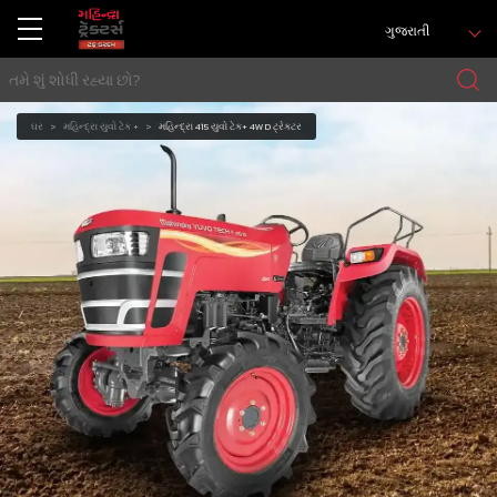
ગુજરાતી
ઘર
મહિન્દ્રા યુવો ટેક +
મહિન્દ્રા 415 યુવો ટેક+ 4WD ટ્રેક્ટર