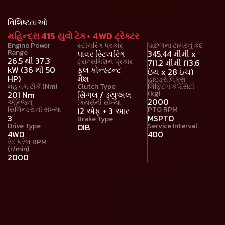
વિશિષ્ટતાઓ
મહિન્દ્રા 415 યુવો ટેક+ 4WD ટ્રેક્ટર
Engine Power
સ્ટીયરિંગ પ્રકાર
પાછળના ટાયરનું કદ
Range
પાવર સ્ટિયરિંગ
345.44 મીમી x
26.5 થી 37.3
ટ્રાન્સમિશન પ્રકાર
711.2 મીમી (13.6
kW (36 થી 50
ફુલ કોન્સ્ટન્ટ
ઇંચ x 28 ઇંચ)
HP)
મૅશ
હાઇડ્રોલિક્સ
મહત્તમ ટોર્ક (Nm)
Clutch Type
લિફ્ટિંગ કેપેસિટી
(kg)
201 Nm
સિંગલ / ડ્યુઅલ
2000
એન્જિન
ગિયર્સની સંખ્યા
સિલિન્ડરોની સંખ્યા
PTO RPM
12 એફ + 3 આર
3
MSPTO
Brake Type
Drive Type
Service Interval
OIB
4WD
400
રેટ કરેલ RPM
(r/min)
2000