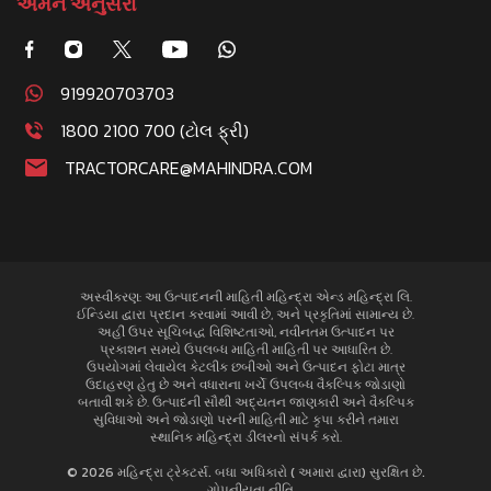
અમને અનુસરો
919920703703
1800 2100 700 (ટોલ ફ્રી)
TRACTORCARE@MAHINDRA.COM
અસ્વીકરણ: આ ઉત્પાદનની માહિતી મહિન્દ્રા એન્ડ મહિન્દ્રા લિ.
ઈન્ડિયા દ્વારા પ્રદાન કરવામાં આવી છે, અને પ્રકૃતિમાં સામાન્ય છે.
અહીં ઉપર સૂચિબદ્ધ વિશિષ્ટતાઓ, નવીનતમ ઉત્પાદન પર
પ્રકાશન સમયે ઉપલબ્ધ માહિતી માહિતી પર આધારિત છે.
ઉપયોગમાં લેવાયેલ કેટલીક છબીઓ અને ઉત્પાદન ફોટા માત્ર
ઉદાહરણ હેતુ છે અને વધારાના ખર્ચે ઉપલબ્ધ વૈકલ્પિક જોડાણો
બતાવી શકે છે. ઉત્પાદની સૌથી અદ્યતન જાણકારી અને વૈકલ્પિક
સુવિધાઓ અને જોડાણો પરની માહિતી માટે કૃપા કરીને તમારા
સ્થાનિક મહિન્દ્રા ડીલરનો સંપર્ક કરો.
© 2026 મહિન્દ્રા ટ્રેક્ટર્સ. બધા અધિકારો ( અમારા દ્વારા) સુરક્ષિત છે.
ગોપનીયતા નીતિ