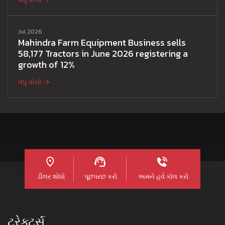
Jul 2026
Mahindra Farm Equipment Business sells
58,177 Tractors in June 2026 registering a
growth of 12%
વધુ વાંચો
ડીલર શોધો
પૂછપરછ કરો
અમને હવે કૉલ કરો
ટ્રેક્ટર્સ