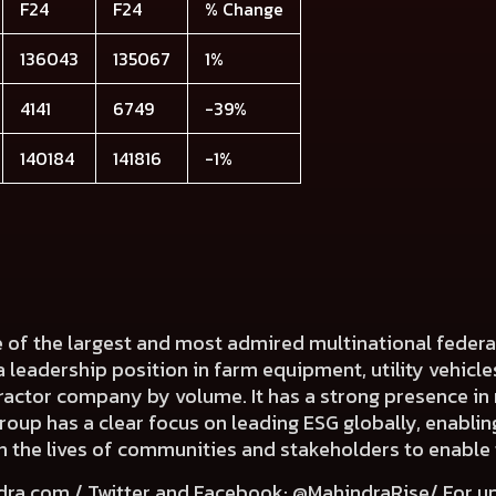
F24
F24
% Change
136043
135067
1%
4141
6749
-39%
140184
141816
-1%
e of the largest and most admired multinational fede
a leadership position in farm equipment, utility vehicl
 tractor company by volume. It has a strong presence in 
Group has a clear focus on leading ESG globally, enabli
e in the lives of communities and stakeholders to enable
dra.com
/ Twitter and Facebook: @MahindraRise/ For u