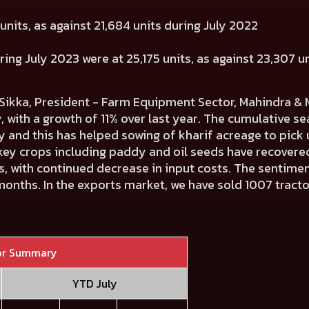
units, as against 21,684 units during July 2022
ring July 2023 were at 25,175 units, as against 23,307 u
kka, President - Farm Equipment Sector, Mahindra & M
, with a growth of 11% over last year. The cumulative s
uly and this has helped sowing of kharif acreage to pi
key crops including paddy and oil seeds have recovered, 
, with continued decrease in input costs. The sentimen
months. In the exports market, we have sold 1007 tracto
or Summary
YTD July