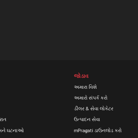
જોડાવ
અમારા વિશે
અમારો સંપર્ક કરો
ડીલર & સેવા લોકેટર
ેરાત
ઉત્પાદન સેવા
અને ઘટનાઓ
mPragati ડાઉનલોડ કરો