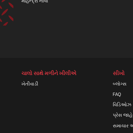
મહિન્દ્રા નોવો
ચાલો સાથે મળીને ખીલીએ
સીખો
ખેતીવાડી
બ્લોગ્સ
FAQ
વિડિઓઝ
પ્રેસ જાહ
સમાચાર 