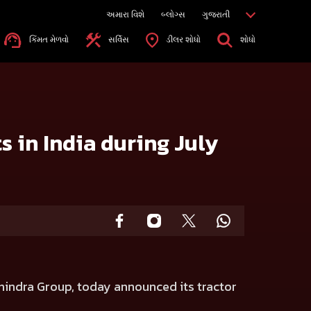
અમારા વિશે
બ્લોગ્સ
ગુજરાતી
કિંમત મેળવો
સર્વિસ
ડીલર શોધો
શોધો
s in India during July
hindra Group, today announced its tractor