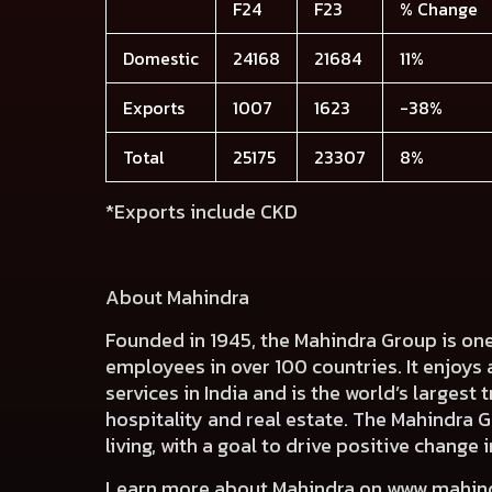
F24
F23
% Change
Domestic
24168
21684
11%
Exports
1007
1623
-38%
Total
25175
23307
8%
*Exports include CKD
About Mahindra
Founded in 1945, the Mahindra Group is on
employees in over 100 countries. It enjoys 
services in India and is the world’s largest
hospitality and real estate. The Mahindra 
living, with a goal to drive positive chang
Learn more about Mahindra on
www.mahin