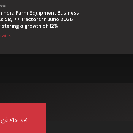
2026
hindra Farm Equipment Business
ls 58,177 Tractors in June 2026
istering a growth of 12%
વાંચો
હવે કૉલ કરો