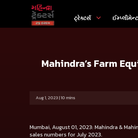
ટ્રેક્ટર્સ
ઈમ્પ્લીમેન્
ઘર
Press release
Mahindra’s Farm Equipment Sector Sell
Mahindra’s Farm Equip
Aug 1, 2023 | 10 mins
Mumbai, August 01, 2023:
Mahindra & Mahind
sales numbers for July 2023.