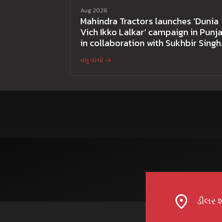
Aug 2026
Mahindra Tractors launches ‘Dunia
Vich Ikko Lalkar’ campaign in Punja
in collaboration with Sukhbir Singh
and Parmish Verma
વધુ વાંચો
ડીલર શ