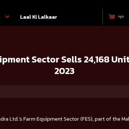
ટ
Laal Ki Lalkaar
બૂય
s 24,168 Units in India during July 2023
ment Sector Sells 24,168 Unit
2023
ra Ltd.’s Farm Equipment Sector (FES), part of the Ma