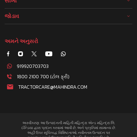
સીખો
જોડાવ
અમને અનુસરો
919920703703
1800 2100 700 (ટોલ ફ્રી)
TRACTORCARE@MAHINDRA.COM
અસ્વીકરણ: આ ઉત્પાદનની માહિતી મહિન્દ્રા એન્ડ મહિન્દ્રા લિ.
ઈન્ડિયા દ્વારા પ્રદાન કરવામાં આવી છે, અને પ્રકૃતિમાં સામાન્ય છે.
અહીં ઉપર સૂચિબદ્ધ વિશિષ્ટતાઓ, નવીનતમ ઉત્પાદન પર