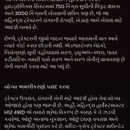
હાઇડ્રોલિક્સ સિસ્ટમમાં 750 કિગ્રા સુધીની લિફ્ટ ક્ષમતા
અને 3000 કિગ્રાની ખેંચવાની શક્તિ પણ છે, જે આ
મહિન્દ્રા ટ્રેક્ટરને ડાંગરની રોપણી, ખેડાણ અને ખેંચવા માટે
આદર્શ બનાવે છે.
છેલ્લે, ટ્રેક્ટરની જીવો લાઇન જ્યારે આરામની વાત આવે
ત્યારે કોઈ કસર છોડતી નથી. એડજસ્ટેબલ બેઠકો,
નિયંત્રણો સુધી પહોંચવામાં સરળ, ડ્યુઅલ-ક્લચ, પાવર
સ્ટીયરિંગ- તમારી પાસે સરળ અને સરળ ખેતીનું વાતાવરણ છે
તેની ખાતરી કરવા માટે આ બધું છે.
યોગ્ય અમલીકરણો પસંદ કરવા
ટ્રેક્ટર ઉપરાંત, ડાંગરની ખેતી માટે આદર્શ હોય તેવા યોગ્ય
ઓજારો હોવા પણ જરૂરી છે. અહીં, મહિન્દ્રા હાર્વેસ્ટમાસ્ટર
H12 4WD એ તમારો શ્રેષ્ઠ વિકલ્પ છે કારણ કે તે ઝડપી
કવરેજ, ઓછું અનાજ નુકશાન, ઓછું ઇંધણ વપરાશ અને
શ્રેષ્ઠ કામગીરી પ્રદાન કરે છે. મલ્ટિ-ક્રોપ ટ્રેક્ટર માઉન્ટેડ