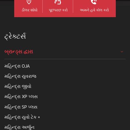
ડીલર શોધો
પૂછપરછ કરો
અમને હવે કૉલ કરો
ટ્રેક્ટર્સ
બ્રાન્ડ્સ દ્વારા
મહિન્દ્રા OJA
મહિન્દ્રા યુવરાજ
મહિન્દ્રા જીવો
મહિન્દ્રા XP પ્લસ
મહિન્દ્રા SP પ્લસ
મહિન્દ્રા યુવો ટેક +
મહિન્દ્રા અર્જુન