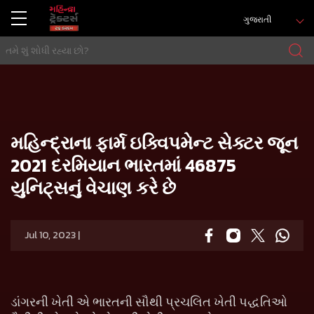
ગુજરાતી
ઘર
Press release
મહિન્દ્રાના ફાર્મ ઇક્વિપમેન્ટ સેક્ટર જૂન 2021 દરમિયાન ભારતમાં 46875 યુનિટ્સનું વેચાણ કરે છે
મહિન્દ્રાના ફાર્મ ઇક્વિપમેન્ટ સેક્ટર જૂન
2021 દરમિયાન ભારતમાં 46875
યુનિટ્સનું વેચાણ કરે છે
Jul 10, 2023 |
ડાંગરની ખેતી એ ભારતની સૌથી પ્રચલિત ખેતી પદ્ધતિઓ