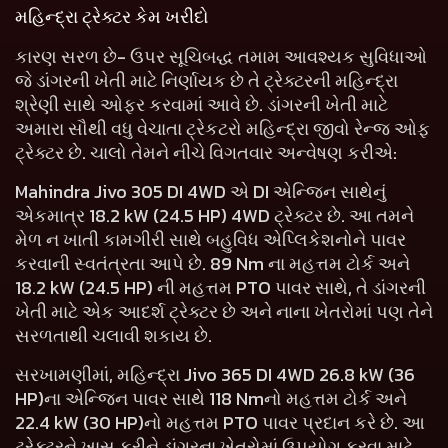
મહિન્દ્રા ટ્રેક્ટર કેમ ખરીદો
કારણ સરળ છે- ઉપર સૂચિબદ્ધ તમામ આવશ્યક સુવિધાઓ
જે ડાંગરની ખેતી માટે નિર્ણાયક છે તે ટ્રેક્ટરની મહિન્દ્રા
શ્રેણી સાથે ઓફર કરવામાં આવે છે. ડાંગરની ખેતી માટે
અમારા સૌથી વધુ વેચાતા ટ્રેકટરો મહિન્દ્રા જીવો રેન્જ ઓફ
ટ્રેક્ટર છે. ચાલો તેમને નીચે વિગતવાર અન્વેષણ કરીએ:
Mahindra Jivo 305 DI 4WD એ DI એન્જિન સાથેનું
એકમાત્ર 18.2 kW (24.5 HP) 4WD ટ્રેક્ટર છે. આ તમને
મેળ ન ખાતી કામગીરી સાથે બહુવિધ એપ્લિકેશનોને પાવર
કરવાની સ્વતંત્રતા આપે છે. 89 Nm ના મહત્તમ ટોર્ક અને
18.2 kW (24.5 HP) ની મહત્તમ PTO પાવર સાથે, તે ડાંગરની
ખેતી માટે એક આદર્શ ટ્રેક્ટર છે અને નાના ખેતરોમાં પણ તેને
સરળતાથી ચલાવી શકાય છે.
સરખામણીમાં, મહિન્દ્રા Jivo 365 DI 4WD 26.8 kW (36
HP)ના એન્જિન પાવર સાથે 118 Nmનો મહત્તમ ટોર્ક અને
22.4 kW (30 HP)નો મહત્તમ PTO પાવર પ્રદાન કરે છે. આ
ટ્રેક્ટરને ખાસ કરીને ડાંગરના ખેતરોમાં ઉપયોગ કરવા માટે