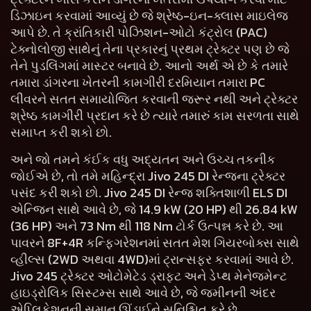
ડિઝાઇન કરવામાં આવ્યું છે જે શ્રેષ્ઠ-ઇન-ક્લાસ માઇલેજ
આપે છે. તે ક્રાંતિકારી પોઝિશન-ઓટો કંટ્રોલ (PAC)
ટેક્નોલોજી સાથેનું તેના પ્રકારનું પ્રથમ ટ્રેક્ટર પણ છે જે
તેને પુડલિંગમાં માસ્ટર બનાવે છે. આનો અર્થ એ છે કે તમારે
તમારા ડાંગરના ખેતરની કામગીરી દરમિયાન તમારા PC
લીવરને સતત સમાયોજિત કરવાની જરૂર નથી અને ટ્રેક્ટર
શ્રેષ્ઠ કામગીરી પ્રદાન કરે છે ત્યારે તમારું કામ સરળતા સાથે
સમાપ્ત કરી શકો છો.
અને જો તમને કંઈક વધુ અદ્યતન અને ઉચ્ચ તકનીક
જોઈએ છે, તો તમે મહિન્દ્રા Jivo 245 DI રેન્જના ટ્રેક્ટર
પસંદ કરી શકો છો. Jivo 245 DI રેન્જ શક્તિશાળી ELS DI
એન્જિન સાથે આવે છે, જે 14.9 kW (20 HP) થી 26.84 kW
(36 HP) અને 73 Nm થી 118 Nm ટોર્ક ઉત્પન્ન કરે છે. આ
પાવરને 8F+4R કન્ફિગરેશનમાં સતત મેશ ગિયરબોક્સ સાથે
વ્હીલ્સ (2WD અથવા 4WD)માં ટ્રાન્સફર કરવામાં આવે છે.
Jivo 245 ટ્રેક્ટર ઓટોમેટેડ ડ્રાફ્ટ અને ડેપ્થ મેનેજમેન્ટ
હાઇડ્રોલિક સિસ્ટમ્સ સાથે આવે છે, જે જમીનની અંદર
એપ્લિકેશનની સમાન ઊંડાઈને સુનિશ્ચિત કરે છે.