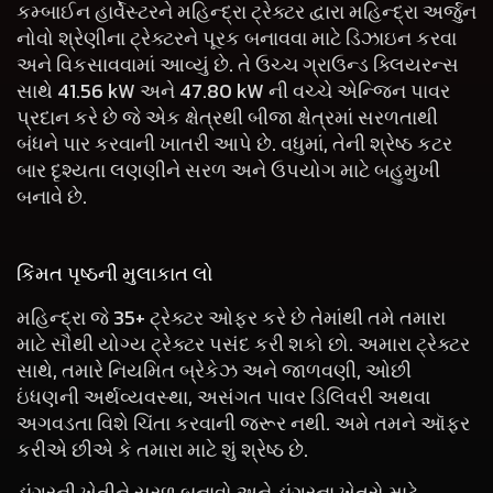
કમ્બાઈન હાર્વેસ્ટરને મહિન્દ્રા ટ્રેક્ટર દ્વારા મહિન્દ્રા અર્જુન
નોવો શ્રેણીના ટ્રેક્ટરને પૂરક બનાવવા માટે ડિઝાઇન કરવા
અને વિકસાવવામાં આવ્યું છે. તે ઉચ્ચ ગ્રાઉન્ડ ક્લિયરન્સ
સાથે 41.56 kW અને 47.80 kW ની વચ્ચે એન્જિન પાવર
પ્રદાન કરે છે જે એક ક્ષેત્રથી બીજા ક્ષેત્રમાં સરળતાથી
બંધને પાર કરવાની ખાતરી આપે છે. વધુમાં, તેની શ્રેષ્ઠ કટર
બાર દૃશ્યતા લણણીને સરળ અને ઉપયોગ માટે બહુમુખી
બનાવે છે.
કિંમત પૃષ્ઠની મુલાકાત લો
મહિન્દ્રા જે 35+ ટ્રેક્ટર ઓફર કરે છે તેમાંથી તમે તમારા
માટે સૌથી યોગ્ય ટ્રેક્ટર પસંદ કરી શકો છો. અમારા ટ્રેક્ટર
સાથે, તમારે નિયમિત બ્રેકેઝ અને જાળવણી, ઓછી
ઇંધણની અર્થવ્યવસ્થા, અસંગત પાવર ડિલિવરી અથવા
અગવડતા વિશે ચિંતા કરવાની જરૂર નથી. અમે તમને ઑફર
કરીએ છીએ કે તમારા માટે શું શ્રેષ્ઠ છે.
ડાંગરની ખેતીને સરળ બનાવો અને ડાંગરના ખેતરો માટે