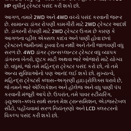
HP સુધીનું ટ્રેક્ટર પસંદ કરી શકો છો.
આગળ, તમારે 2WD અને 4WD વચ્ચે પસંદ કરવાની જરૂર
છે. સામાન્ય ડાંગર રોપણી કામગીરી માટે 2WD ટ્રેક્ટર આદર્શ
છે. ડાંગરની રોપણી માટે 2WD ટ્રેક્ટર ઉત્તમ છે કારણ કે
આગળના વ્હીલ એક્સલ કાદવ અને પાણી હોવા છતાં
ટ્રેક્ટરને જમીનમાં ડૂબવા દેતા નથી અને તેની જાળવણી વધુ
સરળ છે. 4WD ડાંગર ટ્રાન્સપ્લાન્ટર ટ્રેક્ટર વધુ વ્યાપક
ડાંગરના ખેતરો, છૂટક માટી અથવા ભારે ઓજારો માટે યોગ્ય
છે. વધુમાં, જો તમે મહિન્દ્રા ટ્રેક્ટર પસંદ કરો છો, તો તમે
અન્ય સુવિધાઓનો પણ આનંદ લઈ શકો છો. મુખ્યત્વે,
મહિન્દ્રા ટ્રેક્ટર્સ ક્લાસ-અગ્રણી હાઇડ્રોલિક્સ ધરાવે છે,
જે તમને ભારે એપ્લિકેશન અને હૉલેજ અને વધુ પાણી પંપ
કરવાની મંજૂરી આપે છે. ઉપરાંત, તમે પાવર સ્ટીયરિંગ,
ડ્યુઅલ-ક્લચ સાથે સતત મેશ ટ્રાન્સમિશન, એડજસ્ટેબલ
સીટો, પહોંચવામાં સરળ નિયંત્રણો અને LCD ક્લસ્ટરનો
વિકલ્પ પસંદ કરી શકો છો.