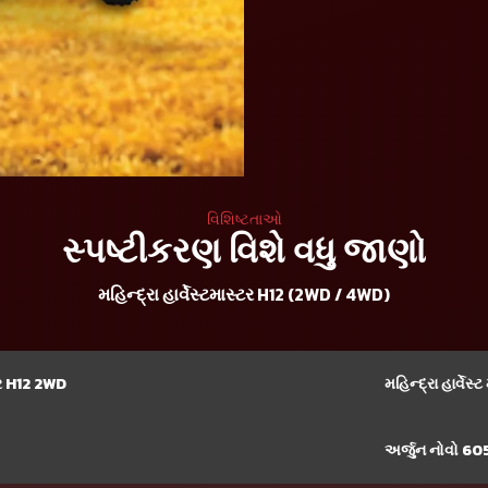
વિશિષ્ટતાઓ
સ્પષ્ટીકરણ વિશે વધુ જાણો
મહિન્દ્રા હાર્વેસ્ટમાસ્ટર H12 (2WD / 4WD)
સ્ટર H12 2WD
મહિન્દ્રા હાર્વેસ
અર્જુન નોવો 60