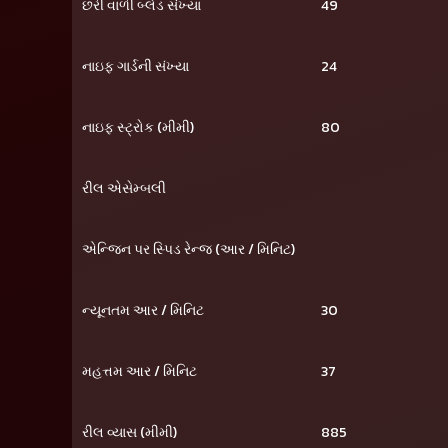
છરી વાળી બ્લેડ સંખ્યા
49
નાઇફ ગાર્ડની સંખ્યા
24
નાઇફ સ્ટ્રોક (મીમી)
80
રીલ એસેમ્બલી
એન્જિન પર સ્પિડ રેન્જ (આર / મિનિટ)
ન્યૂનતમ આર / મિનિટ
30
મહત્તમ આર / મિનિટ
37
રીલ વ્યાસ (મીમી)
885