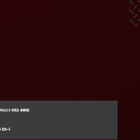
્ટ માસ્ટર H12 4WD
5 DI-i