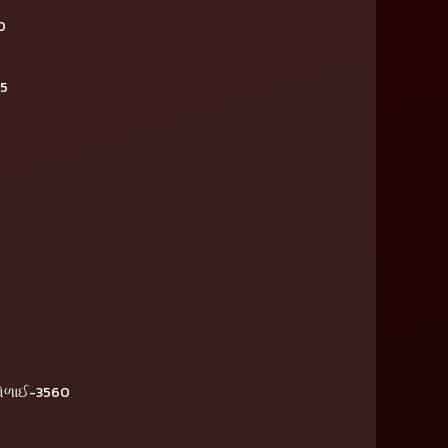
0
65
હોળાઈ-3560