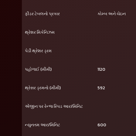
ફીડર ટેબલનો પ્રકાર
કોમ્બ અને ચેઇન
થ્રેશર મિકેનિઝમ
પેડી થ્રેશર ડ્રમ
પહોળાઈ (મીમી)
1120
થ્રેસર ડ્રમનો (મીમી)
592
એંજીન પર રેન્જ સ્પિડ આર/મિનિટ
ન્યુનતમ આર/મિનિટ
600