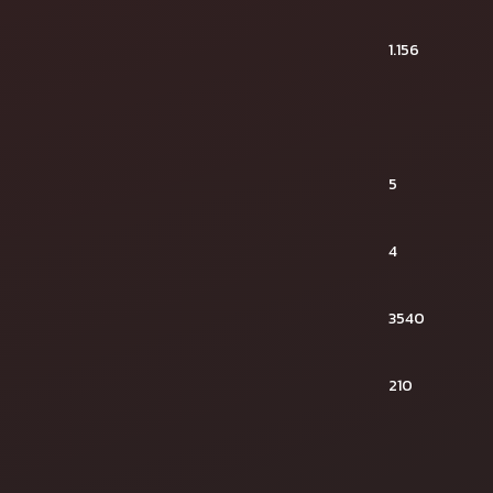
1.156
5
4
3540
210