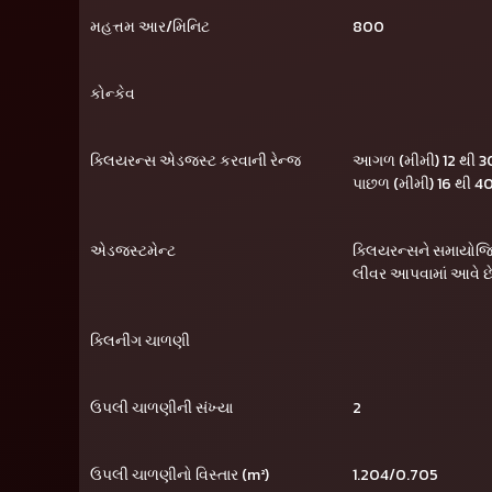
મહત્તમ આર/મિનિટ
800
કોન્કેવ
ક્લિયરન્સ એડજસ્ટ કરવાની રેન્જ
આગળ (મીમી) 12 થી 
પાછળ (મીમી) 16 થી 4
એડજસ્ટમેન્ટ
ક્લિયરન્સને સમાયો
લીવર આપવામાં આવે છ
ક્લિનીંગ ચાળણી
ઉપલી ચાળણીની સંખ્યા
2
ઉપલી ચાળણીનો વિસ્તાર (m²)
1.204/0.705