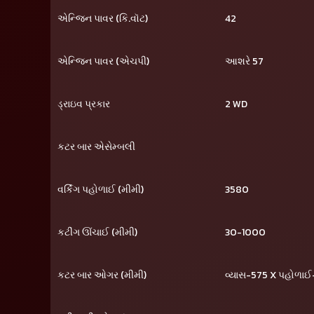
એન્જિન પાવર (કિ.વૉટ)
42
એન્જિન પાવર (એચપી)
આશરે 57
ડ્રાઇવ પ્રકાર
2 WD
કટર બાર એસેમ્બલી
વર્કિંગ પહોળાઈ (મીમી)
3580
કટીંગ ઊંચાઈ (મીમી)
30-1000
કટર બાર ઓગર (મીમી)
વ્યાસ-575 X પહોળા