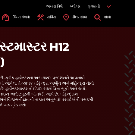
અમારા વિશે
બ્લોગ્સ
ગુજરાતી
કિંમત મેળવો
સર્વિસ
ડીલર શોધો
શોધો
વેસ્ટમાસ્ટર H12
)
લ્ટી-ક્રોપ હાર્વેસ્ટરના અસાધારણ પ્રદર્શનને અપનાવો.
ામાં આવેલ, તે વ્યાપક મહિન્દ્રા અર્જુન અને મહિન્દ્રા નોવો
 છે. હાર્વેસ્ટમાસ્ટર કોઈપણ સંઘર્ષ વિના સૂકી અને અર્ધ-
ાઇન આઉટપુટની બાંયધરી આપે છે. મહિન્દ્રાના
તા અને વિશ્વસનીયતાની તાકાત અનુભવો! સ્માર્ટ ખેતી પસંદગી
ે અપગ્રેડ કરો!