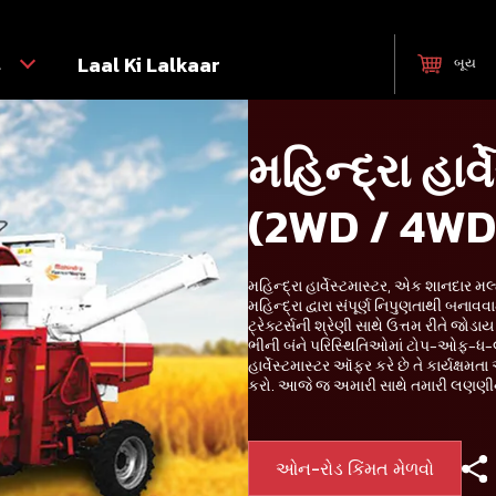
ટ
Laal Ki Lalkaar
બૂય
મહિન્દ્રા હાર્
(2WD / 4WD
મહિન્દ્રા હાર્વેસ્ટમાસ્ટર, એક શાનદાર મ
મહિન્દ્રા દ્વારા સંપૂર્ણ નિપુણતાથી બનાવવ
ટ્રેક્ટર્સની શ્રેણી સાથે ઉત્તમ રીતે જોડાય
ભીની બંને પરિસ્થિતિઓમાં ટોપ-ઓફ-ધ-લ
હાર્વેસ્ટમાસ્ટર ઑફર કરે છે તે કાર્યક્ષમ
કરો. આજે જ અમારી સાથે તમારી લણણીન
ઓન-રોડ કિંમત મેળવો