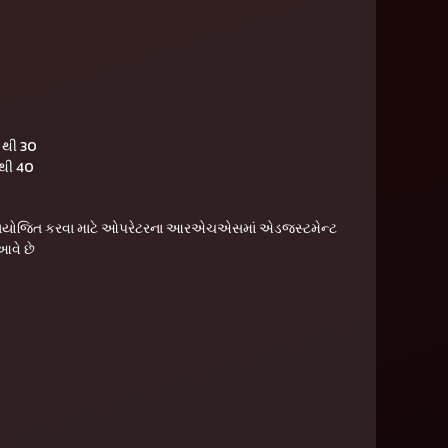
 થી 30
 થી 40
માયોજિત કરવા માટે ઓપરેટરના આરએચએસમાં એડજસ્ટમેન્ટ
આવે છે