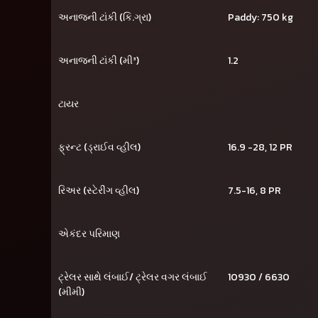
અનાજની ટાંકી (કિ.ગ્રા)
Paddy: 750 kg
અનાજની ટાંકી (મી³)
1.2
ટાયર
ફ્રન્ટ (ડ્રાઈવ વ્હીલ)
16.9 -28, 12 PR
રિઅર (સ્ટેરીંગ વ્હીલ)
7.5-16, 8 PR
એકંદર પરિમાણ
ટ્રેલર સાથે લંબાઈ/ ટ્રેલર વગર લંબાઈ
10930 / 6630
(મીમી)