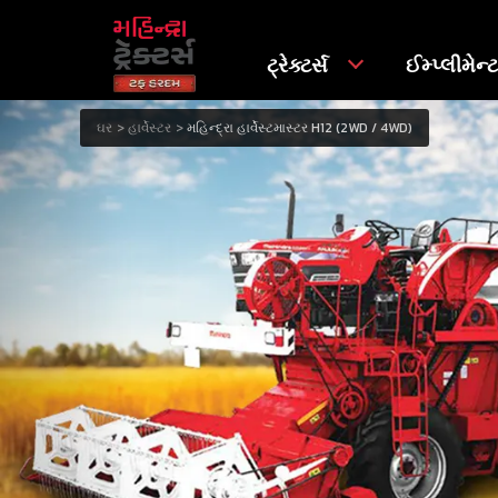
ટ્રેક્ટર્સ
ઈમ્પ્લીમેન્
ઘર
હાર્વેસ્ટર
મહિન્દ્રા હાર્વેસ્ટમાસ્ટર H12 (2WD / 4WD)