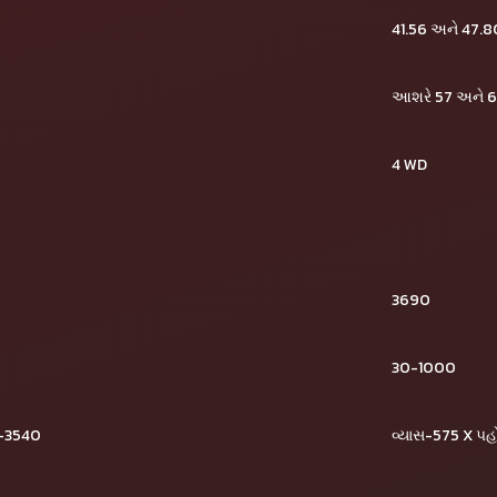
41.56 અને 47.8
આશરે 57 અને 
4 WD
3690
30-1000
ઈ-3540
વ્યાસ-575 X પ