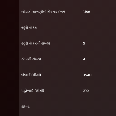
નીચલી ચાળણીનો વિસ્તાર (m²)
1.156
સ્ટ્રો વૉકર
સ્ટ્રો વૉકરની સંખ્યા
5
સ્ટેપની સંખ્યા
4
લંબાઈ (મીમી)
3540
પહોળાઈ (મીમી)
210
ક્ષમતા