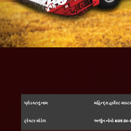
પ્રોડક્ટનું નામ
મહિન્દ્રા હાર્વેસ્ટ મા
ટ્રેક્ટર મોડેલ
અર્જુન નોવો 605 DI-i