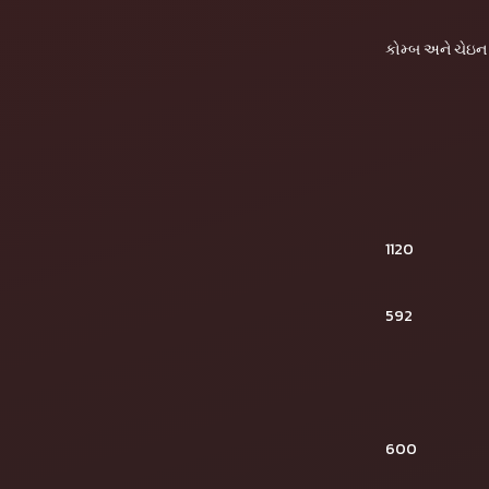
કોમ્બ અને ચેઇન
1120
592
600