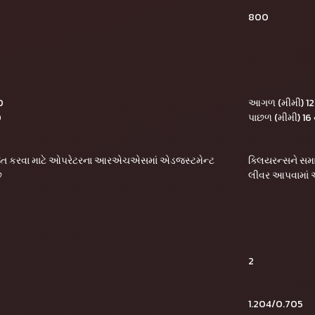
800
30
આગળ (મીમી) 12
0
પાછળ (મીમી) 16
જિત કરવા માટે ઓપરેટરના આરએચએસમાં એડજસ્ટમેન્ટ
ક્લિયરન્સને સ
ે
લીવર આપવામાં 
2
1.204/0.705