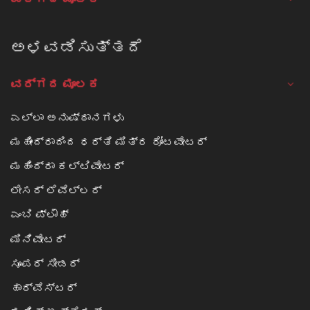
ಅಳವಡಿಸುತ್ತದೆ
ವರ್ಗದ ಮೂಲಕ
ಎಲ್ಲಾ ಅನುಷ್ಠಾನಗಳು
ಮಹೀಂದ್ರಾದಿಂದ ಧರ್ತಿ ಮಿತ್ರ ರೋಟವೇಟರ್
ಮಹಿಂದ್ರಾ ಕಲ್ಟಿವೇಟರ್
ಲೇಸರ್ ಲೆವೆಲ್ಲರ್
ಎಂಬಿ ಪ್ಲೌಹ್
ಮಿನಿವೇಟರ್
ಸೂಪರ್ ಸೀಡರ್
ಹಾರ್ವೆಸ್ಟರ್