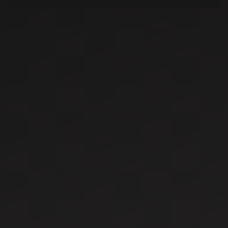
May 29, 2024
ಭಾರತದಲ್ಲಿ 20-
25 HP ಅಡಿಯಲ್ಲಿ
ಟಾಪ್ 10 ಮಹೀಂದ್ರಾ
ಟ್ರಾಕ್ಟರ್ ಗಳು
May 29, 2024
ಭಾರತದಲ್ಲಿ ಟಾಪ್
10 40-45 HP
ಮಹೀಂದ್ರಾ
ಟ್ರ್ಯಾಕ್ಟರ್ ಗಳು