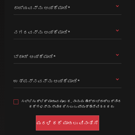
ರಾಜ್ಯವನ್ನು ಆಯ್ಕೆಮಾಡಿ*
ನಗರವನ್ನು ಆಯ್ಕೆಮಾಡಿ*
ಬ್ರಾಂಡ್ ಆಯ್ಕೆಮಾಡಿ*
ಉತ್ಪನ್ನವನ್ನು ಆಯ್ಕೆಮಾಡಿ*
ಸಲ್ಲಿಸು ಕ್ಲಿಕ್ ಮಾಡುವ ಮೂಲಕ, ನಾನು ಮಹೀಂದ್ರಾ ಟ್ರಾಕ್ಟರ್ನಿಂದ
ಕರೆಗಳನ್ನು ಸ್ವೀಕರಿಸಲು ಒಪ್ಪುತ್ತೇನೆವಿತರಕರು