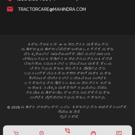
TRACTORCARE@MAHINDRA.COM
ಹಕ್ಕು ನಿರಾಕರಣೆ : ಈ ಉತ್ಪನ್ನದ ಮಾಹಿತಿಯನ್ನು
ಮಹೀಂದ್ರಾ & ಮಹೀಂದ್ರಾ ಲಿಮಿಟೆಡ್ ಇಂಡಿಯಾ ಒದಗಿಸಿದೆ, ಮತ್ತು
ಪ್ರಕೃತಿಯಲ್ಲಿ ಸಾಮಾನ್ಯವಾಗಿದೆ. ಮೇಲೆ ಪಟ್ಟಿ ಮಾಡಲಾದ
ವಿಶೇಷಣಗಳು ಇತ್ತೀಚಿನ ಉತ್ಪನ್ನವನ್ನು ಆಧರಿಸಿವೆ
ಬಿಡುಗಡೆಯ ಸಮಯದಲ್ಲಿ ಲಭ್ಯವಿರುವ ಮಾಹಿತಿ. ಕೆಲವು
ಚಿತ್ರಗಳು ಮತ್ತು ಉತ್ಪನ್ನದ ಫೋಟೋಗಳನ್ನು
ಬಳಸಲಾಗಿದೆ ವಿವರಣೆ ಉದ್ದೇಶಕ್ಕಾಗಿ ಮಾತ್ರ ಮತ್ತು
ಹೆಚ್ಚುವರಿ ವೆಚ್ಚದಲ್ಲಿ ಲಭ್ಯವಿರುವ ಐಚ್ಛಿಕ
ಲಗತ್ತುಗಳನ್ನು ತೋರಿಸಬಹುದು. ಉತ್ಪನ್ನದ ಕುರಿತು
ಅತ್ಯಂತ ನವೀಕೃತ ಮಾಹಿತಿಗಾಗಿ ದಯವಿಟ್ಟು ನಿಮ್ಮ
ಸ್ಥಳೀಯ ಮಹೀಂದ್ರಾ ಡೀಲರ್ ಅನ್ನು ಸಂಪರ್ಕಿಸಿ ಮತ್ತು
ಐಚ್ಛಿಕ ವೈಶಿಷ್ಟ್ಯಗಳು ಮತ್ತು ಲಗತ್ತುಗಳು.
© 2026 ಮಹೀಂದ್ರ ಟ್ರಾಕ್ಟರ್ಸ್. ಎಲ್ಲ ಹಕ್ಕುಗಳನ್ನು ಕಾಯ್ದಿರಿಸಲಾಗಿದೆ.
ಗೌಪ್ಯತಾ ನೀತಿ
ಸೈಟ್ ನಕ್ಷೆ