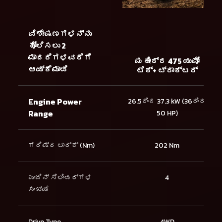
ವಿಶೇಷಣಗಳನ್ನು
ಹೋಲಿಸಲು 2
ಮಾದರಿಗಳವರೆಗೆ
ಮಹೀಂದ್ರ 475 ಯುವೋ
ಆಯ್ಕೆಮಾಡಿ
ಟೆಕ್+ ಟ್ರಾಕ್ಟರ್
Engine Power
26.5ರಿಂದ 37.3 kW (36ರಿಂದ
Range
50 HP)
ಗರಿಷ್ಠ ಟಾರ್ಕ್ (Nm)
202 Nm
ಎಂಜಿನ್ ಸಿಲಿಂಡರ್ಗಳ
4
ಸಂಖ್ಯೆ
Drive Type
4WD