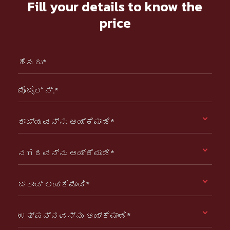
Fill your details to know the
price
ಹೆಸರು*
ಮೊಬೈಲ್ ನ್.*
ರಾಜ್ಯವನ್ನು ಆಯ್ಕೆಮಾಡಿ*
ನಗರವನ್ನು ಆಯ್ಕೆಮಾಡಿ*
ಬ್ರಾಂಡ್ ಆಯ್ಕೆಮಾಡಿ*
ಉತ್ಪನ್ನವನ್ನು ಆಯ್ಕೆಮಾಡಿ*