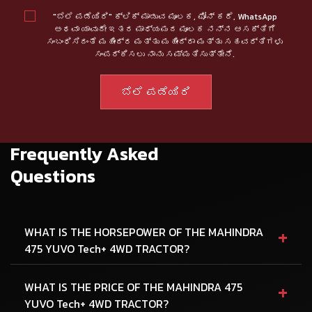
"ಬೆಲೆ ಪಡೆಯಿರಿ" ಕ್ಲಿಕ್ ಮಾಡುವ ಮೂಲಕ, ಫೋನ್ ಕರೆ, WhatsApp
ಅಥವಾ ಯಾವುದೇ ಇತರ ಮಾಧ್ಯಮದ ಮೂಲಕ ನನ್ನ ಆಸಕ್ತಿಗೆ
ಸಂಬಂಧಿಸಿದಂತೆ ಮಹೀಂದ್ರ ಮತ್ತು ಮಹೀಂದ್ರಾ ಮತ್ತು ಸಹವರ್ತಿಗಳು
ಸಂಪರ್ಕಿಸಲು ನಾನು ಸಮ್ಮತಿಸುತ್ತೇನೆ.
Frequently Asked
Questions
+
WHAT IS THE HORSEPOWER OF THE MAHINDRA
475 YUVO Tech+ 4WD TRACTOR?
+
WHAT IS THE PRICE OF THE MAHINDRA 475
YUVO Tech+ 4WD TRACTOR?