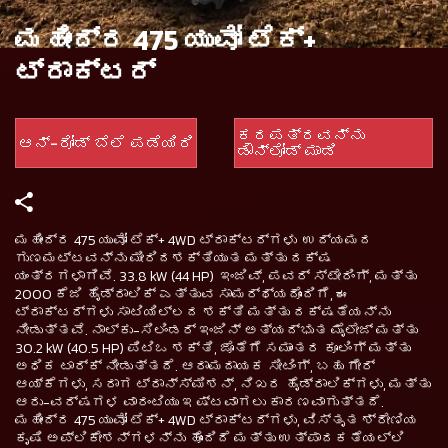
ಮಹೀಂದ್ರ 475 ಯುವೋ ಟೆಕ್+
ಟ್ರಾಕ್ಟರ್
ಕರಪತ್ರವನ್ನು
ಆನ್-ರೋಡ್ ಬೆಲೆ ಪಡೆಯಿರಿ
ಡೌನ್‌ಲೋಡ್ ಮಾಡಿ
ಮಹೀಂದ್ರ 475 ಯುವೋ ಟೆಕ್+ 4WD ಟ್ರಾಕ್ಟರ್‌ಗಳು ಉದ್ಯಮದ
ಗುಣಮಟ್ಟವನ್ನು ಮೀರಿದಶಕ್ತಿಯುತ ಮತ್ತು ದಕ್ಷ
ಯಂತ್ರಗಳಾಗಿವೆ. 33.8 kW (44 HP) ಇಂಜಿವ್, ಪವರ್ ಸ್ಟೇರಿಂಗ್, ಮತ್ತು
2000 ಕೆಜಿ ಹೈಡ್ರಾಲಿಕ್ ಎತ್ತುವ ಸಾಮರ್ಥ್ಯದೊಂದಿಗೆ, ಈ
ಟ್ರಾಕ್ಟರ್‌ಗಳು ಸಾಟಿಯಿಲ್ಲದ ಶಕ್ತಿ ಮತ್ತು ದಕ್ಷತೆಯನ್ನು
ನೀಡುತ್ತವೆ. ನಾಲ್ಕು-ಸಿಲಿಂಡರ್ ಇಂಜಿನ್ ಅತ್ಯದ್ಭುತ ಮೈಲೇಜ್ ಮತ್ತು
30.2 kW (40.5 HP) ಪಿಟಿಒ ಶಕ್ತಿ, ಜೊತೆಗೆ ಸಮಾಂತರ ಕೂಲಿಂಗ್ ಮತ್ತು
ಅಧಿಕ ಟಾರ್ಕ್ ನೀಡುತ್ತದೆ. ಆರಾಮದಾಯಕ ಸೀಟಿಂಗ್, ಬಹು ಗೇರ್
ಆಯ್ಕೆಗಳು, ಸರಾಗ ಟ್ರಾನ್ಸ್‌ಮಿಶನ್, ನಿಖರ ಹೈಡ್ರಾಲಿಕ್‌ಗಳು, ಮತ್ತು
ಆರು-ವರ್ಷಗಳ ವಾರಂಟಿಯು ಇಷ್ಟವಾಗಲು ಕಾರಣವಾಗುತ್ತದೆ.
ಮಹೀಂದ್ರ 475 ಯುವೋ ಟೆಕ್+ 4WD ಟ್ರಾಕ್ಟರ್‌ಗಳು, ವಿಸ್ತೃತ ಶ್ರೇಣಿಯ
ಕೃಷಿ ಅಪ್ಲಿಕೇಶನ್‌ಗಳನ್ನು ಹೊಂದಿದೆ ಮತ್ತು ಉತ್ಪಾದಕತೆಯಲ್ಲಿ