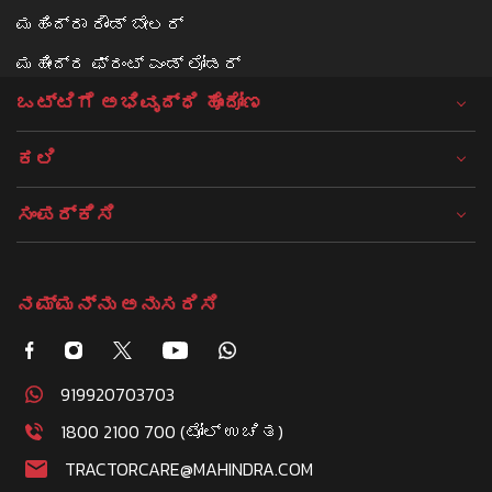
ಮಹಿಂದ್ರಾ ರೌಂಡ್ ಬೇಲರ್
ಮಹೀಂದ್ರ ಫ್ರಂಟ್ ಎಂಡ್ ಲೋಡರ್
ಒಟ್ಟಿಗೆ ಅಭಿವೃದ್ಧಿ ಹೊಂದೋಣ
ಕಲಿ
ಸಂಪರ್ಕಿಸಿ
ನಮ್ಮನ್ನು ಅನುಸರಿಸಿ
919920703703
1800 2100 700 (ಟೋಲ್ ಉಚಿತ)
TRACTORCARE@MAHINDRA.COM