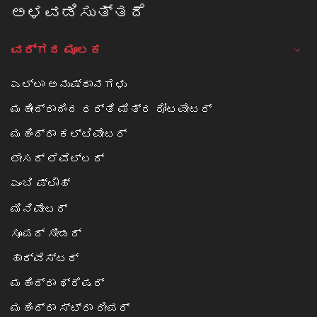
ಅಳವಡಿಸುತ್ತದೆ
ವರ್ಗದ ಮೂಲಕ
ಎಲ್ಲಾ ಅನುಷ್ಠಾನಗಳು
ಮಹೀಂದ್ರಾದಿಂದ ಧರ್ತಿ ಮಿತ್ರ ರೋಟವೇಟರ್
ಮಹಿಂದ್ರಾ ಕಲ್ಟಿವೇಟರ್
ಲೇಸರ್ ಲೆವೆಲ್ಲರ್
ಎಂಬಿ ಪ್ಲೌಹ್
ಮಿನಿವೇಟರ್
ಸೂಪರ್ ಸೀಡರ್
ಹಾರ್ವೆಸ್ಟರ್
ಮಹಿಂದ್ರಾ ಥ್ರೆಷರ್
ಮಹಿಂದ್ರಾ ಸ್ಟ್ರಾ ರೀಪರ್