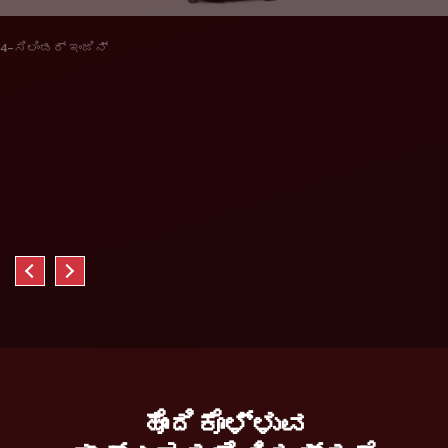
4-ಸಿಲಿಂಡರ್ ಇಂಜಿನ್
ಹೊಂದಿಕೊಳ್ಳುವ