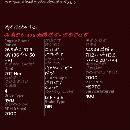
ಅದ್ಭುತ ಕ್ರಾಂತಿಯನ್ನು ನೀಡುತ್ತದೆ.<br>
ವೈಶಿಷ್ಟ್ಯಗಳು
ಮಹೀಂದ್ರ 475 ಯುವೋ ಟೆಕ್+ ಟ್ರಾಕ್ಟರ್
Engine Power
ಸ್ಟೀರಿಂಗ್
ಹಿಂದಿನ ಟೈರ್
Range
ಪ್ರಕಾರ
ಗಾತ್ರ
26.5ರಿಂದ 37.3
ಪವರ್
345.44 ಮಿಮೀ x
kW (36ರಿಂದ 50
ಸ್ಟೇರಿಂಗ್
711.2 ಮಿಮೀ (13.6
ಪ್ರಸರಣ
HP)
ಇಂಚು x 28 ಇಂಚು)
ಪ್ರಕಾರ
ಗರಿಷ್ಠ ಟಾರ್ಕ್
ಹೈಡ್ರಾಲಿಕ್
ಪೂರ್ಣ ಸ್ಥಿರ
(Nm)
ಲಿಫ್ಟಿಂಗ್
ಸಾಮರ್ಥ್ಯ (ಕೆಜಿ)
202 Nm
ಮೆಶ್
2000
ಎಂಜಿನ್
Clutch Type
ಸಿಲಿಂಡರ್ಗಳ
PTO RPM
ಸಿಂಗಲ್ /
ಸಂಖ್ಯೆ
MSPTO
ಡುಯಲ್
4
Service Interval
ಗೇರ್‌ಗಳ ಸಂಖ್ಯೆ
Drive Type
400
12 F + 3 R
4WD
Brake Type
ರೇಟ್ ಮಾಡಲಾದ
OIB
RPM (r/min)
2000