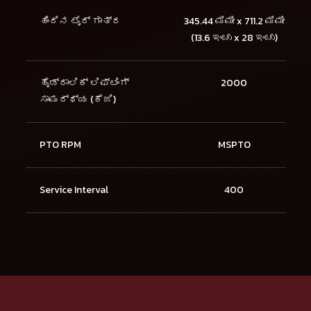
ಹಿಂದಿನ ಟೈರ್ ಗಾತ್ರ
345.44 ಮಿಮೀ x 711.2 ಮಿಮೀ
(13.6 ಇಂಚು x 28 ಇಂಚು)
ಹೈಡ್ರಾಲಿಕ್ ಲಿಫ್ಟಿಂಗ್
2000
ಸಾಮರ್ಥ್ಯ (ಕೆಜಿ)
PTO RPM
MSPTO
Service Interval
400