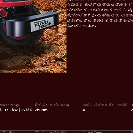
ಸಮಾಂತರ ಕೂಲಿಂಗ್ ಮತ್ತು ಅತ್ಯಂತ ಗರ
ಟ್ರಾಕ್ಟರ್ ಆರಾಮದಾಯಕ ಆಸನ, ಮೃದು
ಹೈಡ್ರಾಲಿಕ್‌ಗಳು, ಮತ್ತು ಆರು-ವರ್
ಟ್ರಾಕ್ಟರ್ ಉತ್ಪಾದಕತೆ ಮತ್ತು ಲಾ
ಸುಧಾರಿಸಬಹುದು.
Power Range
ಗರಿಷ್ಠ ಟಾರ್ಕ್ (Nm)
ಎಂಜಿನ್ ಸಿಲಿಂಡರ್ಗಳ ಸಂಖ್ಯೆ
D
ಂದ 37.3 kW (36ರಿಂದ
215 Nm
4
ಗ್ ಪ್ರಕಾರ
ಪ್ರಸರಣ ಪ್ರಕಾರ
Clutch Type
ಗ