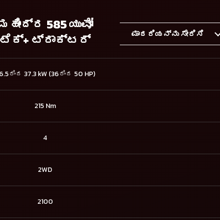
ಮಹೀಂದ್ರ 585 ಯುವೋ
ಮಾದರಿಯನ್ನು ಸೇರಿಸಿ
ಟೆಕ್+ ಟ್ರಾಕ್ಟರ್
6.5ರಿಂದ 37.3 kW (36ರಿಂದ 50 HP)
215 Nm
4
2WD
2100