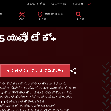
ನಮ್ಮ ಕುರಿತು
ಬ್ಲಾಗ್ಗಳು
ಕನ್ನಡ
ಲೆ
ಡೀಲರ್ ಅನ್ನು
ಿ
ಸೇವೆ
ಹುಡುಕಿ
ಹುಡುಕಿ
5 ಯುವೋ ಟೆಕ್+
ಕರಪತ್ರವನ್ನು ಡೌನ್‌ಲೋಡ್ ಮಾಡಿ
ಟರ್ ತಾಂತ್ರಿಕವಾಗಿ ಸುಧಾರಿತ ಲಕ್ಷಣಗಳನ್ನು
ಯನ್ನು ಹೆಚ್ಚಿಸಲು ನಿಮಗೆ ಸಹಾಯ ಮಾಡುತ್ತದೆ. ಇದು
2000 ಕೆಜಿ ಹೈಡ್ರಾಲಿಕ್ ಎತ್ತುವ ಸಾಮರ್ಥ್ಯವನ್ನು
 ಟ್ರಾಕ್ಟರ್ ಹೆಚ್ಚು ಶಕ್ತಿ ಮತ್ತು ನಿಖರತೆಯನ್ನು
.4 HP) ಪಿಟಿಒ ಶಕ್ತಿಯು ವಿವಿಧ
ಗಿಸುತ್ತದೆ. ಅತ್ಯಂತ ಪ್ರಭಾವಶಾಲಿ
ಿಂಡರ್ ಇಂಜಿನ್, ಅತ್ಯುತ್ತಮ ಮೈಲೇಜ್ ನೀಡುವಿಕೆ,