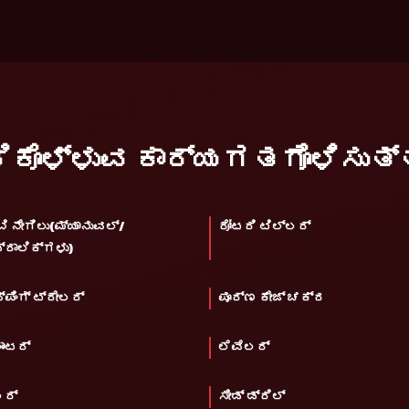
ಂದಿಕೊಳ್ಳುವ ಕಾರ್ಯಗತಗೊಳಿಸುತ್
ಬಿ ನೇಗಿಲು(ಮ್ಯಾನುವಲ್/
ರೋಟರಿ ಟಿಲ್ಲರ್
್ರಾಲಿಕ್‌ಗಳು)
್ಪಿಂಗ್ ಟ್ರೇಲರ್
ಪೂರ್ಣ ಕೇಜ್ ಚಕ್ರ
ಾಂಟರ್
ಲೆವೆಲರ್
ಲರ್
ಸೀಡ್ ಡ್ರಿಲ್