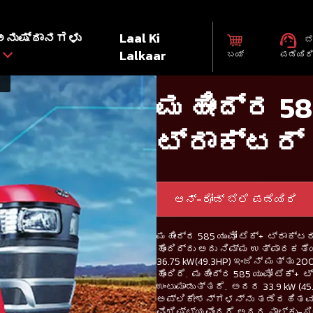
ಅನುಷ್ಠಾನಗಳು
Laal Ki
ಬೆ
Lalkaar
ಬಯ್
ಪಡೆಯಿರ
ಮಹೀಂದ್ರ 58
ಟ್ರಾಕ್ಟರ್
ಆನ್-ರೋಡ್ ಬೆಲೆ ಪಡೆಯಿರಿ
ಮಹೀಂದ್ರ 585 ಯುವೋ ಟೆಕ್+ ಟ್ರಾಕ್
ಹೊಂದಿದ್ದು ಅದು ನಿಮ್ಮ ಉತ್ಪಾದಕತೆ
36.75 kW(49.3HP) ಇಂಜಿನ್ ಮತ್ತು 
ಹೊಂದಿದೆ. ಮಹೀಂದ್ರ 585 ಯುವೋ ಟೆಕ್+
ಉಂಟುಮಾಡುತ್ತದೆ. ಅದರ 33.9 kW (45
ಅಪ್ಲಿಕೇಶನ್‌ಗಳನ್ನು ತಡೆರಹಿತವಾ
ವೈಶಿಷ್ಟ್ಯವೆಂದರೆ ಅದರ ನಾಲ್ಕು-ಸಿಲ