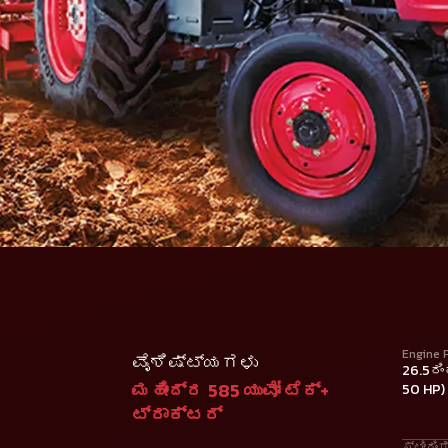
Engine 
ವೈಶಿಷ್ಟ್ಯಗಳು
26.5ರಿ
ಮಹೀಂದ್ರ 585 ಯುವೋ ಟೆಕ್+
50 HP)
ಟ್ರಾಕ್ಟರ್
ಸ್ಟೀರಿಂ