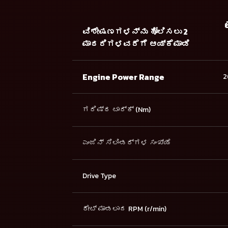
ವಿಶೇಷಣಗಳನ್ನು ಹೋಲಿಸಲು 2
ಮಾದರಿಗಳವರೆಗೆ ಆಯ್ಕೆಮಾಡಿ
Engine Power Range
2
ಗರಿಷ್ಠ ಟಾರ್ಕ್ (Nm)
ಎಂಜಿನ್ ಸಿಲಿಂಡರ್ಗಳ ಸಂಖ್ಯೆ
Drive Type
ರೇಟ್ ಮಾಡಲಾದ RPM (r/min)