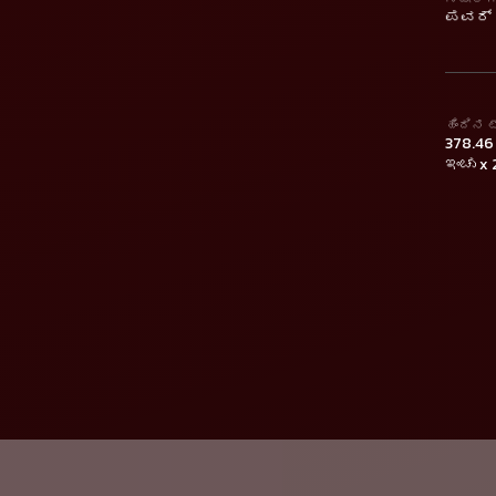
ಪವರ್ ಸ
ಹಿಂದಿನ 
378.46 
ಇಂಚು x 