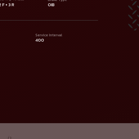
2 F + 3 R
OIB
Service Interval
400