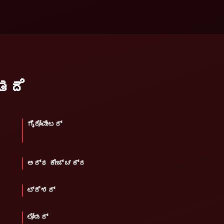
ತದೆ
ಗೈರೋವೇಟರ್
ಅರ್ಧ ಕೇಜ್ ಚಕ್ರ
ಟ್ರೆಶರ್
ಲೋಡರ್