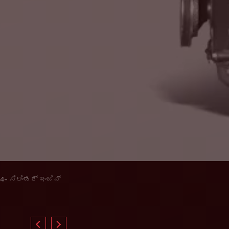
4- ಸಿಲಿಂಡರ್ ಇಂಜಿನ್