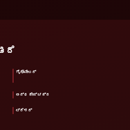
ತದೆ
ಗೈರೋವೇಟರ್
ಅರ್ಧ ಕೇಜ್ ಚಕ್ರ
ಟ್ರೆಶರ್