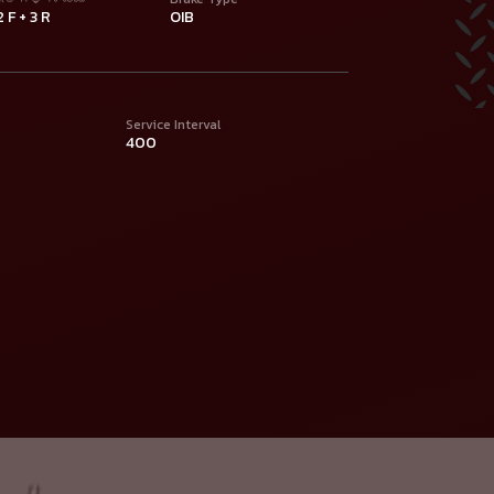
2 F + 3 R
OIB
Service Interval
400