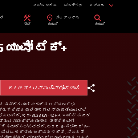
ನಮ್ಮ ಕುರಿತು
ಬ್ಲಾಗ್ಗಳು
ಕನ್ನಡ
ಲೆ
ಡೀಲರ್ ಅನ್ನು
ಿ
ಸೇವೆ
ಹುಡುಕಿ
ಹುಡುಕಿ
 ಯುವೋ ಟೆಕ್+
ಕರಪತ್ರವನ್ನು ಡೌನ್‌ಲೋಡ್ ಮಾಡಿ
ರ್‌ನ ತಾಂತ್ರಿಕವಾಗಿ ಸುಧಾರಿತ ಲಕ್ಷಣಗಳು
್ತು ಗರಿಷ್ಠ ಫಲಿತಾಂಶಗಳನ್ನು ಪಡೆಯುವಲ್ಲಿ
ಲಾಗಿದೆ. ಇದು 31.33 kW (42 HP) ಇಂಜಿನ್, ಪವರ್
ಎತ್ತುವ ಸಾಮರ್ಥ್ಯ ಮುಂತಾದ ತಾಂತ್ರಿಕವಾಗಿ
ಗೆ ತಯಾರಿಸಲ್ಪಟ್ಟಿದೆ. ಅದರ 3-ಸಿಲಿಂಡರ್ ಎಂ-
HP) ಪಿಟಿಒ ಶಕ್ತಿಯು ಅದ್ಭುತ ಶಕ್ತಿ , ನಿಖರತೆ
ಜ್ ನೀಡುತ್ತದೆ. ಟ್ರಾಕ್ಟರ್ ಆರಾಮದಾಯಕ ಆಸನ,