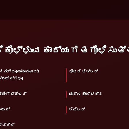
ಂದಿಕೊಳ್ಳುವ ಕಾರ್ಯಗತಗೊಳಿಸುತ್
ಬಿ ನೇಗಿಲು(ಮ್ಯಾನುವಲ್/
ರೋಟರಿ ಟಿಲ್ಲರ್
್ರಾಲಿಕ್‌ಗಳು)
್ಪಿಂಗ್ ಟ್ರೇಲರ್
ಪೂರ್ಣ ಕೇಜ್ ಚಕ್ರ
ಾಂಟರ್
ಲೆವೆಲರ್
್ ಡ್ರಿಲ್