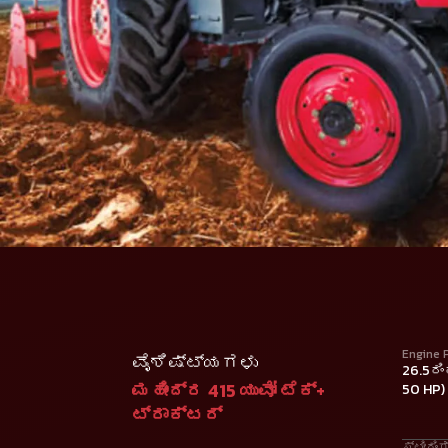
Engine 
ವೈಶಿಷ್ಟ್ಯಗಳು
26.5ರಿ
ಮಹೀಂದ್ರ 415 ಯುವೋ ಟೆಕ್+
50 HP)
ಟ್ರಾಕ್ಟರ್
ಸ್ಟೀರಿಂ