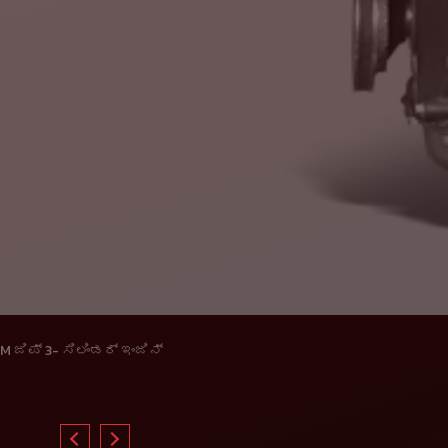
M ಜಿಪ್ 3- ಸಿಲಿಂಡರ್ ಇಂಜಿನ್