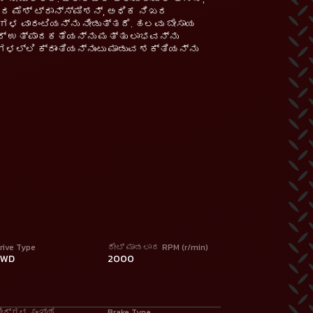
ರ ಮೆಶ್ ಟ್ರಾನ್ಸ್‌ಮಿಶನ್, ಅಧಿಕ ನಿಖರ
ಷಗಳ ವಾರಂಟಿಯನ್ನು ನೀಡುತ್ತದೆ. ಹಲವು ಬೇಸಾಯ
್ಟರ್ ಉತ್ಪಾದಕತೆಯನ್ನು ಮತ್ತು ಲಾಭವನ್ನು
ಲ್ಲಿ ಕ್ರಾಂತಿಯನ್ನುಂಟು ಮಾಡುವ ಶಕ್ತಿಯನ್ನು
rive Type
ರೇಟ್ ಮಾಡಲಾದ RPM (r/min)
2WD
2000
ೇರ್‌ಗಳ ಸಂಖ್ಯೆ
Brake Type