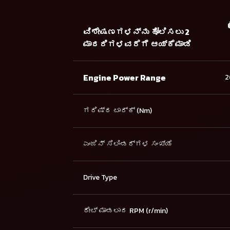
ವಿಶೇಷಣಗಳನ್ನು ಹೋಲಿಸಲು 2
ಮಾದರಿಗಳವರೆಗೆ ಆಯ್ಕೆಮಾಡಿ
Engine Power Range
2
ಗರಿಷ್ಠ ಟಾರ್ಕ್ (Nm)
ಎಂಜಿನ್ ಸಿಲಿಂಡರ್ಗಳ ಸಂಖ್ಯೆ
Drive Type
ರೇಟ್ ಮಾಡಲಾದ RPM (r/min)