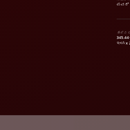
ಪವರ್ ಸ
ಹಿಂದಿನ 
345.44 
ಇಂಚು x 