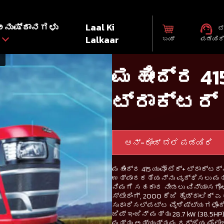
ಅನುಷ್ಠಾನಗಳು
Laal Ki
ಬೆ
Lalkaar
ಬಯ್
ಪಡೆಯಿರ
ಮಹೀಂದ್ರ 415
ಟ್ರಾಕ್ಟರ್
ಆನ್-ರೋಡ್ ಬೆಲೆ ಪಡೆಯಿರಿ
ಮಹೀಂದ್ರ 415 ಯುವೋ ಟೆಕ್+ ಟ್ರಾಕ್ಟ
ಉತ್ಪಾದಕತೆಯನ್ನು ವೃದ್ಧಿಸಲು ಮತ
ನಿಮಗೆ ಸಹಕಾರ ನೀಡಲು ವಿನ್ಯಾಸಗೊಳಿಸ
ಸ್ಟೇರಿಂಗ್, 2000 ಕೆಜಿ ಹೈಡ್ರಾಲಿಕ್ 
ಸುಧಾರಿಸಲ್ಪಟ್ಟ ವೈಶಿಷ್ಟ್ಯಗಳೊಂದಿ
ಜಿಪ್ ಇಂಜಿನ್ ಮತ್ತು 28.7 kW (38.5
ಮತ್ತು ಅತ್ಯುತ್ತಮ ದರ್ಜೆಯ ಮೈಲೇ