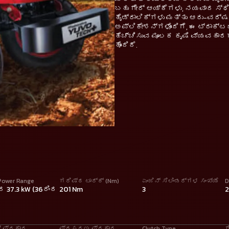
ಬಹು ಗೇರ್ ಆಯ್ಕೆಗಳು, ನಯವಾದ ಸ್ಥಿ
ಹೈಡ್ರಾಲಿಕ್‌ಗಳು ಮತ್ತು ಆರು-ವರ್
ಅಪ್ಲಿಕೇಶನ್‌ಗಳೊಂದಿಗೆ, ಈ ಟ್ರಾಕ
ಹೆಚ್ಚಿಸುವ ಮೂಲಕ ಕೃಷಿ ವ್ಯವಹಾರಗಳ
ಹೊಂದಿದೆ.
Power Range
ಗರಿಷ್ಠ ಟಾರ್ಕ್ (Nm)
ಎಂಜಿನ್ ಸಿಲಿಂಡರ್ಗಳ ಸಂಖ್ಯೆ
D
ಂದ 37.3 kW (36ರಿಂದ
201 Nm
3
ಗ್ ಪ್ರಕಾರ
ಪ್ರಸರಣ ಪ್ರಕಾರ
Clutch Type
ಗ