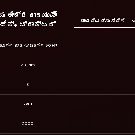
ಮಹೀಂದ್ರ 415 ಯುವೋ
ಮಾದರಿಯನ್ನು ಸೇರಿಸಿ
ಟೆಕ್+ ಟ್ರಾಕ್ಟರ್
6.5ರಿಂದ 37.3 kW (36ರಿಂದ 50 HP)
201 Nm
3
2WD
2000