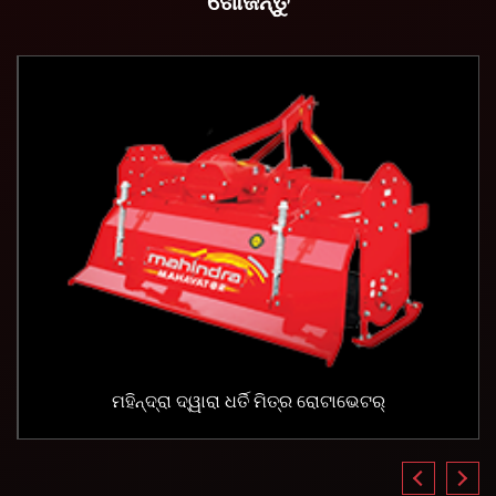
ଖୋଜନ୍ତୁ
ମହିନ୍ଦ୍ରା ଦ୍ୱାରା ଧର୍ତି ମିତ୍ର ରୋଟାଭେଟର୍