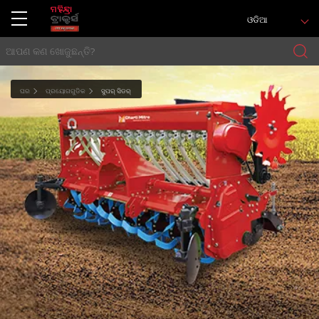
ଓଡିଆ
ଘର
ପ୍ରୟୋଗଗୁଡିକ
ସୁପର୍ ସିଡର୍