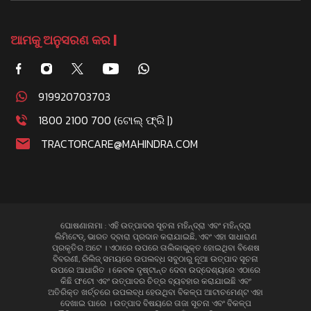
ଆମକୁ ଅନୁସରଣ କର |
919920703703
1800 2100 700 (ଟୋଲ୍ ଫ୍ରି |)
TRACTORCARE@MAHINDRA.COM
ଘୋଷଣାନାମା : ଏହି ଉତ୍ପାଦର ସୂଚନା ମହିନ୍ଦ୍ରା ଏବଂ ମହିନ୍ଦ୍ରା
ଲିମିଟେଡ୍, ଭାରତ ଦ୍ବାରା ପ୍ରଦାନ କରାଯାଇଛି, ଏବଂ ଏହା ସାଧାରାଣ
ପ୍ରକୃତିର ଅଟେ । ଏଠାରେ ଉପରେ ତାଲିକାଭୁକ୍ତ ହୋଇଥିବା ବିଶେଷ
ବିବରଣୀ, ରିଲିଜ୍ ସମୟରେ ଉପଲବ୍ଧ ସବୁଠାରୁ ନୂଆ ଉତ୍ପାଦ ସୂଚନା
ଉପରେ ଆଧାରିତ । କେବଳ ଦୃଷ୍ଟାନ୍ତ ଦେବା ଉଦ୍ଦେଶ୍ୟରେ ଏଠାରେ
କିଛି ଫଟୋ ଏବଂ ଉତ୍ପାଦର ଚିତ୍ର ବ୍ୟବହାର କରାଯାଇଛି ଏବଂ
ଅତିରିକ୍ତ ଖର୍ଚ୍ଚରେ ଉପଲବ୍ଧ ହେଉଥିବା ବିକଳ୍ପ ଆଟାଚମେଣ୍ଟ ଏହା
ଦେଖାଇ ପାରେ । ଉତ୍ପାଦ ବିଷୟରେ ତାଜା ସୂଚନା ଏବଂ ବିକଳ୍ପ