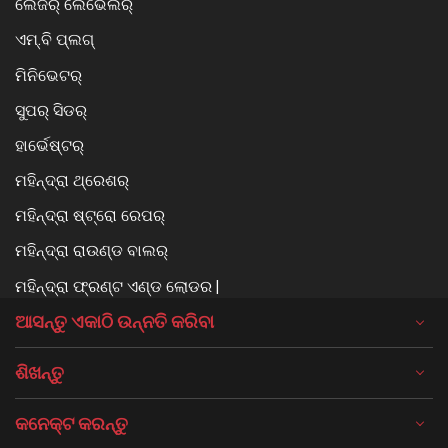
ଲେଜର୍ ଲେଭେଲର୍
ଏମ୍.ବି ପ୍ଲଗ୍
ମିନିଭେଟର୍
ସୁପର୍ ସିଡର୍
ହାର୍ଭେଷ୍ଟର୍
ମହିନ୍ଦ୍ରା ଥ୍ରେଶର୍
ମହିନ୍ଦ୍ରା ଷ୍ଟ୍ରୋ ରେପର୍
ମହିନ୍ଦ୍ରା ରାଉଣ୍ଡ ବାଲର୍
ମହିନ୍ଦ୍ରା ଫ୍ରଣ୍ଟ ଏଣ୍ଡ ଲୋଡର |
ଆସନ୍ତୁ ଏକାଠି ଉନ୍ନତି କରିବା
ଶିଖନ୍ତୁ
କନେକ୍ଟ କରନ୍ତୁ