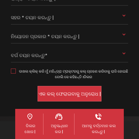
ସହର * ଚୟନ କରନ୍ତୁ |
ନିୟୋଜନ ପ୍ରକାର * ଚୟନ କରନ୍ତୁ |
ବର୍ଗ ଚୟନ କରନ୍ତୁ*
ଦାଖଲ କ୍ଲିକ୍ କରି ମୁଁ ମହିନ୍ଦ୍ରା ଟ୍ରାକ୍ଟରରୁ କଲ୍ ଗ୍ରହଣ କରିବାକୁ ରାଜି ହୋଇଛି
ବୋଲି ସେ କହିଛନ୍ତି।ଡିଲର
ଡିଲର
ଅନୁସନ୍ଧାନ
ଆମକୁ ବର୍ତ୍ତମାନ କଲ
ଖୋଜ |
କର |
କରନ୍ତୁ |