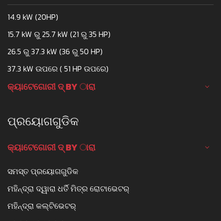
14.9 kW (20HP)
15.7 kW ରୁ 25.7 kW (21 ରୁ 35 HP)
26.5 ରୁ 37.3 kW (36 ରୁ 50 HP)
37.3 kW ଉପରେ ( 51 HP ଉପରେ)
କ୍ୟାଟେଗୋରୀ ଦ୍ BY ାରା
ପ୍ରୟୋଗଗୁଡିକ
କ୍ୟାଟେଗୋରୀ ଦ୍ BY ାରା
ସମସ୍ତ ପ୍ରୟୋଗଗୁଡିକ
ମହିନ୍ଦ୍ରା ଦ୍ୱାରା ଧର୍ତି ମିତ୍ର ରୋଟାଭେଟର୍
ମହିନ୍ଦ୍ରା କଲ୍ଟିଭେଟର୍