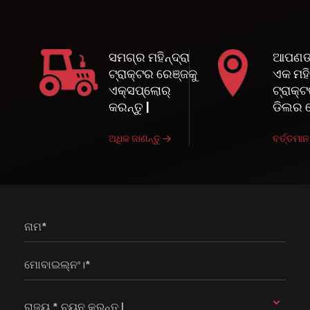
ସମଗ୍ର ମହିନ୍ଦ୍ରା
ଆପଣଙ୍
ଟ୍ରାକ୍ଟର ରେଞ୍ଜକୁ
ଏକ ମହିନ
ଏକ୍ସପ୍ଲୋର୍
ଟ୍ରାକ୍
କରନ୍ତୁ |
ଡିଲର 
ଅଧିକ ଜାଣନ୍ତୁ
ବର୍ତ୍ତମା
ନାମ*
ମୋବାଇଲ୍ନଂ।*
ରାଜ୍ୟ * ଚୟନ କରନ୍ତୁ |