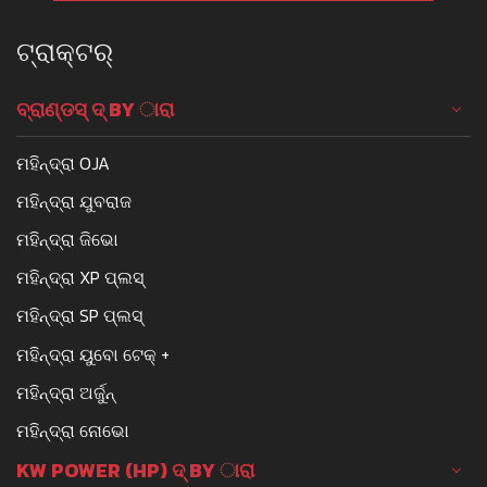
ଟ୍ରାକ୍ଟର୍
ବ୍ରାଣ୍ଡସ୍ ଦ୍ BY ାରା
ମହିନ୍ଦ୍ରା OJA
ମହିନ୍ଦ୍ରା ଯୁବରାଜ
ମହିନ୍ଦ୍ରା ଜିଭୋ
ମହିନ୍ଦ୍ରା XP ପ୍ଲସ୍
ମହିନ୍ଦ୍ରା SP ପ୍ଲସ୍
ମହିନ୍ଦ୍ରା ୟୁବୋ ଟେକ୍ +
ମହିନ୍ଦ୍ରା ଅର୍ଜୁନ୍
ମହିନ୍ଦ୍ରା ନୋଭୋ
KW POWER (HP) ଦ୍ BY ାରା