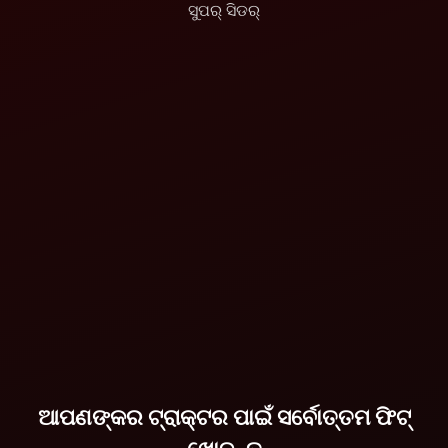
ସୁପର୍ ସିଡର୍
ମହିନ୍ଦ୍ରା ଦ୍ୱାରା ଧର୍ତି
ମିତ୍ର ସୁପର୍ ସିଡର୍
ବିବରଣୀ ଦେଖନ୍ତୁ |
ଆପଣଙ୍କର ଟ୍ରାକ୍ଟର ପାଇଁ ସର୍ବୋତ୍ତମ ଫିଟ୍