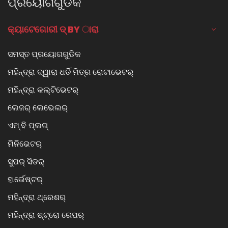
ପ୍ରୟୋଗଗୁଡିକ
କ୍ୟାଟେଗୋରୀ ଦ୍ BY ାରା
ସମସ୍ତ ପ୍ରୟୋଗଗୁଡିକ
ମହିନ୍ଦ୍ରା ଦ୍ୱାରା ଧର୍ତି ମିତ୍ର ରୋଟାଭେଟର୍
ମହିନ୍ଦ୍ରା କଲ୍ଟିଭେଟର୍
ଲେଜର୍ ଲେଭେଲର୍
ଏମ୍.ବି ପ୍ଲଗ୍
ମିନିଭେଟର୍
ସୁପର୍ ସିଡର୍
ହାର୍ଭେଷ୍ଟର୍
ମହିନ୍ଦ୍ରା ଥ୍ରେଶର୍
ମହିନ୍ଦ୍ରା ଷ୍ଟ୍ରୋ ରେପର୍