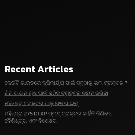
Recent Articles
କେଉଁଟି ଭାରତରେ କୃଷିକାର୍ଯ୍ୟ ପାଇଁ ସବୁଠାରୁ ଭଲ ଟ୍ରାକ୍ଟର ?
ଚିନା ବାଦାମ ଚାଷ ପାଇଁ ସଠିକ ଟ୍ରାକ୍ଟର ଚୟନ କରିବା
ମହିନ୍ଦ୍ରା ଟ୍ରାକ୍ଟର ଆଳୁ ଚାଷ ଗାଇଡ୍
ମହିନ୍ଦ୍ରା 275 DI XP ପ୍ଲସ୍ ଟ୍ରାକ୍ଟର କାହିଁକି କିଣିବେ,
ବୈଶିଷ୍ଟ୍ୟ ଏବଂ ବିଶେଷତା