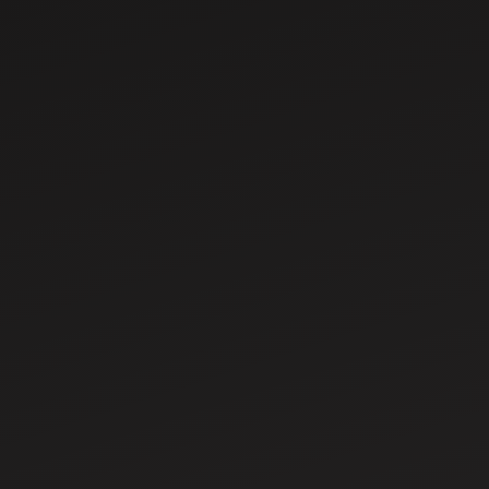
Oct 17, 2021
ମହିନ୍ଦ୍ରା 275 DI XP
ପ୍ଲସ୍ ଟ୍ରାକ୍ଟର କାହିଁକି
କିଣିବେ, ବୈଶିଷ୍ଟ୍ୟ
ଏବଂ ବିଶେଷତା
May 29, 2024
ଭାରତରେ ସର୍ବାଧିକ
ବିକ୍ରି ହେଉଥିବା 8ଟି
ସର୍ବଶ୍ରେଷ୍ଠ 30-35
HP ମହିନ୍ଦ୍ରା ଟ୍ରାକ୍ଟର