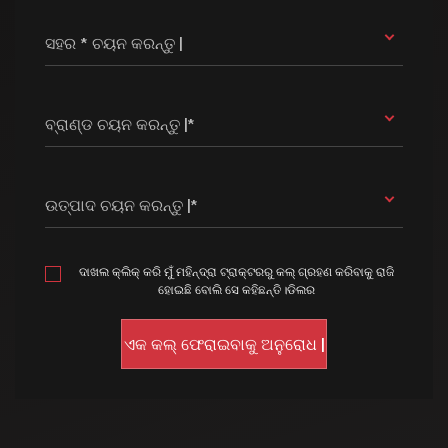
ସହର * ଚୟନ କରନ୍ତୁ |
ବ୍ରାଣ୍ଡ ଚୟନ କରନ୍ତୁ |*
ଉତ୍ପାଦ ଚୟନ କରନ୍ତୁ |*
ଦାଖଲ କ୍ଲିକ୍ କରି ମୁଁ ମହିନ୍ଦ୍ରା ଟ୍ରାକ୍ଟରରୁ କଲ୍ ଗ୍ରହଣ କରିବାକୁ ରାଜି
ହୋଇଛି ବୋଲି ସେ କହିଛନ୍ତି।ଡିଲର