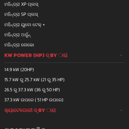
ମହିନ୍ଦ୍ରା XP ପ୍ଲସ୍
ମହିନ୍ଦ୍ରା SP ପ୍ଲସ୍
ମହିନ୍ଦ୍ରା ୟୁବୋ ଟେକ୍ +
ମହିନ୍ଦ୍ରା ଅର୍ଜୁନ୍
ମହିନ୍ଦ୍ରା ନୋଭୋ
KW POWER (HP) ଦ୍ BY ାରା
14.9 kW (20HP)
15.7 kW ରୁ 25.7 kW (21 ରୁ 35 HP)
26.5 ରୁ 37.3 kW (36 ରୁ 50 HP)
37.3 kW ଉପରେ ( 51 HP ଉପରେ)
କ୍ୟାଟେଗୋରୀ ଦ୍ BY ାରା