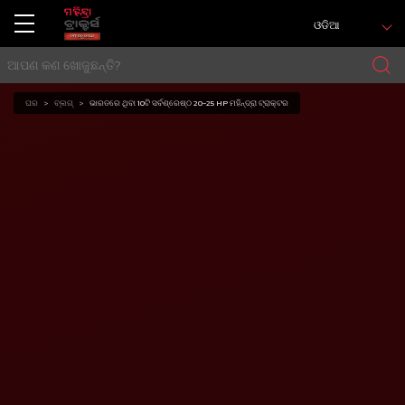
ଓଡିଆ
ଘର
ବ୍ଲଗ୍
ଭାରତରେ ଥିବା 10ଟି ସର୍ବଶ୍ରେଷ୍ଠ 20-25 HP ମହିନ୍ଦ୍ରା ଟ୍ରାକ୍ଟର