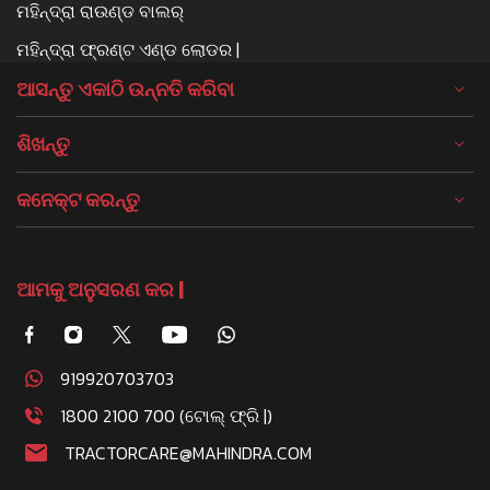
ମହିନ୍ଦ୍ରା ରାଉଣ୍ଡ ବାଲର୍
ମହିନ୍ଦ୍ରା ଫ୍ରଣ୍ଟ ଏଣ୍ଡ ଲୋଡର |
ଆସନ୍ତୁ ଏକାଠି ଉନ୍ନତି କରିବା
ଶିଖନ୍ତୁ
କନେକ୍ଟ କରନ୍ତୁ
ଆମକୁ ଅନୁସରଣ କର |
919920703703
1800 2100 700 (ଟୋଲ୍ ଫ୍ରି |)
TRACTORCARE@MAHINDRA.COM