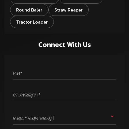
Round Baler
Straw Reaper
Tractor Loader
Connect With Us
ନାମ*
ମୋବାଇଲ୍ନଂ।*
ରାଜ୍ୟ * ଚୟନ କରନ୍ତୁ |