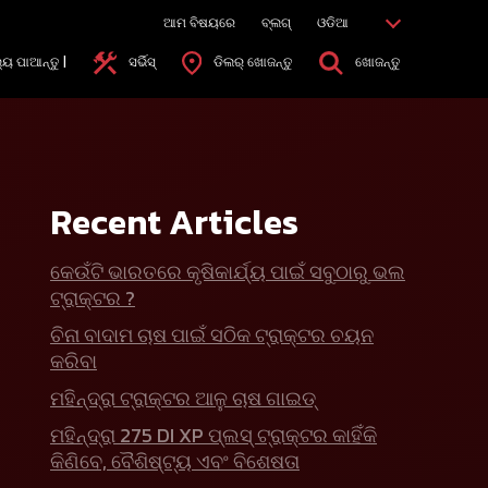
ଆମ ବିଷୟରେ
ବ୍ଲଗ୍
ଓଡିଆ
୍ୟ ପାଆନ୍ତୁ |
ସର୍ଭିସ୍
ଡିଲର୍ ଖୋଜନ୍ତୁ
ଖୋଜନ୍ତୁ
Recent Articles
କେଉଁଟି ଭାରତରେ କୃଷିକାର୍ଯ୍ୟ ପାଇଁ ସବୁଠାରୁ ଭଲ
ଟ୍ରାକ୍ଟର ?
ଚିନା ବାଦାମ ଚାଷ ପାଇଁ ସଠିକ ଟ୍ରାକ୍ଟର ଚୟନ
କରିବା
ମହିନ୍ଦ୍ରା ଟ୍ରାକ୍ଟର ଆଳୁ ଚାଷ ଗାଇଡ୍
ମହିନ୍ଦ୍ରା 275 DI XP ପ୍ଲସ୍ ଟ୍ରାକ୍ଟର କାହିଁକି
କିଣିବେ, ବୈଶିଷ୍ଟ୍ୟ ଏବଂ ବିଶେଷତା