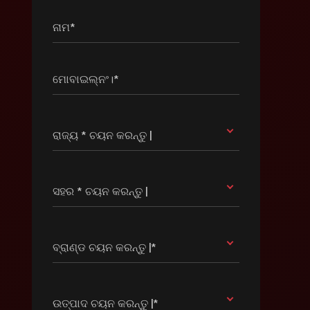
ନାମ*
ମୋବାଇଲ୍ନଂ।*
ରାଜ୍ୟ * ଚୟନ କରନ୍ତୁ |
ସହର * ଚୟନ କରନ୍ତୁ |
ବ୍ରାଣ୍ଡ ଚୟନ କରନ୍ତୁ |*
ଉତ୍ପାଦ ଚୟନ କରନ୍ତୁ |*