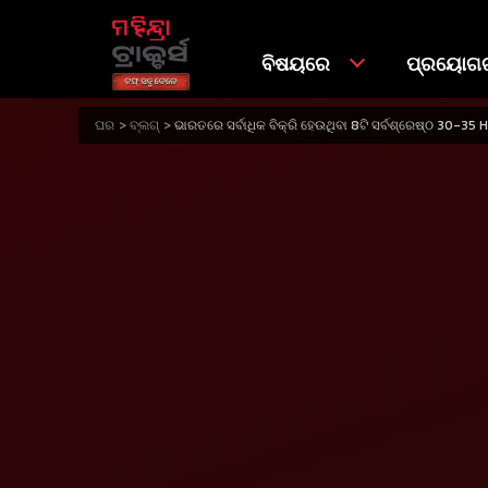
ବିଷୟରେ
ପ୍ରୟୋଗଗ
ଘର
ବ୍ଲଗ୍
ଭାରତରେ ସର୍ବାଧିକ ବିକ୍ରି ହେଉଥିବା 8ଟି ସର୍ବଶ୍ରେଷ୍ଠ 30-35 HP