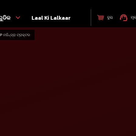
ୁଡିକ
Laal Ki Lalkaar
ବୁୟ
ମୂଲ
 ମହିନ୍ଦ୍ରା ଟ୍ରାକ୍ଟର