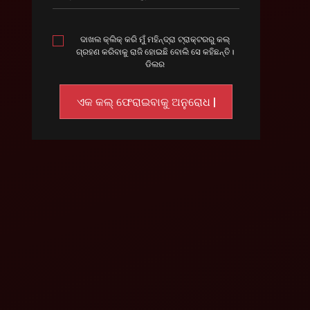
ଦାଖଲ କ୍ଲିକ୍ କରି ମୁଁ ମହିନ୍ଦ୍ରା ଟ୍ରାକ୍ଟରରୁ କଲ୍
ଗ୍ରହଣ କରିବାକୁ ରାଜି ହୋଇଛି ବୋଲି ସେ କହିଛନ୍ତି।
ଡିଲର