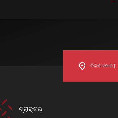
ଡିଲର ଖୋଜ |
ଟ୍ରାକ୍ଟର୍