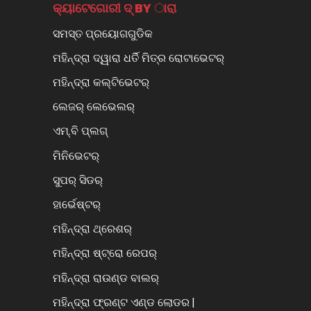
କ୍ୟାଟେଗୋରୀ ଦ୍ BY ାରା
ସମସ୍ତ ପ୍ରୟୋଗଗୁଡିକ
ମହିନ୍ଦ୍ରା ଦ୍ୱାରା ଧର୍ତି ମିତ୍ର ରୋଟାଭେଟର୍
ମହିନ୍ଦ୍ରା କଲ୍ଟିଭେଟର୍
ଲେଜର୍ ଲେଭେଲର୍
ଏମ୍.ବି ପ୍ଲଗ୍
ମିନିଭେଟର୍
ସୁପର୍ ସିଡର୍
ହାର୍ଭେଷ୍ଟର୍
ମହିନ୍ଦ୍ରା ଥ୍ରେଶର୍
ମହିନ୍ଦ୍ରା ଷ୍ଟ୍ରୋ ରେପର୍
ମହିନ୍ଦ୍ରା ରାଉଣ୍ଡ ବାଲର୍
ମହିନ୍ଦ୍ରା ଫ୍ରଣ୍ଟ ଏଣ୍ଡ ଲୋଡର |