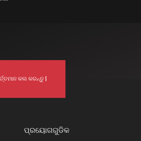
୍ତ୍ତମାନ କଲ କରନ୍ତୁ |
ପ୍ରୟୋଗଗୁଡିକ