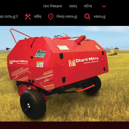
ଆମ ବିଷୟରେ
ବ୍ଲଗ୍
ଓଡିଆ
୍ୟ ପାଆନ୍ତୁ |
ସର୍ଭିସ୍
ଡିଲର୍ ଖୋଜନ୍ତୁ
ଖୋଜନ୍ତୁ