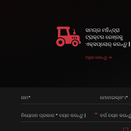
ସମଗ୍ର ମହିନ୍ଦ୍ରା
ଟ୍ରାକ୍ଟର ରେଞ୍ଜକୁ
ଏକ୍ସପ୍ଲୋର୍ କରନ୍ତୁ |
ଅଧିକ ଜାଣନ୍ତୁ
ନାମ*
ମୋବାଇଲ୍ନଂ।*
ନିୟୋଜନ ପ୍ରକାର * ଚୟନ କରନ୍ତୁ |
ବର୍ଗ ଚୟନ କରନ୍ତ