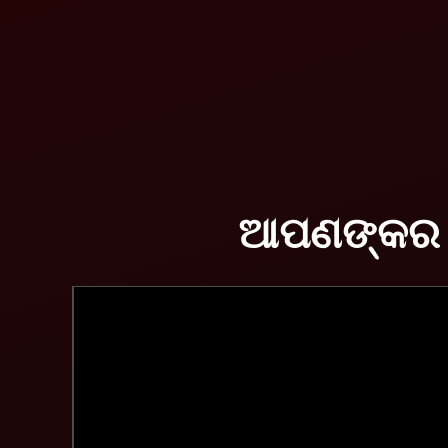
ମହିନ୍ଦ୍ରାଙ୍କ ଦ୍ୱାରା ଧର୍ମ ମିତ୍ର
ରାଉଣ୍ଡ ବାଲର୍ |
ବିବରଣୀ ଦେଖନ୍ତୁ |
ଆପଣଙ୍କର ଟ୍