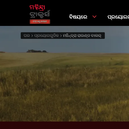
ବିଷୟରେ
ପ୍ରୟୋଗଗ
ଘର
ପ୍ରୟୋଗଗୁଡିକ
ମହିନ୍ଦ୍ରା ରାଉଣ୍ଡ ବାଲର୍