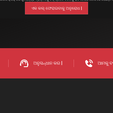
ଅନୁସନ୍ଧାନ କର |
ଆମକୁ ବର