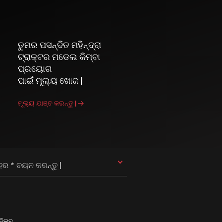
ତୁମର ପସନ୍ଦିତ ମହିନ୍ଦ୍ରା
ଟ୍ରାକ୍ଟର ମଡେଲ କିମ୍ବା
ପ୍ରୟୋଗ
ପାଇଁ ମୂଲ୍ୟ ଖୋଜ |
ମୂଲ୍ୟ ଯାଞ୍ଚ କରନ୍ତୁ |
ହର * ଚୟନ କରନ୍ତୁ |
।ଡିଲର