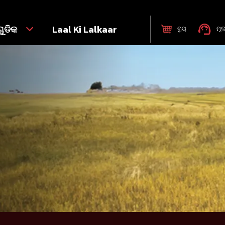
ୁଡିକ
Laal Ki Lalkaar
ବୁୟ
ମୂଲ