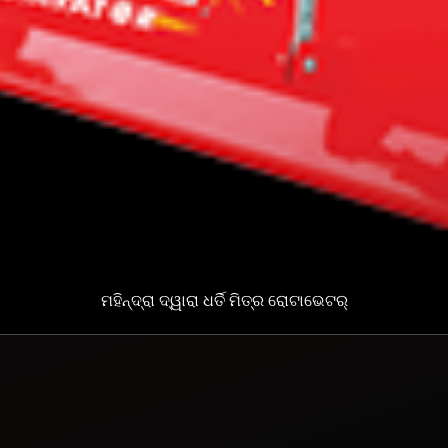
ମହିନ୍ଦ୍ରା ଦ୍ୱାରା ଧର୍ତି ମିତ୍ର ରୋଟାଭେଟର୍