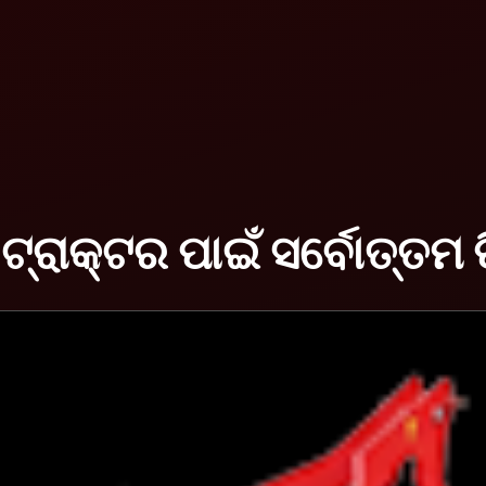
ରାକ୍ଟର ପାଇଁ ସର୍ବୋତ୍ତମ ଫ