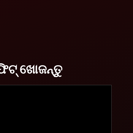
ିଟ୍ ଖୋଜନ୍ତୁ