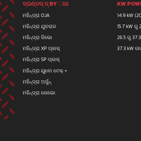
ବ୍ରାଣ୍ଡସ୍ ଦ୍ BY ାରା
KW POWE
ମହିନ୍ଦ୍ରା OJA
14.9 kW (2
ମହିନ୍ଦ୍ରା ଯୁବରାଜ
15.7 kW ରୁ 
ମହିନ୍ଦ୍ରା ଜିଭୋ
26.5 ରୁ 37.
ମହିନ୍ଦ୍ରା XP ପ୍ଲସ୍
37.3 kW ଉ
ମହିନ୍ଦ୍ରା SP ପ୍ଲସ୍
ମହିନ୍ଦ୍ରା ୟୁବୋ ଟେକ୍ +
ମହିନ୍ଦ୍ରା ଅର୍ଜୁନ୍
ମହିନ୍ଦ୍ରା ନୋଭୋ