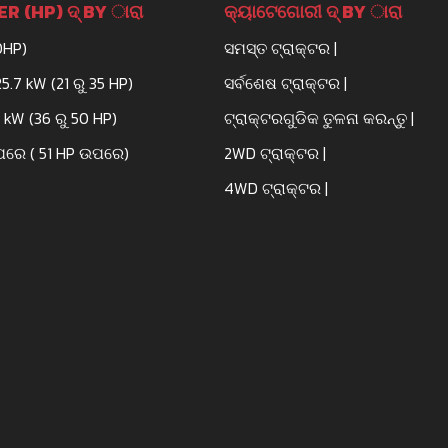
R (HP) ଦ୍ BY ାରା
କ୍ୟାଟେଗୋରୀ ଦ୍ BY ାରା
0HP)
ସମସ୍ତ ଟ୍ରାକ୍ଟର |
25.7 kW (21 ରୁ 35 HP)
ସର୍ବଶେଷ ଟ୍ରାକ୍ଟର |
3 kW (36 ରୁ 50 HP)
ଟ୍ରାକ୍ଟରଗୁଡିକ ତୁଳନା କରନ୍ତୁ |
ପରେ ( 51 HP ଉପରେ)
2WD ଟ୍ରାକ୍ଟର |
4WD ଟ୍ରାକ୍ଟର |