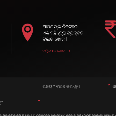
ଆପଣଙ୍କ ନିକଟରେ
ଏକ ମହିନ୍ଦ୍ରା ଟ୍ରାକ୍ଟର
ଡିଲର ଖୋଜ |
ବର୍ତ୍ତମାନ ଖୋଜ |
ରାଜ୍ୟ * ଚୟନ କରନ୍ତୁ |
ସ
ୁ*
ଦାଖଲ କ୍ଲିକ୍ କରି ମୁଁ ମହିନ୍ଦ୍ରା ଟ୍ରାକ୍ଟରରୁ କଲ୍ ଗ୍ରହଣ କରିବାକୁ ରାଜି ହୋଇଛି ବୋଲି ସେ କହିଛନ୍ତି