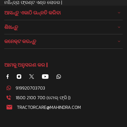
ମହିନ୍ଦ୍ରା ଫ୍ରଣ୍ଟ ଏଣ୍ଡ ଲୋଡର |
ଆସନ୍ତୁ ଏକାଠି ଉନ୍ନତି କରିବା
ଶିଖନ୍ତୁ
କନେକ୍ଟ କରନ୍ତୁ
ଆମକୁ ଅନୁସରଣ କର |
919920703703
1800 2100 700 (ଟୋଲ୍ ଫ୍ରି |)
TRACTORCARE@MAHINDRA.COM