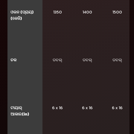
ଓଜନ (ପ୍ରାୟ)
1350
1400
1500
(କେଜି)
ଚକ
ଡବଲ୍
ଡବଲ୍
ଡବଲ୍
ଟାୟାର୍
6 x 16
6 x 16
6 x 16
ଆକାର(in)