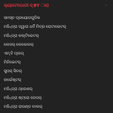
କ୍ୟାଟେଗୋରୀ ଦ୍ BY ାରା
ସମସ୍ତ ପ୍ରୟୋଗଗୁଡିକ
ମହିନ୍ଦ୍ରା ଦ୍ୱାରା ଧର୍ତି ମିତ୍ର ରୋଟାଭେଟର୍
ମହିନ୍ଦ୍ରା କଲ୍ଟିଭେଟର୍
ଲେଜର୍ ଲେଭେଲର୍
ଏମ୍.ବି ପ୍ଲଗ୍
ମିନିଭେଟର୍
ସୁପର୍ ସିଡର୍
ହାର୍ଭେଷ୍ଟର୍
ମହିନ୍ଦ୍ରା ଥ୍ରେଶର୍
ମହିନ୍ଦ୍ରା ଷ୍ଟ୍ରୋ ରେପର୍
ମହିନ୍ଦ୍ରା ରାଉଣ୍ଡ ବାଲର୍