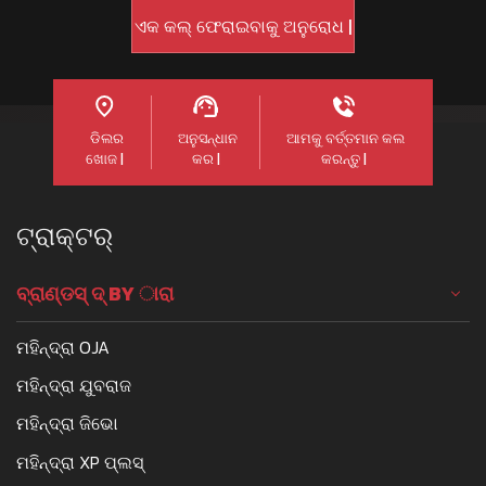
ଡିଲର
ଅନୁସନ୍ଧାନ
ଆମକୁ ବର୍ତ୍ତମାନ କଲ
ଖୋଜ |
କର |
କରନ୍ତୁ |
ଟ୍ରାକ୍ଟର୍
ବ୍ରାଣ୍ଡସ୍ ଦ୍ BY ାରା
ମହିନ୍ଦ୍ରା OJA
ମହିନ୍ଦ୍ରା ଯୁବରାଜ
ମହିନ୍ଦ୍ରା ଜିଭୋ
ମହିନ୍ଦ୍ରା XP ପ୍ଲସ୍