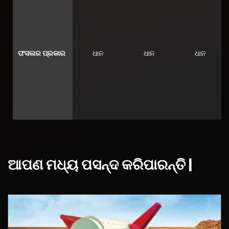
ଫସଲର ପ୍ରକାର
ଧାନ
ଧାନ
ଧାନ
ଆପଣ ମଧ୍ୟ ପସନ୍ଦ କରିପାରନ୍ତି |