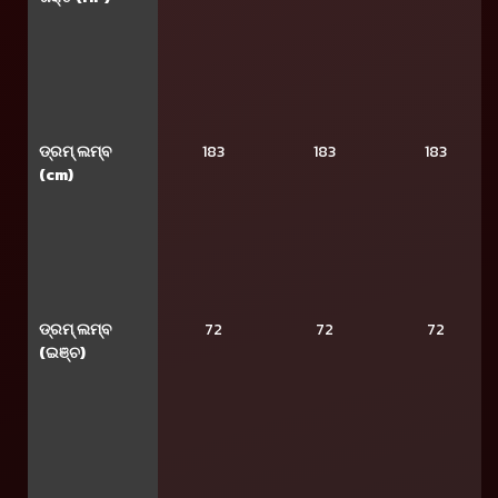
ଡ୍ରମ୍ ଲମ୍ବ
183
183
183
(cm)
ଡ୍ରମ୍ ଲମ୍ବ
72
72
72
(ଇଞ୍ଚ)