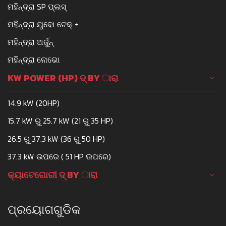
ମହିନ୍ଦ୍ରା SP ପ୍ଲସ୍
ମହିନ୍ଦ୍ରା ୟୁବୋ ଟେକ୍ +
ମହିନ୍ଦ୍ରା ଅର୍ଜୁନ୍
ମହିନ୍ଦ୍ରା ନୋଭୋ
KW POWER (HP) ଦ୍ BY ାରା
14.9 kW (20HP)
15.7 kW ରୁ 25.7 kW (21 ରୁ 35 HP)
26.5 ରୁ 37.3 kW (36 ରୁ 50 HP)
37.3 kW ଉପରେ ( 51 HP ଉପରେ)
କ୍ୟାଟେଗୋରୀ ଦ୍ BY ାରା
ପ୍ରୟୋଗଗୁଡିକ