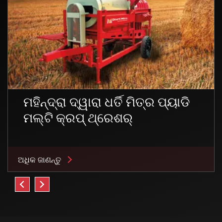
ମହିନ୍ଦ୍ରା ଦ୍ୱାରା ଧର୍ତି ମିତ୍ର ପ୍ୟାଡି
ମଲ୍ଟି କ୍ରପ୍ ଥ୍ରେଶର୍
ଅଧିକ ଜାଣନ୍ତୁ