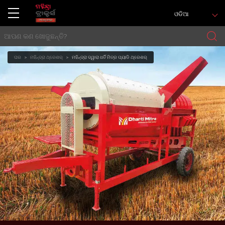
ଓଡିଆ
ଘର
ମହିନ୍ଦ୍ରା ଥ୍ରେଶର୍
ମହିନ୍ଦ୍ରା ଦ୍ୱାରା ଧର୍ତି ମିତ୍ର ପ୍ୟାଡି ଥ୍ରେଶର୍