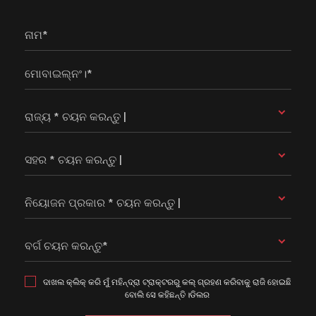
ନାମ*
ମୋବାଇଲ୍ନଂ।*
ରାଜ୍ୟ * ଚୟନ କରନ୍ତୁ |
ସହର * ଚୟନ କରନ୍ତୁ |
ନିୟୋଜନ ପ୍ରକାର * ଚୟନ କରନ୍ତୁ |
ବର୍ଗ ଚୟନ କରନ୍ତୁ*
ଦାଖଲ କ୍ଲିକ୍ କରି ମୁଁ ମହିନ୍ଦ୍ରା ଟ୍ରାକ୍ଟରରୁ କଲ୍ ଗ୍ରହଣ କରିବାକୁ ରାଜି ହୋଇଛି
ବୋଲି ସେ କହିଛନ୍ତି।ଡିଲର