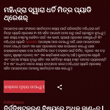
ମହିନ୍ଦ୍ରା ଦ୍ୱାରା ଧର୍ତି ମିତ୍ର ପ୍ୟାଡି
ଥ୍ରେଶର୍
ଆପଣଙ୍କ ଧାନ ଫସଲର ସର୍ବୋତ୍ତମ ଶସ୍ୟ ପାଇଁ ପରିକଳ୍ପିତ ମହିନ୍ଦ୍ରା ଧର୍ମ
ମିତ୍ର ପ୍ୟାଡି ଥ୍ରେଶର P-55 ସହିତ ଆଗାମୀ ଅମଳ ଋତୁ ପାଇଁ ପ୍ରସ୍ତୁତ ହୁଅନ୍ତୁ |
ଧାନ ଶସ୍ୟ ନଷ୍ଟକୁ ରୋକିବା ପାଇଁ ଏକ ଭାରୀ, ସ୍ଥାୟୀ ଥ୍ରେଶର ଖୋଜୁଛନ୍ତି କି?
ମହିନ୍ଦ୍ରା ପ୍ୟାଡି
ଥ୍ରେଶର
ଅପେକ୍ଷା ଆଉ ଦେଖନ୍ତୁ ନାହିଁ, ଯାହା ଆପଣଙ୍କର
ଚରମ ପସନ୍ଦ ଅଟେ! ଏକ ଧାନ ଥ୍ରେଶରର ଲାଭ ଉପଭୋଗ କରନ୍ତୁ ଯାହା
ରକ୍ଷଣାବେକ୍ଷଣ ତଥା ଅର୍ଥନୈତିକ ଅଟେ | ଦକ୍ଷତା ପାଇଁ ନିର୍ମିତ, ଏଥିରେ ଏକ ବଡ଼
ଡ୍ରମ୍, ସୂକ୍ଷ୍ମ ବ୍ଲେଡ୍ ଏବଂ ଏକ ଶକ୍ତିଶାଳୀ ରୋଟର୍ ଅଛି | ଗୁଣାତ୍ମକ ଚାଲୁଣି
ଏବଂ ପଙ୍ଖା ସଂଖ୍ୟା ବୃଦ୍ଧି ସହିତ ଏହା ସର୍ବନିମ୍ନ ଶସ୍ୟ ନଷ୍ଟ ହେବାର ଗ୍ୟାରେଣ୍ଟି
ଦିଏ ଏବଂ ଉନ୍ନତ ମାନର ଶସ୍ୟ ଉତ୍ପାଦନ କରେ | ମହିନ୍ଦ୍ରା ପ୍ୟାଡି ଥ୍ରେଶର୍
ସହିତ ଆପଣଙ୍କର ଅମଳରୁ ସର୍ବୋତ୍ତମ ଲାଭ କରନ୍ତୁ |
ରାସ୍ତାରେ ମୂଲ୍ୟ ପାଆନ୍ତୁ |
ନିର୍ଦ୍ଦିଷ୍ଟକରଣ
ନିର୍ଦ୍ଦିଷ୍ଟକରଣ ବିଷୟରେ ଅଧିକ ଜାଣନ୍ତୁ |