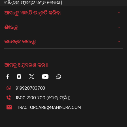
ମହିନ୍ଦ୍ରା ଫ୍ରଣ୍ଟ ଏଣ୍ଡ ଲୋଡର |
ଆସନ୍ତୁ ଏକାଠି ଉନ୍ନତି କରିବା
ଶିଖନ୍ତୁ
କନେକ୍ଟ କରନ୍ତୁ
ଆମକୁ ଅନୁସରଣ କର |
919920703703
1800 2100 700 (ଟୋଲ୍ ଫ୍ରି |)
TRACTORCARE@MAHINDRA.COM