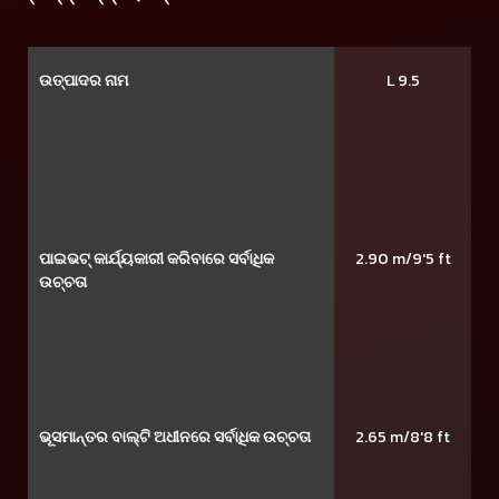
ଉତ୍ପାଦର ନାମ
L 9.5
ପାଇଭଟ୍ କାର୍ଯ୍ୟକାରୀ କରିବାରେ ସର୍ବାଧିକ
2.90 m/9'5 ft
ଉଚ୍ଚତା
ଭୂସମାନ୍ତର ବାଲ୍ଟି ଅଧୀନରେ ସର୍ବାଧିକ ଉଚ୍ଚତା
2.65 m/8'8 ft