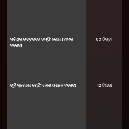
ସର୍ବାଧିକ ଉଚ୍ଚତାରେ ଡମ୍ପିଂ କୋଣ (ମାନକ
60 ଡିଗ୍ରୀ
ବକେଟ୍)
ଭୂମି ସ୍ତରରେ ଡମ୍ପିଂ କୋଣ (ମାନକ ବକେଟ୍)
42 ଡିଗ୍ରୀ