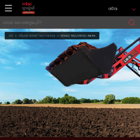
ଓଡିଆ
ଘର
ମହିନ୍ଦ୍ରା ଫ୍ରଣ୍ଟ ଏଣ୍ଡ ଲୋଡର |
ଫ୍ରଣ୍ଟ୍ ଏଣ୍ଡ୍ ଲୋଡର୍ - 9.5 FX