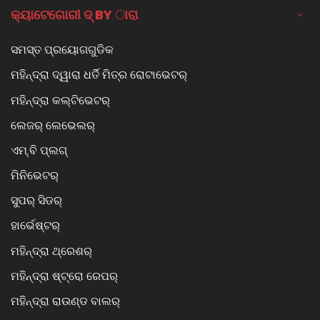
କ୍ୟାଟେଗୋରୀ ଦ୍ BY ାରା
ସମସ୍ତ ପ୍ରୟୋଗଗୁଡିକ
ମହିନ୍ଦ୍ରା ଦ୍ୱାରା ଧର୍ତି ମିତ୍ର ରୋଟାଭେଟର୍
ମହିନ୍ଦ୍ରା କଲ୍ଟିଭେଟର୍
ଲେଜର୍ ଲେଭେଲର୍
ଏମ୍.ବି ପ୍ଲଗ୍
ମିନିଭେଟର୍
ସୁପର୍ ସିଡର୍
ହାର୍ଭେଷ୍ଟର୍
ମହିନ୍ଦ୍ରା ଥ୍ରେଶର୍
ମହିନ୍ଦ୍ରା ଷ୍ଟ୍ରୋ ରେପର୍
ମହିନ୍ଦ୍ରା ରାଉଣ୍ଡ ବାଲର୍