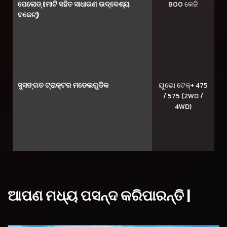
ପେଲୋଡ୍ (ମାଟି ସହିତ ସାଧାରଣ ଉଦ୍ଦେଶ୍ୟ
800 କେଜି
ବକେଟ୍)
ସୁସଙ୍ଗତ ଟ୍ରାକ୍ଟର ମଡେଲଗୁଡିକ
ୟୁଭୋ ଟେକ୍+ 475
/ 575 (2WD /
4WD)
ଆପଣ ମଧ୍ୟ ପସନ୍ଦ କରିପାରନ୍ତି |