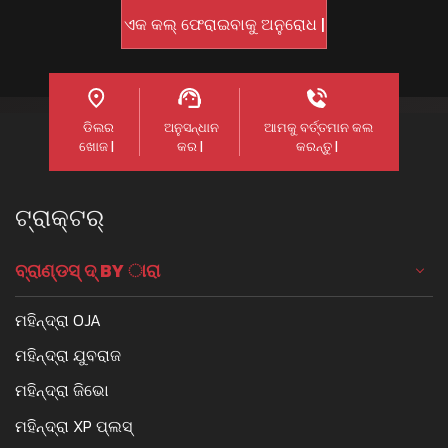
ଡିଲର
ଅନୁସନ୍ଧାନ
ଆମକୁ ବର୍ତ୍ତମାନ କଲ
ଖୋଜ |
କର |
କରନ୍ତୁ |
ଟ୍ରାକ୍ଟର୍
ବ୍ରାଣ୍ଡସ୍ ଦ୍ BY ାରା
ମହିନ୍ଦ୍ରା OJA
ମହିନ୍ଦ୍ରା ଯୁବରାଜ
ମହିନ୍ଦ୍ରା ଜିଭୋ
ମହିନ୍ଦ୍ରା XP ପ୍ଲସ୍