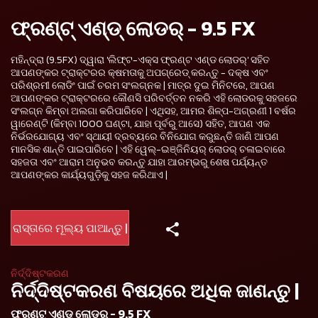
ଫ୍ରଣ୍ଟ୍ ଏଣ୍ଡ୍ ଲୋଡର୍ - 9.5 FX
ମହିନ୍ଦ୍ରା (9.5FX) ଦ୍ୱାରା 'ଲିଫ୍ଟ-ଏକ୍ସ ଫ୍ରଣ୍ଟ ଏଣ୍ଡ ଲୋଡର୍' ସହିତ
ଆପଣଙ୍କର ଟ୍ରାକ୍ଟରର କ୍ଷମତାକୁ ଅପଗ୍ରେଡ୍ କରନ୍ତୁ - ଦକ୍ଷ ଏବଂ
ପରିଶ୍ରମୀ ଲୋଡିଂ ପାଇଁ ଚରମ ସଂଲଗ୍ନକ | ମାତ୍ର ଦୁଇ ମିନିଟରେ, ଆପଣ
ଆପଣଙ୍କର ଟ୍ରାକ୍ଟରରେ କୌଣସି ପରିବର୍ତ୍ତନ ନକରି ଏହି ଲୋଡରକୁ ସହଜରେ
ସଂଲଗ୍ନ କିମ୍ବା ଅଲଗା କରିପାରିବେ | ଏଥିସହ, ଆମର ଶିଳ୍ପ-ଅଗ୍ରଣୀ 1 ବର୍ଷର
ୱାରେଣ୍ଟି (କିମ୍ବା 1000 ଘଣ୍ଟା, ଯାହା ପୂର୍ବରୁ ଆସେ) ସହିତ, ଆପଣ ଏକ
ନିର୍ଭରଯୋଗ୍ୟ ଏବଂ ସ୍ଥାୟୀ ଦ୍ରବ୍ୟରେ ବିନିଯୋଗ କରୁଛନ୍ତି ଜାଣି ଆପଣ
ମାନସିକ ଶାନ୍ତି ପାଇପାରିବେ | ଏହି ୱେଲ୍-ଇଞ୍ଜିନିୟର୍ ଲୋଡର୍ ଚଳାଇବାରେ
ସହଜତା ଏବଂ ଆରାମ ଅନୁଭବ କରନ୍ତୁ ଯାହା ଆରମ୍ଭରୁ ଶେଷ ପର୍ଯ୍ୟନ୍ତ
ଆପଣଙ୍କର କାର୍ଯ୍ୟଗୁଡ଼ିକୁ ସହଜ କରିଥାଏ |
ରାସ୍ତାରେ ମୂଲ୍ୟ ପାଆନ୍ତୁ |
ନିର୍ଦ୍ଦିଷ୍ଟକରଣ
ନିର୍ଦ୍ଦିଷ୍ଟକରଣ ବିଷୟରେ ଅଧିକ ଜାଣନ୍ତୁ |
ଫ୍ରଣ୍ଟ୍ ଏଣ୍ଡ୍ ଲୋଡର୍ - 9.5 FX