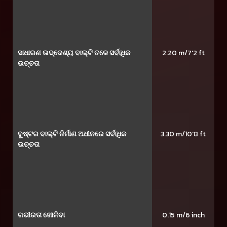
ସାଧାରଣ ଉଦ୍ଦେଶ୍ୟ ବାଲ୍ଟି ତଳେ ସର୍ବାଧିକ
2.20 m/7'2 ft
ଉଚ୍ଚତା
ବୁଷ୍ଟର ବାଲ୍ଟି ନିର୍ମାଣ ଅଧୀନରେ ସର୍ବାଧିକ
3.30 m/10'8 ft
ଉଚ୍ଚତା
ଗଭୀରତା ଖୋଳିବା
0.15 m/6 inch