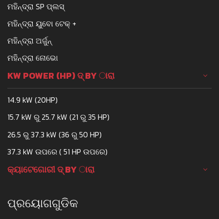
ମହିନ୍ଦ୍ରା SP ପ୍ଲସ୍
ମହିନ୍ଦ୍ରା ୟୁବୋ ଟେକ୍ +
ମହିନ୍ଦ୍ରା ଅର୍ଜୁନ୍
ମହିନ୍ଦ୍ରା ନୋଭୋ
KW POWER (HP) ଦ୍ BY ାରା
14.9 kW (20HP)
15.7 kW ରୁ 25.7 kW (21 ରୁ 35 HP)
26.5 ରୁ 37.3 kW (36 ରୁ 50 HP)
37.3 kW ଉପରେ ( 51 HP ଉପରେ)
କ୍ୟାଟେଗୋରୀ ଦ୍ BY ାରା
ପ୍ରୟୋଗଗୁଡିକ