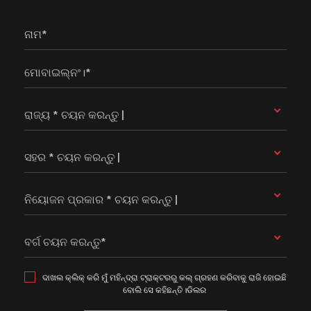
ନାମ*
ମୋବାଇଲ୍ନଂ।*
ରାଜ୍ୟ * ଚୟନ କରନ୍ତୁ |
ସହର * ଚୟନ କରନ୍ତୁ |
ନିୟୋଜନ ପ୍ରକାର * ଚୟନ କରନ୍ତୁ |
ବର୍ଗ ଚୟନ କରନ୍ତୁ*
ଦାଖଲ କ୍ଲିକ୍ କରି ମୁଁ ମହିନ୍ଦ୍ରା ଟ୍ରାକ୍ଟରରୁ କଲ୍ ଗ୍ରହଣ କରିବାକୁ ରାଜି ହୋଇଛି
ବୋଲି ସେ କହିଛନ୍ତି।ଡିଲର