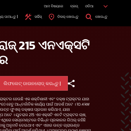
ଆମ ବିଷୟରେ
ବ୍ଲଗ୍
ଓଡିଆ
୍ୟ ପାଆନ୍ତୁ |
ସର୍ଭିସ୍
ଡିଲର୍ ଖୋଜନ୍ତୁ
ଖୋଜନ୍ତୁ
ଭରାଜ୍ 215 ଏନଏକ୍ସଟି
ଟର
ଲିଫଲେଟ୍ ଡାଉନଲୋଡ୍ କରନ୍ତୁ |
ଟ୍ରାକ୍ଟର ହେଉଛି ଏକ ଶକ୍ତିଶାଳୀ ଏବଂ ଦକ୍ଷ ଟ୍ରାକ୍ଟର ଯାହା
ିଟର) ହେତୁ ଆନ୍ତର୍ଜାତିକ କାର୍ଯ୍ୟ ପାଇଁ ଆଦର୍ଶ ଅଟେ । 10.4 kW
ର ଉଚ୍ଚ ଫୁଏଲ୍ ଦକ୍ଷତା ପ୍ରଦାନ କରିଥାଏ, ଯାହା
 ଅଟେ । ୟୁବରାଜ 215 ଏନଏକ୍ସଟି ଏନଟି ଟ୍ରାକ୍ଟର ଚାଷ,
ଏଥିରେ ସେଗ୍ମେଣ୍ଟରେ ବିଭିନ୍ନ ପ୍ରକାରର ଗିଅର୍ ରହିଛି
କରିବାକୁ ଅନୁମତି ଦେଇଥାଏ ଏବଂ ଏହାର ଉଚ୍ଚ ଗ୍ରାଉଣ୍ଡ
 କରିବା ପାଇଁ ଆଦର୍ଶ କରିଥାଏ । ଟ୍ରାକ୍ଟରର ଉଠାଣ କ୍ଷମତା