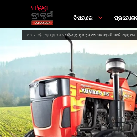
ବିଷୟରେ
ପ୍ରୟୋଗଗ
ଘର
ମହିନ୍ଦ୍ରା ଯୁବରାଜ
ମହିନ୍ଦ୍ରା ୟୁଭରାଜ୍ 215 ଏନଏକ୍ସଟି ଏନଟି ଟ୍ରାକ୍ଟର