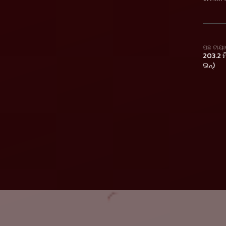
ପଛ ଟାୟା
203.2 ମି
ଇନ୍)