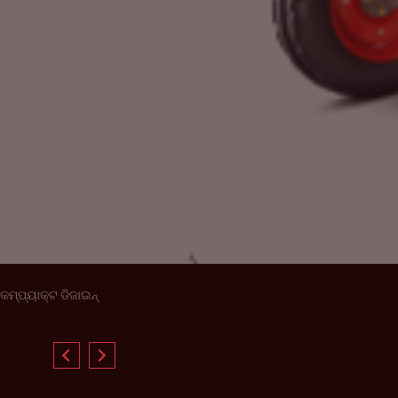
କମ୍ପ୍ୟାକ୍ଟ ଡିଜାଇନ୍