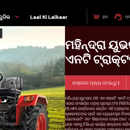
ୁଡିକ
Laal Ki Lalkaar
ବୁୟ
ମୂଲ
ମହିନ୍ଦ୍ରା ୟୁ
ଏନଟି ଟ୍ରାକ୍
ରାସ୍ତାରେ ମୂଲ୍ୟ ପାଆନ୍ତୁ |
ମହିନ୍ଦ୍ରା ୟୁବରାଜ 215 ଏନଏକ୍ସଟି ଏନଟି 
ଏହାର ସଂକୀର୍ଣ୍ଣ ଟ୍ରାକ୍ ପ୍ରସ୍ଥ (711 ମିଲିମ
(15 HP) ଇଞ୍ଜିନରେ ସଜ୍ଜିତ ଏହି ଟ୍ରାକ୍ଟ
କୃଷକମାନଙ୍କ ପାଇଁ ଏକ ବ୍ୟୟବହୁଳ ବିକଳ୍ପ
ରୋଟାଭେଟିଂ ଏବଂ ସିଞ୍ଚନରେ ଦକ୍ଷ ଅଟେ । 
ଯାହା ଏହାକୁ ବିଭିନ୍ନ କାର୍ଯ୍ୟ ସମ୍ପାଦନ 
କ୍ଲିୟରାନ୍ସ ଏହାକୁ ଅସମାନ ଅଞ୍ଚଳରେ କାମ