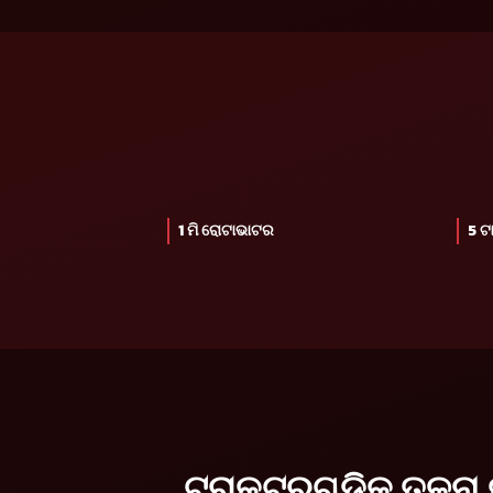
1 ମି ରୋଟାଭାଟର
5 ଟ
ଟ୍ରାକ୍ଟରଗୁଡିକ ତୁଳନା 