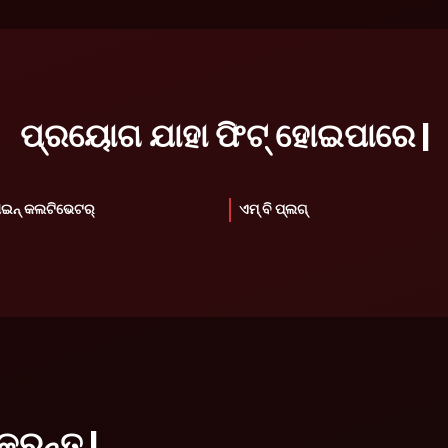
ପ୍ରୟୋଗ ଯାହା ଫିଟ୍ ହୋଇପାରେ |
ାଇନ୍ କଲଟିଭେଟର୍
ଏମ୍ ବି ପ୍ଲଗ୍
କରନ୍ତୁ |