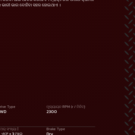
ରେ ଭାରୀ ଭାର ବୋହିବା ସହଜ ହୋଇଥାଏ ।
rive Type
ମୂଲ୍ୟାୟନ RPM (r / ମିନିଟ୍)
2WD
2300
ିଅର୍ ସଂଖ୍ୟା |
Brake Type
 ଏଫ୍ + 3 ଆର୍
Dry