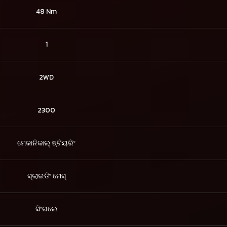
48 Nm
1
2WD
2300
ମେକାନିକାଲ୍ ଷ୍ଟିୟରିଂ
ସ୍ଲାଇଡିଂ ମେସ୍
ସିଂଗଲେ