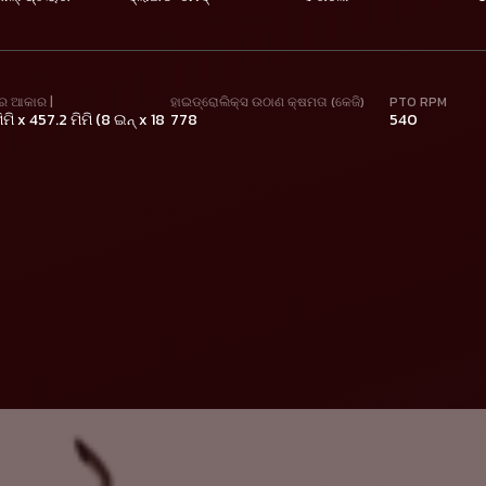
ର ଆକାର |
ହାଇଡ୍ରୋଲିକ୍ସ ଉଠାଣ କ୍ଷମତା (କେଜି)
PTO RPM
ମି x 457.2 ମିମି (8 ଇନ୍ x 18
778
540