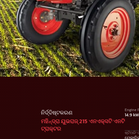
Engine 
ନିର୍ଦ୍ଦିଷ୍ଟକରଣ
14.9 k
ମହିନ୍ଦ୍ରା ୟୁଭରାଜ୍ 215 ଏନଏକ୍ସଟି ଏନଟି
ଟ୍ରାକ୍ଟର
ଷ୍ଟିଅରିଂ 
ମେକାନିକ