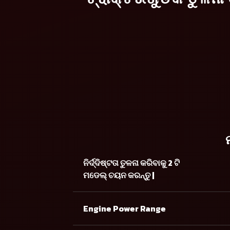
ନିର୍ଦ୍ଦିଷ୍ଟତା ତୁଳନା କରିବାକୁ 2 ଟି
ମଡେଲ୍ ଚୟନ କରନ୍ତୁ |
Engine Power Range