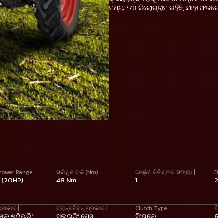
ମଧ୍ୟ 778 କିଲୋଗ୍ରାମ ରହିଛି, ଯାହା ଫଳ
Power Range
ସର୍ବାଧିକ ଟର୍କ (Nm)
ଇଞ୍ଜିନ ସିଲିଣ୍ଡର ସଂଖ୍ୟା |
D
W (20HP)
48 Nm
1
ପ୍ରକାର |
ଟ୍ରାନ୍ସମିସନ୍ ପ୍ରକାର |
Clutch Type
ଗ
ାଲ୍ ଷ୍ଟିୟରିଂ
ସ୍ଲାଇଡିଂ ମେସ୍
ସିଂଗଲେ
6