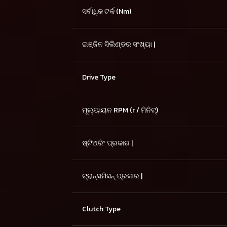
ସର୍ବାଧିକ ଟର୍କ (Nm)
ଇଞ୍ଜିନ ସିଲିଣ୍ଡର ସଂଖ୍ୟା |
Drive Type
ମୂଲ୍ୟାୟନ RPM (r / ମିନିଟ୍)
ଷ୍ଟିଅରିଂ ପ୍ରକାର |
ଟ୍ରାନ୍ସମିସନ୍ ପ୍ରକାର |
Clutch Type