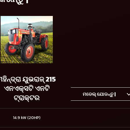
ମହିନ୍ଦ୍ରା ୟୁଭରାଜ୍ 215
ଏନଏକ୍ସଟି ଏନଟି
ମଡେଲ୍ ଯୋଡନ୍ତୁ |
ଟ୍ରାକ୍ଟର
14.9 kW (20HP)