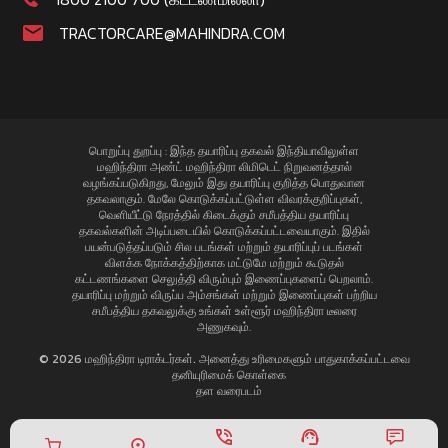
TRACTORCARE@MAHINDRA.COM
பொறுப்பு துறப்பு : இந்த தயாரிப்பு தகவல் இந்தியாவிலுள்ள
மஹிந்திரா அண்ட் மஹிந்திரா லிமிடெட் நிறுவனத்தால்
வழங்கப்படுகிறது, மேலும் இது தயாரிப்பு குறித்த பொதுவான
தகவலாகும். மேலே கொடுக்கப்பட்டுள்ள விவரக்குறிப்புகள்,
வெளியீட்டு நேரத்தில் கிடைக்கும் சமீபத்திய தயாரிப்பு
தகவல்களின் அடிப்படையில் கொடுக்கப்பட்டவையாகும். இதில்
பயன்படுத்தப்படும் சில படங்கள் மற்றும் தயாரிப்புப் படங்கள்
விளக்க நோக்கத்திற்காக மட்டுமே மற்றும் கூடுதல்
கட்டணங்களை செலுத்தி விரும்பும் இணைப்புகளைப் பெறலாம்.
தயாரிப்பு மற்றும் விருப்ப அம்சங்கள் மற்றும் இணைப்புகள் பற்றிய
சமீபத்திய தகவலுக்கு உங்கள் உள்ளூர் மஹிந்திரா டீலரை
அணுகவும்.
© 2026 மஹிந்திரா டிராக்டர்கள். அனைத்து உரிமைகளும் பாதுகாக்கப்பட்டவை
தனியுரிமைக் கொள்கை
தள வரைபடம்