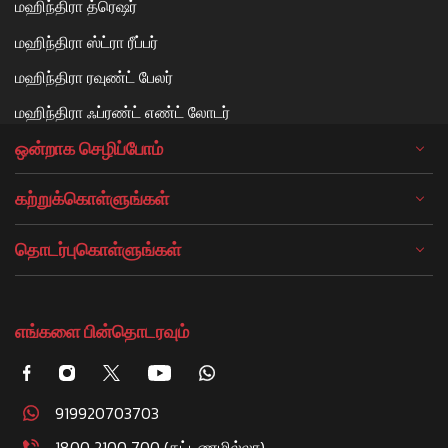
மஹிந்திரா த்ரெஷர்
மஹிந்திரா ஸ்ட்ரா ரீப்பர்
மஹிந்திரா ரவுண்ட் பேலர்
மஹிந்திரா ஃப்ரண்ட் எண்ட் லோடர்
ஒன்றாக செழிப்போம்
கற்றுக்கொள்ளுங்கள்
தொடர்புகொள்ளுங்கள்
எங்களை பின்தொடரவும்
919920703703
1800 2100 700 (கட்டணமில்லா)