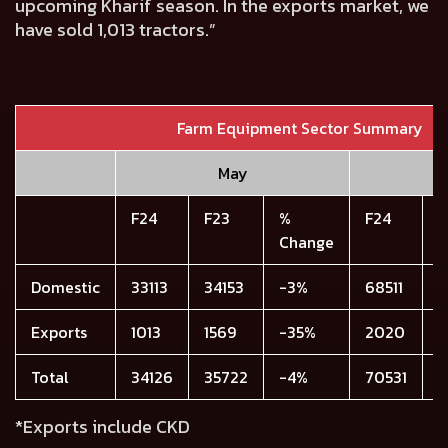
upcoming Kharif season. In the exports market, we
have sold 1,013 tractors.”
Farm Equipment Sector Summary
May
Y
F24
F23
%
F24
F
Change
Domestic
33113
34153
-3%
68511
7
Exports
1013
1569
-35%
2020
3
Total
34126
35722
-4%
70531
7
*Exports include CKD