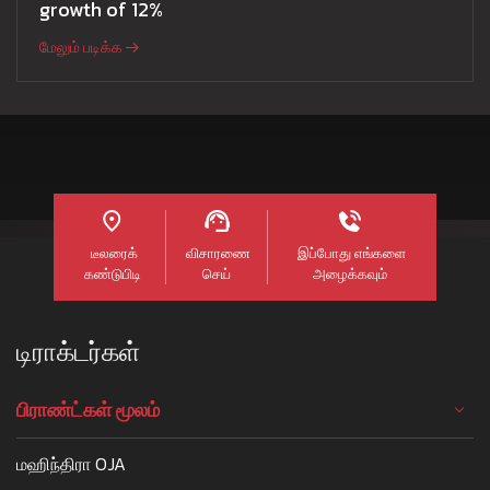
growth of 12%
மேலும் படிக்க
டீலரைக்
விசாரணை
இப்போது எங்களை
கண்டுபிடி
செய்
அழைக்கவும்
டிராக்டர்கள்
பிராண்ட்கள் மூலம்
மஹிந்திரா OJA