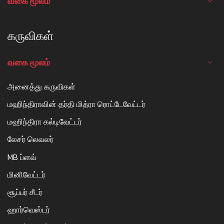
வகை மூலம்
கருவிகள்
வகை மூலம்
அனைத்து கருவிகள்
மஹிந்திராவின் தர்தி மித்ரா ரொட்டேவேட்டர்
மஹிந்திரா கல்டிவேட்டர்
லேசர் லெவலர்
MB ப்ளவ்
மினிவேட்டர்
சூப்பர் சீடர்
ஹார்வெஸ்டர்