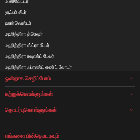
மினிவேட்டர்
சூப்பர் சீடர்
ஹார்வெஸ்டர்
மஹிந்திரா த்ரெஷர்
மஹிந்திரா ஸ்ட்ரா ரீப்பர்
மஹிந்திரா ரவுண்ட் பேலர்
மஹிந்திரா ஃப்ரண்ட் எண்ட் லோடர்
ஒன்றாக செழிப்போம்
கற்றுக்கொள்ளுங்கள்
தொடர்புகொள்ளுங்கள்
எங்களை பின்தொடரவும்