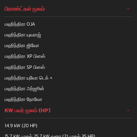
பிராண்ட்கள் மூலம்
மஹிந்திரா OJA
மஹிந்திரா யுவராஜ்
மஹிந்திரா ஜிவோ
மஹிந்திரா XP பிளஸ்
மஹிந்திரா SP பிளஸ்
மஹிந்திரா யுவோ டெக் +
மஹிந்திரா அர்ஜூன்
மஹிந்திரா நோவோ
KW பவர் மூலம் (HP)
14.9 kW (20 HP)
15.7 kW முதல் 25.7 kW வரை (21 முதல் 35 HP)