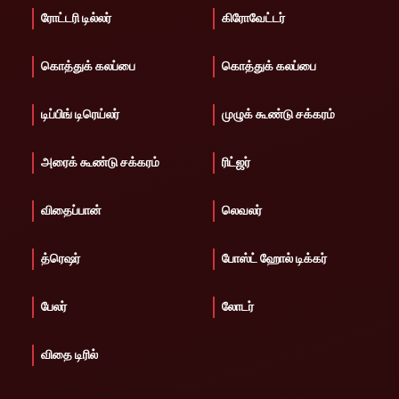
ரோட்டரி டில்லர்
கிரோவேட்டர்
கொத்துக் கலப்பை
கொத்துக் கலப்பை
டிப்பிங் டிரெய்லர்
முழுக் கூண்டு சக்கரம்
அரைக் கூண்டு சக்கரம்
ரிட்ஜர்
விதைப்பான்
லெவலர்
த்ரெஷர்
போஸ்ட் ஹோல் டிக்கர்
பேலர்
லோடர்
விதை டிரில்