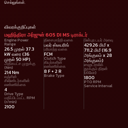
செல்லுங்கள்.
விவரக்குறிப்புகள்
மஹிந்திரா அர்ஜுன் 605 DI MS டிராக்டர்
Engine Power
திசைமாற்றி வகை
பின்புற டயர் அளவு
Range
பவர் ஸ்டீயரிங்
429.26 மிமீ x
26.5 முதல் 37.3
பரிமாற்ற வகை
711.2 மிமீ (16.9
kW வரை (36
FCM
அங்குலம் x 28
Clutch Type
முதல் 50 HP)
அங்குலம்)
கியர்களின்
அதிகபட்ச முறுக்கு
ஹைட்ராலிக்
எண்ணிக்கை
(Nm)
தூக்கும் திறன்
8 F + 2 R
214 Nm
(கிலோ)
Brake Type
எஞ்சின்
1800
சிலிண்டர்களின்
PTO RPM
எண்ணிக்கை
Service Interval
4
Drive Type
மதிப்பிடப்பட்ட RPM
(r/min)
2100