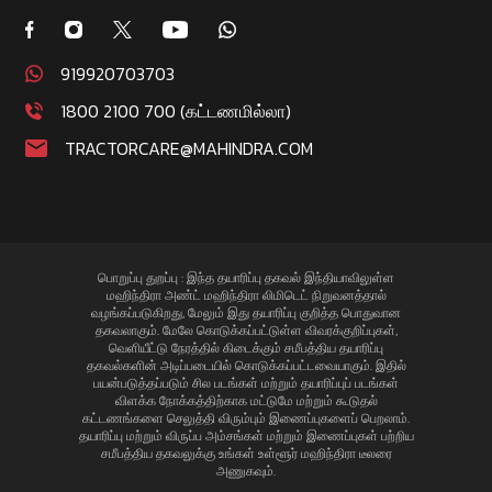
919920703703
1800 2100 700 (கட்டணமில்லா)
TRACTORCARE@MAHINDRA.COM
பொறுப்பு துறப்பு : இந்த தயாரிப்பு தகவல் இந்தியாவிலுள்ள
மஹிந்திரா அண்ட் மஹிந்திரா லிமிடெட் நிறுவனத்தால்
வழங்கப்படுகிறது, மேலும் இது தயாரிப்பு குறித்த பொதுவான
தகவலாகும். மேலே கொடுக்கப்பட்டுள்ள விவரக்குறிப்புகள்,
வெளியீட்டு நேரத்தில் கிடைக்கும் சமீபத்திய தயாரிப்பு
தகவல்களின் அடிப்படையில் கொடுக்கப்பட்டவையாகும். இதில்
பயன்படுத்தப்படும் சில படங்கள் மற்றும் தயாரிப்புப் படங்கள்
விளக்க நோக்கத்திற்காக மட்டுமே மற்றும் கூடுதல்
கட்டணங்களை செலுத்தி விரும்பும் இணைப்புகளைப் பெறலாம்.
தயாரிப்பு மற்றும் விருப்ப அம்சங்கள் மற்றும் இணைப்புகள் பற்றிய
சமீபத்திய தகவலுக்கு உங்கள் உள்ளூர் மஹிந்திரா டீலரை
அணுகவும்.