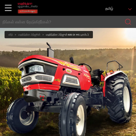
தமிழ்
வீடு
மஹிந்திரா அர்ஜூன்
மஹிந்திரா அர்ஜுன் 605 DI MS டிராக்டர்