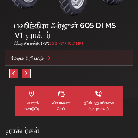
மஹிந்திரா அர்ஜுன் 605 DI MS
V1 டிராக்டர்
இயந்திர சக்தி (kW)
36.3 kW (48.7 HP)
மேலும் அறியவும்
டீலரைக்
விசாரணை
இப்போது எங்களை
கண்டுபிடி
செய்
அழைக்கவும்
டிராக்டர்கள்