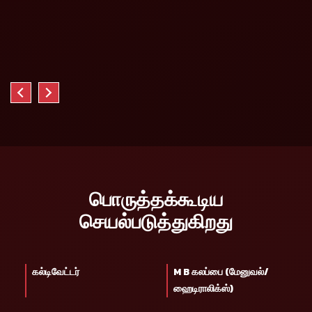
பொருத்தக்கூடிய
செயல்படுத்துகிறது
கல்டிவேட்டர்
M B கலப்பை (மேனுவல்/
ஹைடிராலிக்ஸ்)