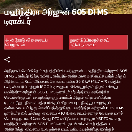
மஹிந்திரா அர்ஜுன் 605 DI MS
டிராக்டர்
ஆன்ரோடு விலையைப்
துண்டுப்பிரசுரத்தைப்
பெறுங்கள்
பதிவிறக்கவும்
அறிமுகம் செய்கிறோம் உற்பத்தியின் பவர்ஹவுஸ் - மஹிந்திரா அர்ஜுன் 605
DI MS டிராக்டர்! இந்த நவீன டிராக்டரில் அதிகமான அதிகபட்ச டார்க் மற்றும்
அதிக டார்க் பேக்-அப்பைக் கொண்ட நவீன 36.3 kW (48.7 HP) என்ஜின்,
பவர் ஸ்டீயரிங் மற்றும் 1800 kg ஹைடிராலிக்ஸ் தூக்கும் திறன் உள்ளது.
மஹிந்திரா அர்ஜுன் 605 DI MS டிராக்டர் உற்பத்தியை அதிகரிக்க
செயல்திறனுடன் உதவுகின்ற ஒரு டிராக்டர் ஆகும். எந்த மஹிந்திரா
டிராக்டரிலும் நீங்கள் எதிர்பார்க்கும் சிறப்பையும், நீடித்து உழைக்கும்
தன்மையையும் இது வெளிப்படுத்துகிறது. மஹிந்திரா அர்ஜுன் 605 DI MS
டிராக்டர்களில் பல்வேறு விவசாய PTO & விவசாயம் சாராத வேலைகளைச்
செய்வதற்காக 4 வெவ்வேறு PTO ஸ்பீடுகளை வழங்கும் MSPTO உள்ளது.
மஹிந்திரா அர்ஜுன் 605 DI MS டிராக்டருடன் உங்கள் உற்பத்தியை
அதிகரித்து, விவசாய நடவடிக்கையைப் புதிய உயரத்திற்கு எடுத்துச்