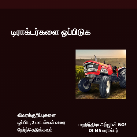
டிராக்டர்களை ஒப்பிடுக
விவரக்குறிப்புகளை
ஒப்பிட, 2 மாடல்கள் வரை
மஹிந்திரா அர்ஜுன் 605
தேர்ந்தெடுக்கவும்
DI MS டிராக்டர்