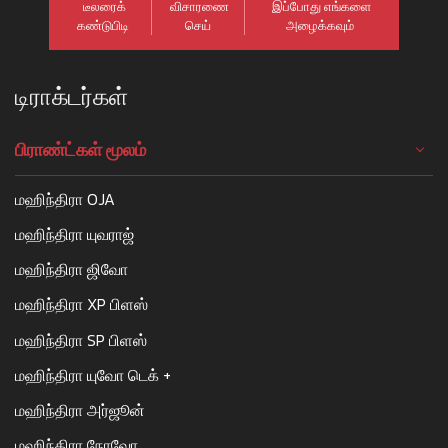
டீலரைக்
விசாரணை
இப்போது எங்களை
கண்டுபிடி
செய்
அழைக்கவும்
டிராக்டர்கள்
பிராண்ட்கள் மூலம்
மஹிந்திரா OJA
மஹிந்திரா யுவராஜ்
மஹிந்திரா ஜிவோ
மஹிந்திரா XP பிளஸ்
மஹிந்திரா SP பிளஸ்
மஹிந்திரா யுவோ டெக் +
மஹிந்திரா அர்ஜூன்
மஹிந்திரா நோவோ