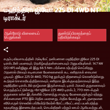
மஹிந்திரா ஜிவோ 225 DI 4WD NT
டிராக்டர்
ஆன்ரோடு விலையைப்
துண்டுப்பிரசுரத்தைப்
பெறுங்கள்
பதிவிறக்கவும்
கரும்பு விவசாயத்தின் அல்டிமேட் நண்பனான மஹிந்திரா ஜிவோ 225 DI
டிராக்டரின் பவரையும், நெகிழ்வுத்தன்மையையும் அனுபவியுங்கள். 14.7 kW
(20 HP) என்ஜினுடன் இது 66.5 Nm டார்க்கை உற்பத்தி செய்கிறது.
அதனால் மிகவும் கடினமான வேலைகளைக் கூட எளிதாகக் கையாள
முடியும். ஜிவோ 225 DI 4WD, 750 kg தூக்கும் திறனையும் கொண்டுள்ளது.
கூடுதல் சௌகரியத்திற்காகவும், எளிதாக இயக்குவதற்காகவும் இந்த
மஹிந்திரா டிராக்டரில் தாழ்வான இருக்கையும், டிராக் அகலம் குறுகலாகவும்
பொருத்தப்பட்டுள்ளது.<br>ஜிவோ 225 4WD டிராக்டர், 770 mm-க்குள்
குறுகலாக உள்ள இடங்களில் அனைத்து சாகுபடி வேலைகளுக்கும் ஏற்றது.
சிக்கனமான PTO இல் அதிக பவரானது, அதிக வேகத்துடன், குறைவான
எரிபொருள் செலவில் பார்வேர்டு ரிவர்ஸ் ரோட்டாவேட்டரைப் பயன்படுத்த
உதவுகிறது இணையற்ற பவர், செயல்திறன் மற்றும் லாபம் ஆகியவற்றுடன்,