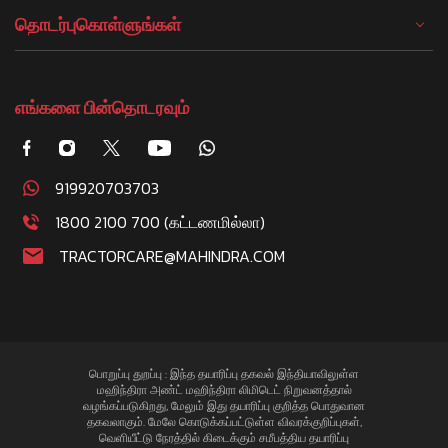
தொடர்புகொள்ளுங்கள்
எங்களை பின்தொடரவும்
919920703703
1800 2100 700 (கட்டணமில்லா)
TRACTORCARE@MAHINDRA.COM
பொறுப்பு துறப்பு : இந்த தயாரிப்பு தகவல் இந்தியாவிலுள்ள
மஹிந்திரா அண்ட் மஹிந்திரா லிமிடெட் நிறுவனத்தால்
வழங்கப்படுகிறது, மேலும் இது தயாரிப்பு குறித்த பொதுவான
தகவலாகும். மேலே கொடுக்கப்பட்டுள்ள விவரக்குறிப்புகள்,
வெளியீட்டு நேரத்தில் கிடைக்கும் சமீபத்திய தயாரிப்பு