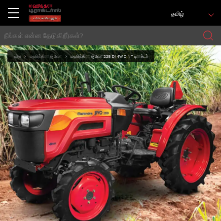
தமிழ்
வீடு
மஹிந்திரா ஜிவோ
மஹிந்திரா ஜிவோ 225 DI 4WD NT டிராக்டர்