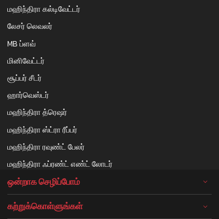
மஹிந்திரா கல்டிவேட்டர்
லேசர் லெவலர்
MB ப்ளவ்
மினிவேட்டர்
சூப்பர் சீடர்
ஹார்வெஸ்டர்
மஹிந்திரா த்ரெஷர்
மஹிந்திரா ஸ்ட்ரா ரீப்பர்
மஹிந்திரா ரவுண்ட் பேலர்
மஹிந்திரா ஃப்ரண்ட் எண்ட் லோடர்
ஒன்றாக செழிப்போம்
கற்றுக்கொள்ளுங்கள்