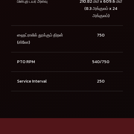
பின்புற டயர் அளவு
210.82 மிமீ x 609.6 மிமீ
(8.3 அங்குலம் x 24
அங்குலம்)
ஹைட்ராலிக் தூக்கும் திறன்
750
(கிலோ)
PTO RPM
540/750
Service Interval
250