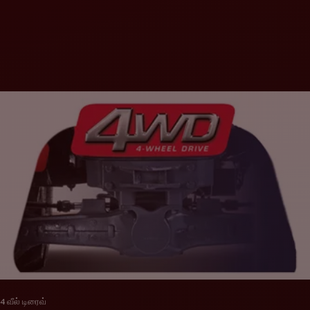
4 வீல் டிரைவ்