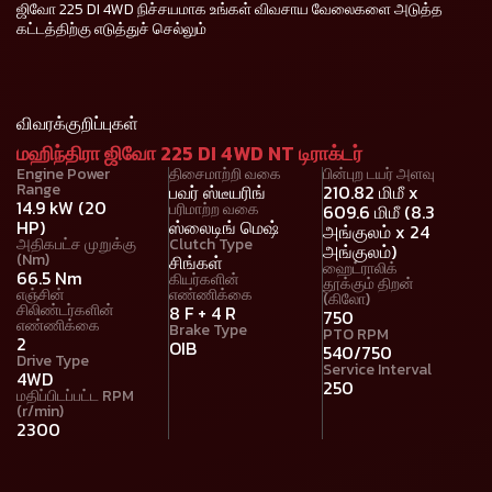
ஜிவோ 225 DI 4WD நிச்சயமாக உங்கள் விவசாய வேலைகளை அடுத்த
கட்டத்திற்கு எடுத்துச் செல்லும்
விவரக்குறிப்புகள்
மஹிந்திரா ஜிவோ 225 DI 4WD NT டிராக்டர்
Engine Power
திசைமாற்றி வகை
பின்புற டயர் அளவு
Range
பவர் ஸ்டீயரிங்
210.82 மிமீ x
14.9 kW (20
பரிமாற்ற வகை
609.6 மிமீ (8.3
HP)
ஸ்லைடிங் மெஷ்
அங்குலம் x 24
அதிகபட்ச முறுக்கு
Clutch Type
அங்குலம்)
(Nm)
சிங்கள்
ஹைட்ராலிக்
66.5 Nm
கியர்களின்
தூக்கும் திறன்
எஞ்சின்
எண்ணிக்கை
(கிலோ)
சிலிண்டர்களின்
8 F + 4 R
750
எண்ணிக்கை
Brake Type
PTO RPM
2
OIB
540/750
Drive Type
Service Interval
4WD
250
மதிப்பிடப்பட்ட RPM
(r/min)
2300