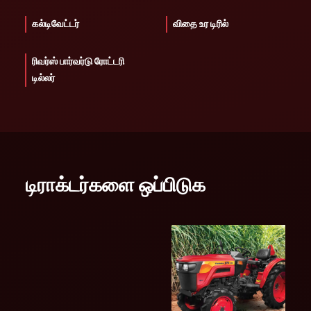
கல்டிவேட்டர்
விதை உர டிரில்
ரிவர்ஸ் பார்வர்டு ரோட்டரி
டில்லர்
டிராக்டர்களை ஒப்பிடுக