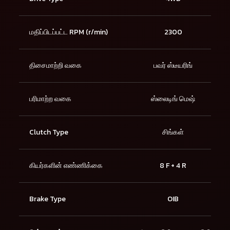
மதிப்பிடப்பட்ட RPM (r/min)
2300
திசைமாற்றி வகை
பவர் ஸ்டீயரிங்
பரிமாற்ற வகை
ஸ்லைடிங் மெஷ்
Clutch Type
சிங்கள்
கியர்களின் எண்ணிக்கை
8 F + 4 R
Brake Type
OIB