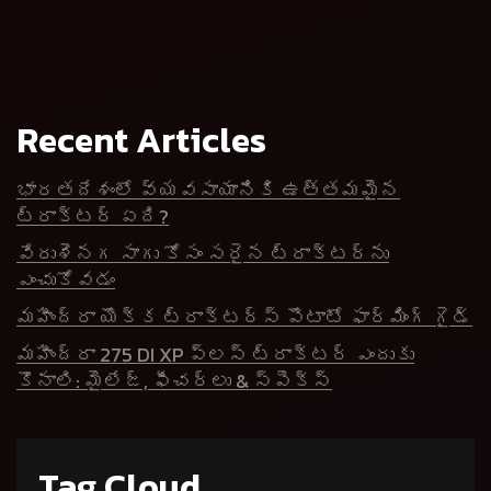
Recent Articles
భారతదేశంలో వ్యవసాయానికి ఉత్తమమైన
ట్రాక్టర్ ఏది?
వేరుశెనగ సాగు కోసం సరైన ట్రాక్టర్‌ను
ఎంచుకోవడం
మహీంద్రా యొక్క ట్రాక్టర్స్ పొటాటో ఫార్మింగ్ గైడ్
మహీంద్రా 275 DI XP ప్లస్ ట్రాక్టర్ ఎందుకు
కొనాలి: మైలేజ్, ఫీచర్లు & స్పెక్స్
Tag Cloud