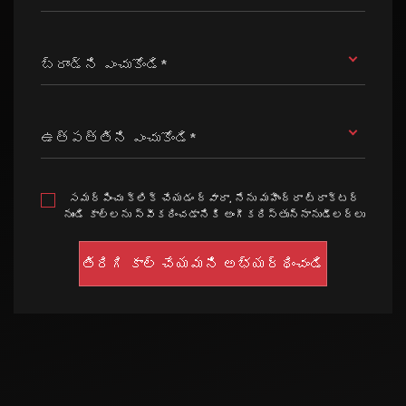
బ్రాండ్ని ఎంచుకోండి*
ఉత్పత్తిని ఎంచుకోండి*
సమర్పించు క్లిక్ చేయడం ద్వారా, నేను మహీంద్రా ట్రాక్టర్
నుండి కాల్లను స్వీకరించడానికి అంగీకరిస్తున్నానుడీలర్లు