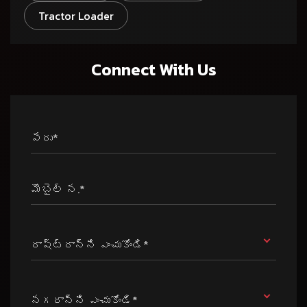
Tractor Loader
Connect With Us
పేరు*
మొబైల్ న.*
రాష్ట్రాన్ని ఎంచుకోండి*
నగరాన్ని ఎంచుకోండి*