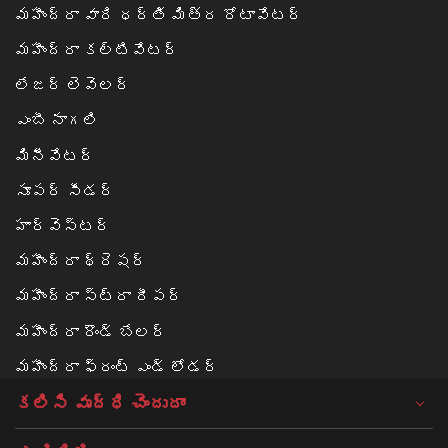
మహీంద్రా వారి ధర్తి మిత్ర రోటావేటర్
మహీంద్రా కల్టివేటర్
లేజర్ లెవెలర్
ఎంబీ నాగలి
మినీవేటర్
సూపర్ సీడర్
హార్వెస్టర్
మహీంద్రా థ్రెషర్
మహీంద్రా స్ట్రా రీపర్
మహీంద్రా రౌండ్ బేలర్‌
మహీంద్రా ఫ్రంట్ ఎండ్ లోడర్
కలిసి వృద్ధి చెందుదాం