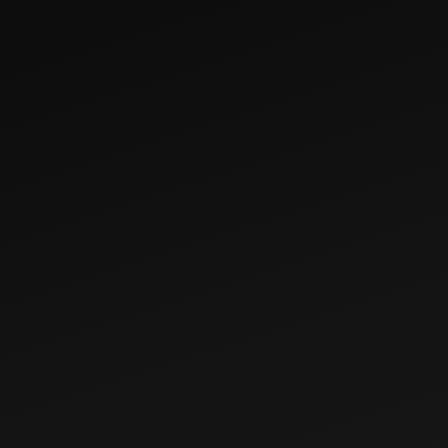
Mar 22, 2023
వేరుశెనగ సాగు
కోసం సరైన
ట్రాక్టర్‌ను
ఎంచుకోవడం
Oct 17, 2021
మహీంద్రా 275 DI XP
ప్లస్ ట్రాక్టర్
ఎందుకు కొనాలి:
మైలేజ్, ఫీచర్లు &
స్పెక్స్