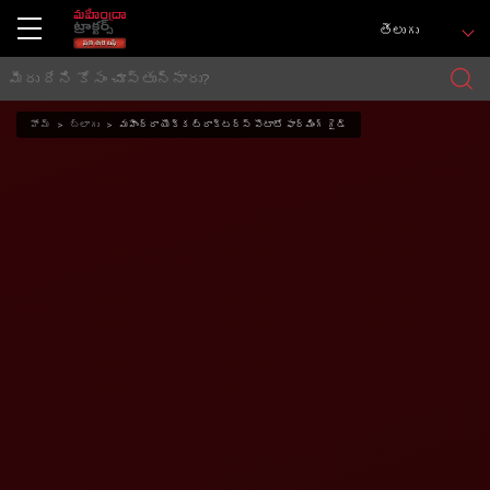
తెలుగు
హోమ్
బ్లాగు
మహీంద్రా యొక్క ట్రాక్టర్స్ పొటాటో ఫార్మింగ్ గైడ్