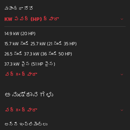
మహీంద్రా నోవో
KW పవర్ (HP) ద్వారా
14.9 kW (20 HP)
15.7 kW నుండి 25.7 kW (21 నుండి 35 HP)
26.5 నుండి 37.3 kW (36 నుండి 50 HP)
37.3 kW పైన (51 HP పైన)
వర్గం ద్వారా
ಅನುಷ್ಠಾನಗಳು
వర్గం ద్వారా
అన్ని ఇంప్లిమెంట్లు