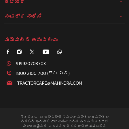
ಕಲಿಯಿರಿ
ಸಂಪರ್ಕ ಸಾಧಿಸಿ
మమ్మల్ని అనుసరించు
919920703703
1800 2100 700 (టోల్ ఫ్రీ)
TRACTORCARE@MAHINDRA.COM
నిరాకరణ : ఈ ఉత్పత్తి సమాచారం మహీంద్రా & మహీంద్రా
లిమిటెడ్ ఇండియా ద్వారా అందించబడింది మరియు ప్రకృతిలో
సాధారణమైనది. ఎగువన ఇక్కడ జాబితా చేయబడిన