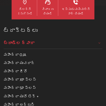
హెక్టార్లకు
డీలర్ని
విచారణ
ఇప్పుడు మమ్మల్ని
మించకూడదు.
కనుగొనండి
చేయండి
కాల్ చేయండి
Read More
ట్రాక్టర్లు
బ్రాండ్ల ద్వారా
మహీంద్రా OJA
మహీంద్రా యువరాజ్
మహీంద్రా జీవో
మహీంద్రా XP ప్లస్
మహీంద్రా SP ప్లస్
మహీంద్రా యువో టెక్ +
మహీంద్రా అర్జున్