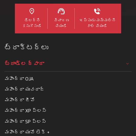
సగటు పరిమాణం 2
హెక్టార్లకు
డీలర్ని
విచారణ
ఇప్పుడు మమ్మల్ని
మించకూడదు.
కనుగొనండి
చేయండి
కాల్ చేయండి
Read More
ట్రాక్టర్లు
బ్రాండ్ల ద్వారా
మహీంద్రా OJA
మహీంద్రా యువరాజ్
మహీంద్రా జీవో
మహీంద్రా XP ప్లస్
మహీంద్రా SP ప్లస్
మహీంద్రా యువో టెక్ +