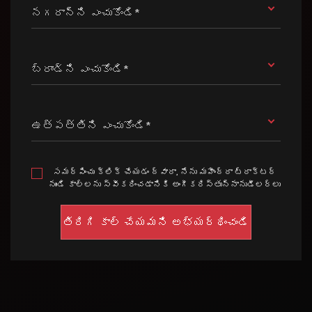
నగరాన్ని ఎంచుకోండి*
బ్రాండ్ని ఎంచుకోండి*
ఉత్పత్తిని ఎంచుకోండి*
సమర్పించు క్లిక్ చేయడం ద్వారా, నేను మహీంద్రా ట్రాక్టర్
నుండి కాల్లను స్వీకరించడానికి అంగీకరిస్తున్నానుడీలర్లు