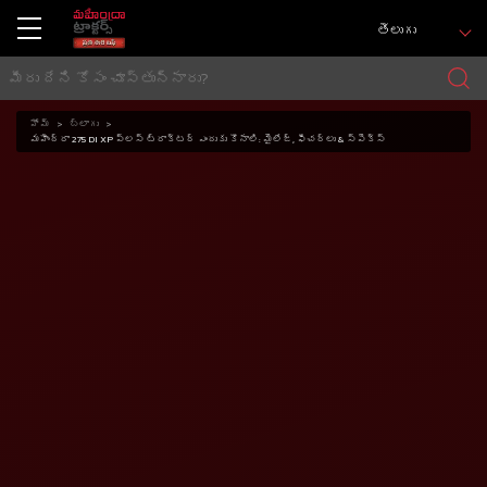
తెలుగు
హోమ్
బ్లాగు
మహీంద్రా 275 DI XP ప్లస్ ట్రాక్టర్ ఎందుకు కొనాలి: మైలేజ్, ఫీచర్లు & స్పెక్స్