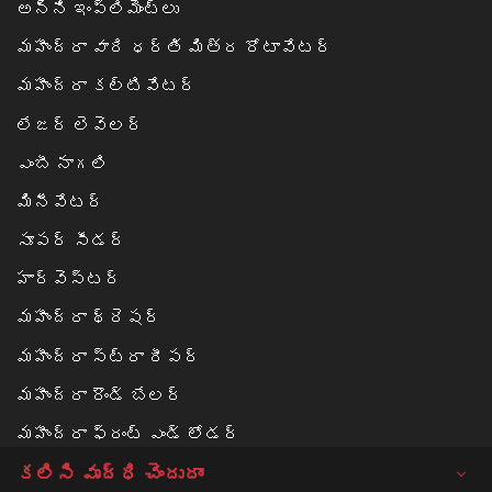
అన్ని ఇంప్లిమెంట్లు
మహీంద్రా వారి ధర్తి మిత్ర రోటావేటర్
మహీంద్రా కల్టివేటర్
లేజర్ లెవెలర్
ఎంబీ నాగలి
మినీవేటర్
సూపర్ సీడర్
హార్వెస్టర్
మహీంద్రా థ్రెషర్
మహీంద్రా స్ట్రా రీపర్
మహీంద్రా రౌండ్ బేలర్‌
మహీంద్రా ఫ్రంట్ ఎండ్ లోడర్
కలిసి వృద్ధి చెందుదాం