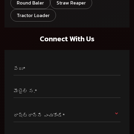
Round Baler
Straw Reaper
Tractor Loader
Connect With Us
పేరు*
మొబైల్ న.*
రాష్ట్రాన్ని ఎంచుకోండి*