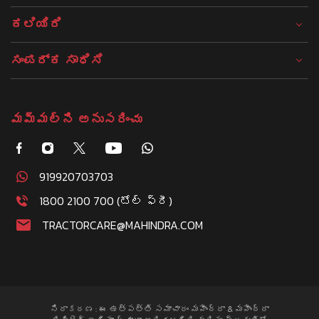
ಕಲಿಯಿರಿ
ಸಂಪರ್ಕ ಸಾಧಿಸಿ
మమ్మల్ని అనుసరించు
919920703703
1800 2100 700 (టోల్ ఫ్రీ)
TRACTORCARE@MAHINDRA.COM
నిరాకరణ : ఈ ఉత్పత్తి సమాచారం మహీంద్రా & మహీంద్రా