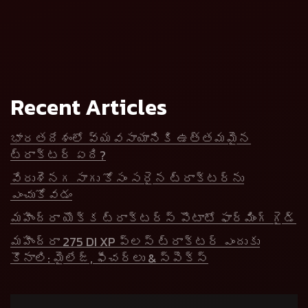
Recent Articles
భారతదేశంలో వ్యవసాయానికి ఉత్తమమైన
ట్రాక్టర్ ఏది?
వేరుశెనగ సాగు కోసం సరైన ట్రాక్టర్‌ను
ఎంచుకోవడం
మహీంద్రా యొక్క ట్రాక్టర్స్ పొటాటో ఫార్మింగ్ గైడ్
మహీంద్రా 275 DI XP ప్లస్ ట్రాక్టర్ ఎందుకు
కొనాలి: మైలేజ్, ఫీచర్లు & స్పెక్స్