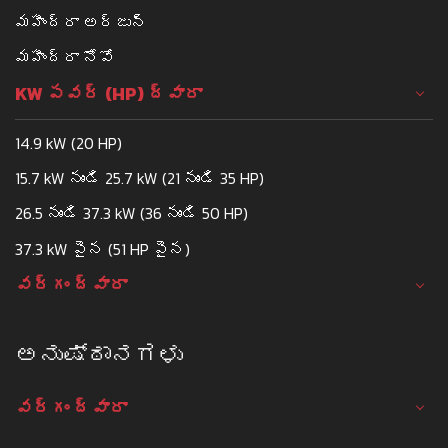
మహీంద్రా అర్జున్
మహీంద్రా నోవో
KW పవర్ (HP) ద్వారా
14.9 kW (20 HP)
15.7 kW నుండి 25.7 kW (21 నుండి 35 HP)
26.5 నుండి 37.3 kW (36 నుండి 50 HP)
37.3 kW పైన (51 HP పైన)
వర్గం ద్వారా
ಅನುಷ್ಠಾನಗಳು
వర్గం ద్వారా