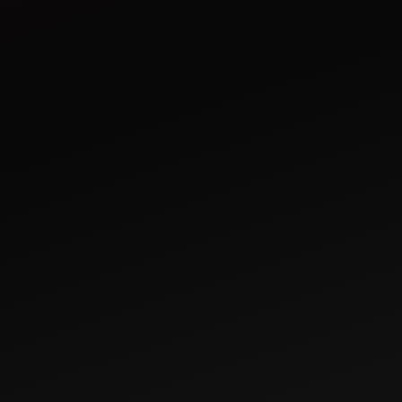
Jul 4, 2023
మహీంద్రా యొక్క
ట్రాక్టర్స్
పొటాటో ఫార్మింగ్
గైడ్
May 29, 2024
భారతదేశంలో 20-
25 HP లోపు టాప్ 10
మహీంద్రా
ట్రాక్టర్ లు