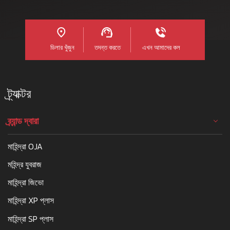
অধিক নহয়। ভাৰতীয় কৃষিৰ বিশাল
বিস্তাৰত, য'ত প্ৰতি একৰত গণনা
কৰা হয়, সংহত আৰু দক্ষ ট্ৰেক্টৰৰ
ভূমিকা অতিৰিক্ত কৰিব নোৱাৰি।
ডিলার খুঁজুন
তদন্ত করতে
এখন আমাদের কল
কৃষি যন্ত্ৰ খণ্ডৰ এক ঘৰুৱা নাম
আরও পড়ুন
ট্র্যাক্টর
ব্র্যান্ড দ্বারা
মাহিন্দ্রা OJA
মহিন্দ্র যুবরাজ
মাহিন্দ্রা জিভো
মাহিন্দ্রা XP প্লাস
মাহিন্দ্রা SP প্লাস