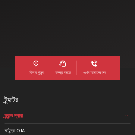
অধিক কৃষি বা কৃষি সম্পৰ্কিত
কাৰ্যকলাপৰ সৈতে নিয়োজিত আৰু
ইয়াৰ পৰা উপাৰ্জন কৰে। যথেষ্ট
সংখ্যক কৃষকৰ সাধাৰণতে এক
দুখৰ সৰু মাটি আছে। ভাৰতত
মাটি ৰখাৰ গড় আকাৰ 2 হেক্টৰৰ
অধিক নহয়। ভাৰতীয় কৃষিৰ বিশাল
বিস্তাৰত, য'ত প্ৰতি একৰত গণনা
কৰা হয়, সংহত আৰু দক্ষ ট্ৰেক্টৰৰ
ভূমিকা অতিৰিক্ত কৰিব নোৱাৰি।
ডিলার খুঁজুন
তদন্ত করতে
এখন আমাদের কল
কৃষি যন্ত্ৰ খণ্ডৰ এক ঘৰুৱা নাম
আরও পড়ুন
ট্র্যাক্টর
ব্র্যান্ড দ্বারা
মাহিন্দ্রা OJA