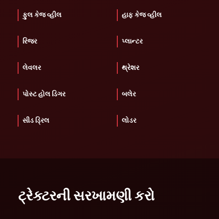
ફુલ કેજ વ્હીલ
હાફ કેજ વ્હીલ
રિજર
પ્લાન્ટર
લેવલર
થ્રેશર
પોસ્ટ હોલ ડિગર
બલેર
સીડ ડ્રિલ
લોડર
ટ્રેક્ટરની સરખામણી કરો