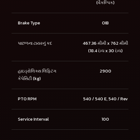
(વૈકલ્પિક)
Brake Type
OIB
પાછળના ટાયરનું કદ
467.36 મીમી x 762 મીમી
(18.4 ઇંચ x 30 ઇંચ)
હાઇડ્રોલિક્સ લિફ્ટિંગ
2900
કેપેસિટી (kg)
PTO RPM
540 / 540 E, 540 / Rev
Service Interval
100