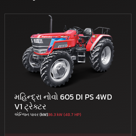
મહિન્દ્રા નોવો 605 DI PS 4WD
V1 ટ્રેક્ટર
એન્જિન પાવર (kW)
36.3 kW (48.7 HP)