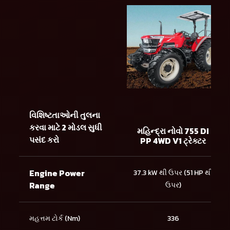
વિશિષ્ટતાઓની તુલના
કરવા માટે 2 મોડલ સુધી
મહિન્દ્રા નોવો 755 DI
પસંદ કરો
PP 4WD V1 ટ્રેક્ટર
Engine Power
37.3 kW થી ઉપર (51 HP થી
Range
ઉપર)
મહત્તમ ટોર્ક (Nm)
336