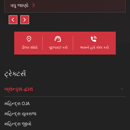
વધુ જાણો
ડીલર શોધો
પૂછપરછ કરો
અમને હવે કૉલ કરો
ટ્રેક્ટર્સ
બ્રાન્ડ્સ દ્વારા
મહિન્દ્રા OJA
મહિન્દ્રા યુવરાજ
મહિન્દ્રા જીવો