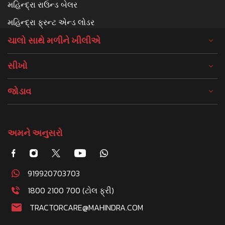
મહિન્દ્રા રાઉન્ડ બેલર
મહિન્દ્રા ફ્રન્ટ એન્ડ લોડર
ચાલો સાથે મળીને ખીલીએ
સીખો
જોડાવ
અમને અનુસરો
919920703703
1800 2100 700 (ટોલ ફ્રી)
TRACTORCARE@MAHINDRA.COM