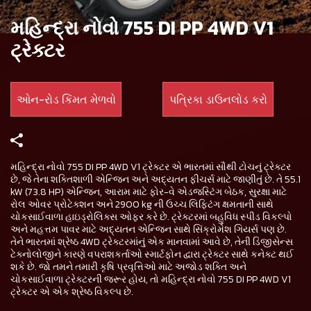
મહિન્દ્રા નોવો 755 DI PP 4WD V1
ટ્રેક્ટર
ઓન-રોડ કિંમત મેળવો
પત્રિકા ડાઉનલોડ કરો
મહિન્દ્રા નોવો 755 DI PP 4WD V1 ટ્રેક્ટર એ ભારતમાં સૌથી ટોચનું ટ્રેક્ટર
છે, જે તેના શક્તિશાળી એન્જિન અને અદ્યતન ફીચર્સ માટે જાણીતું છે. તે 55.1
kW (73.8 HP) એન્જિન, આરામ માટે ફોર-વે એડજસ્ટિંગ બેઠક, સુરક્ષા માટે
રોલ ઓવર પ્રોટેક્શન અને 2900 kg ની ઉચ્ચ લિફ્ટિંગ ક્ષમતાની સાથે
ચોકસાઈવાળા હાઇડ્રોલિક્સ ઓફર કરે છે. ટ્રેક્ટરમાં બહુવિધ સ્પીડ વિકલ્પો
અને મહત્તમ પાવર માટે અદ્યતન એન્જિન સાથે સિંક્રોમેશ ગિયર્સ પણ છે.
તેને ભારતમાં શ્રેષ્ઠ 4WD ટ્રેક્ટરમાંનું એક માનવામાં આવે છે, તેની ડિજીસેન્સ
ટેક્નોલોજીને કારણે વપરાશકર્તાઓ સ્માર્ટફોન દ્વારા ટ્રેક્ટર સાથે કનેક્ટ થઈ
શકે છે. જો તમને તમારી કૃષિ પ્રવૃત્તિઓ માટે અજોડ શક્તિ અને
ચોકસાઈવાળા ટ્રેક્ટરની જરૂર હોય, તો મહિન્દ્રા નોવો 755 DI PP 4WD V1
ટ્રેક્ટર એ એક શ્રેષ્ઠ વિકલ્પ છે.