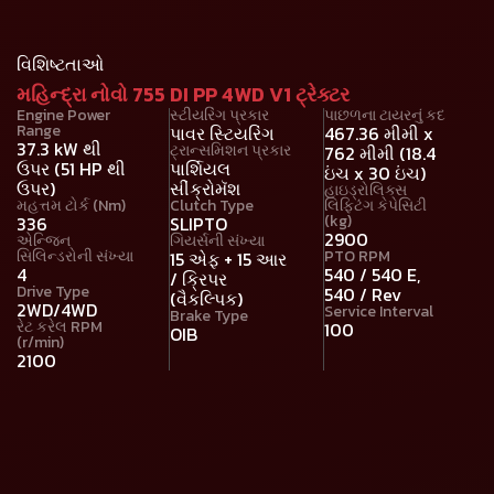
વિશિષ્ટતાઓ
મહિન્દ્રા નોવો 755 DI PP 4WD V1 ટ્રેક્ટર
Engine Power
સ્ટીયરિંગ પ્રકાર
પાછળના ટાયરનું કદ
Range
પાવર સ્ટિયરિંગ
467.36 મીમી x
37.3 kW થી
ટ્રાન્સમિશન પ્રકાર
762 મીમી (18.4
ઉપર (51 HP થી
પાર્શિયલ
ઇંચ x 30 ઇંચ)
ઉપર)
સીંક્રોમૅશ
હાઇડ્રોલિક્સ
મહત્તમ ટોર્ક (Nm)
Clutch Type
લિફ્ટિંગ કેપેસિટી
(kg)
336
SLIPTO
2900
એન્જિન
ગિયર્સની સંખ્યા
સિલિન્ડરોની સંખ્યા
PTO RPM
15 એફ + 15 આર
4
540 / 540 E,
/ ક્રિપર
Drive Type
540 / Rev
(વૈકલ્પિક)
2WD/4WD
Service Interval
Brake Type
રેટ કરેલ RPM
100
OIB
(r/min)
2100