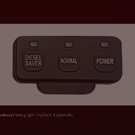
mBoost પાવર ટુ ચુઝ - 1 ટ્રેક્ટર, 3 ડ્રાઇવ મોડ