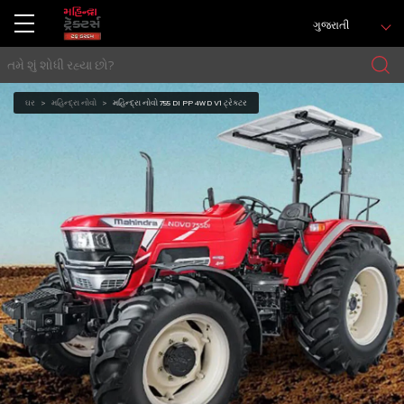
ગુજરાતી
ઘર
મહિન્દ્રા નોવો
મહિન્દ્રા નોવો 755 DI PP 4WD V1 ટ્રેક્ટર