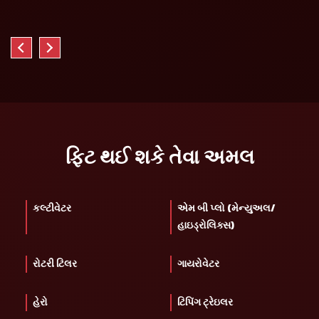
ફિટ થઈ શકે તેવા અમલ
કલ્ટીવેટર
એમ બી પ્લો (મેન્યુઅલ/
હાઇડ્રોલિક્સ)
રોટરી ટિલર
ગાયરોવેટર
હેરો
ટિપિંગ ટ્રેઇલર