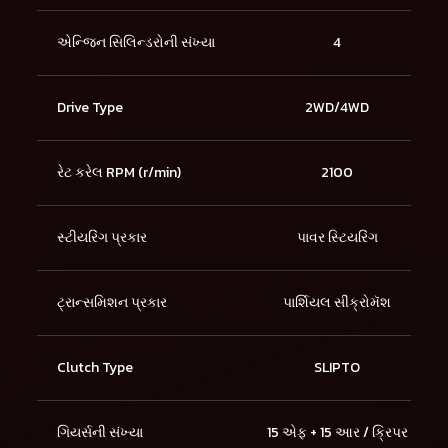
એન્જિન સિલિન્ડરોની સંખ્યા
4
Drive Type
2WD/4WD
રેટ કરેલ RPM (r/min)
2100
સ્ટીયરિંગ પ્રકાર
પાવર સ્ટિયરિંગ
ટ્રાન્સમિશન પ્રકાર
પાર્શિયલ સીંક્રોમૅશ
Clutch Type
SLIPTO
ગિયર્સની સંખ્યા
15 એફ + 15 આર / ક્રિપર