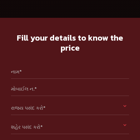
Fill your details to know the
price
નામ*
મોબાઈલ ન.*
રાજ્ય પસંદ કરો*
શહેર પસંદ કરો*