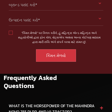
બ્રાન્ડ પસંદ કરો*
ઉત્પાદન પસંદ કરો*
“કિંમત મેળવો” પર ક્લિક કરીને, હું મહિન્દ્રા એન્ડ મહિન્દ્રા અને
સહયોગીઓ દ્વારા ફોન કૉલ, વોટ્સએપ અથવા અન્ય કોઈપણ માધ્યમ
દ્વારા મારી રુચિ અંગે સંપર્ક કરવા માટે સંમત છું.
Frequently Asked
Questions
+
WHAT IS THE HORSEPOWER OF THE MAHINDRA
NOVO 755 DI PP 4WD V1 TRACTOR?