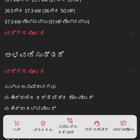
26.5ರಿಂದ 37.3 kW (36ರಿಂದ 50 HP)
37.3 kW ಮೇಲ್ಪಟ್ಟು (51 HP ಮೇಲ್ಪಟ್ಟು)
ವರ್ಗದ ಮೂಲಕ
ಅಳವಡಿಸುತ್ತದೆ
ವರ್ಗದ ಮೂಲಕ
ಎಲ್ಲಾ ಅನುಷ್ಠಾನಗಳು
ಮಹೀಂದ್ರಾದಿಂದ ಧರ್ತಿ ಮಿತ್ರ ರೋಟವೇಟರ್
ಮಹಿಂದ್ರಾ ಕಲ್ಟಿವೇಟರ್
ಲೇಸರ್ ಲೆವೆಲ್ಲರ್
ನಮ್ಮನ್ನು
ಎಂಬಿ ಪ್ಲೌಹ್
ಬೆಲೆ ಪಡೆಯಿರಿ
ಬಯ್
ಚಾಟ್ ಮಾಡೋಣ!
ವಿತರಕರು
ಕರೆ ಮಾಡಿ