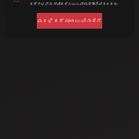
ಕರೆಗಳನ್ನು ಸ್ವೀಕರಿಸಲು ಒಪ್ಪುತ್ತೇನೆವಿತರಕರು
Oct 17, 2021
ಮಹೀಂದ್ರಾ 275 DI XP
ಪ್ಲಸ್
ಟ್ರ್ಯಾಕ್ಟರ್ ಏಕೆ
ಖರೀದಿಸಬೇಕು:
May 29, 2024
ಮೈಲೇಜ್,