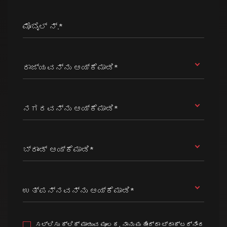
ಮೊಬೈಲ್ ನ್.*
ರಾಜ್ಯವನ್ನು ಆಯ್ಕೆಮಾಡಿ*
ನಗರವನ್ನು ಆಯ್ಕೆಮಾಡಿ*
ಬ್ರಾಂಡ್ ಆಯ್ಕೆಮಾಡಿ*
ಉತ್ಪನ್ನವನ್ನು ಆಯ್ಕೆಮಾಡಿ*
ಸಲ್ಲಿಸು ಕ್ಲಿಕ್ ಮಾಡುವ ಮೂಲಕ, ನಾನು ಮಹೀಂದ್ರಾ ಟ್ರಾಕ್ಟರ್ನಿಂದ