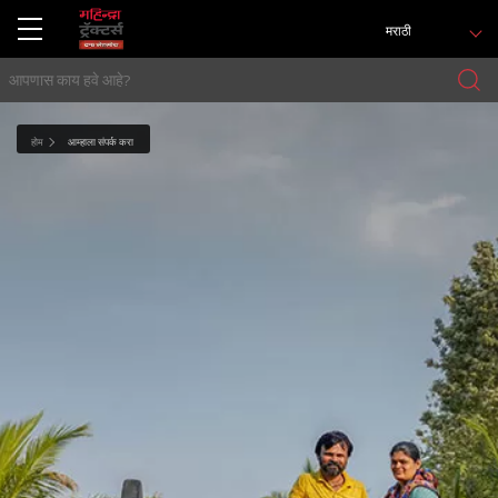
मराठी
होम
आम्हाला संपर्क करा