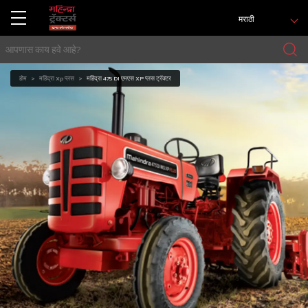
मराठी
होम
महिंद्रा Xp प्लस
महिंद्रा 475 DI एमएस XP प्लस ट्रॅक्टर