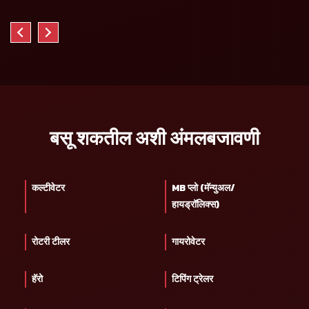
बसू शकतील अशी अंमलबजावणी
कल्टीवेटर
MB प्लो (मॅन्युअल/
हायड्रॉलिक्स)
रोटरी टीलर
गायरोवेटर
हॅरो
टिपिंग ट्रेलर