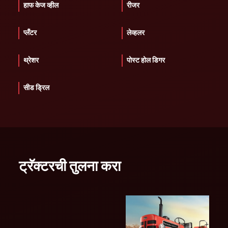
हाफ केज व्हील
रीजर
प्लँटर
लेव्हलर
थ्रेशर
पोस्ट होल डिगर
सीड ड्रिल
ट्रॅक्टरची तुलना करा