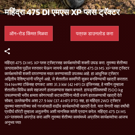
महिंद्रा 475 DI एमएस XP प्लस ट्रॅक्टर
ऑन-रोड किंमत मिळवा
पत्रक डाउनलोड करा
महिंद्रा 475 DI MS XP प्लस ट्रॅक्टरसह कार्यक्षमतेची शक्ती उघड करा. तुमच्या शेतीच्या
उत्पादकतेस पुढील स्तरावर घेऊन जायचे आहे का? महिंद्रा 475 DI MS XP प्लस ट्रॅक्टर
कार्यक्षमतेची शक्ती वापरण्यास मदत करण्यासाठी उपलब्ध आहे. हा आधुनिक ट्रॅक्टर
अद्वितीय वैशिष्ट्यांनी परिपूर्ण आहे, जे शेतातील कामगिरी सुकर बनविण्याची खात्री करतात.
194 Nmच्या टॉर्कसह दणकट अशा 31.3 kW (42 HP) DI इंजिनसह, हे मशीन तुम्हाला
शेतातील विविध कामे सहजपणे हाताळण्यास सक्षम बनवते. हायड्रॉलिक्सची 1500 kg
उचलण्याची भरीव क्षमता कोणत्याही कटकटीविना मोठी वजने हाताळण्याची खात्री देते
सोबत, उल्लेखनीय अशा 27.9 kW (37.4 HP) PTO सह, हा महिंद्रा 2WD ट्रॅक्टर
तुमच्या मशागतीच्या सर्व गरजांसाठी वाढीव कार्यक्षमतेची खात्री देतो. यात येणारी सहा वर्षांची
प्रदीर्घ वॉरंटी तुम्हाला अतुलनीय अशी मानसिक शांती प्रदान करेल. महिंद्रा 475 DI MS
XP प्लसमध्ये अपग्रेड करा आणि तुमच्या शेतीच्या कामांमध्ये अप्रतिम कार्यक्षमतेचा आजच
अनुभव घ्या!