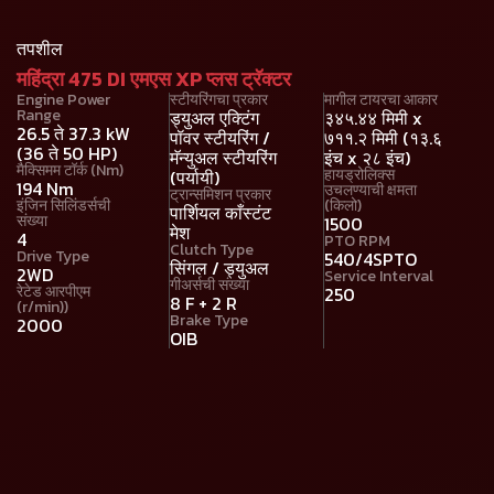
तपशील
महिंद्रा 475 DI एमएस XP प्लस ट्रॅक्टर
Engine Power
स्टीयरिंगचा प्रकार
मागील टायरचा आकार
Range
ड्युअल एक्टिंग
३४५.४४ मिमी x
26.5 ते 37.3 kW
पॉवर स्टीयरिंग /
७११.२ मिमी (१३.६
(36 ते 50 HP)
मॅन्युअल स्टीयरिंग
इंच x २८ इंच)
मैक्सिमम टॉर्क (Nm)
हायड्रोलिक्स
(पर्यायी)
194 Nm
उचलण्याची क्षमता
ट्रान्समिशन प्रकार
इंजिन सिलिंडर्सची
(किलो)
पार्शियल काँस्टंट
संख्या
1500
मेश
4
PTO RPM
Clutch Type
Drive Type
540/4SPTO
सिंगल / ड्युअल
2WD
Service Interval
गीअर्सची संख्या
रेटेड आरपीएम
250
8 F + 2 R
(r/min))
Brake Type
2000
OIB