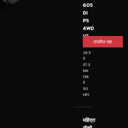
605
DI
PS
4WD
V1
तपशील पहा
ट्रॅक्टर
26.5
ते
37.3
kW
(36
ते
50
HP)
महिंद्रा
नोव्हो