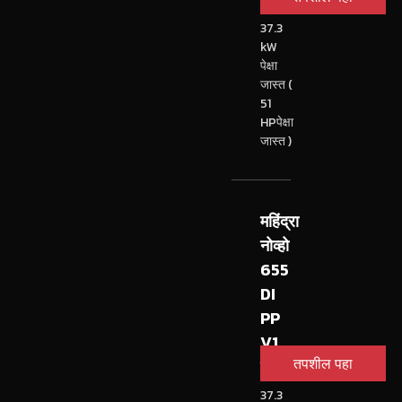
37.3
kW
पेक्षा
जास्त (
51
HPपेक्षा
जास्त )
महिंद्रा
नोव्हो
655
DI
PP
V1
तपशील पहा
ट्रॅक्टर
37.3