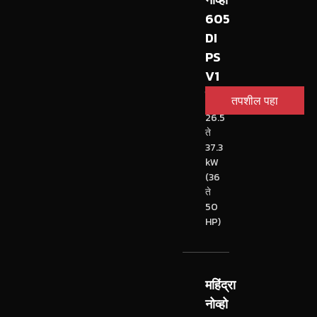
605
DI
PS
V1
ट्रॅक्टर
तपशील पहा
26.5
ते
37.3
kW
(36
ते
50
HP)
महिंद्रा
नोव्हो