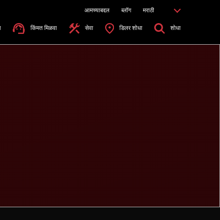
आमच्याबद्दल
ब्लॉग
मराठी
ा
किंमत मिळवा
सेवा
डिलर शोधा
शोधा