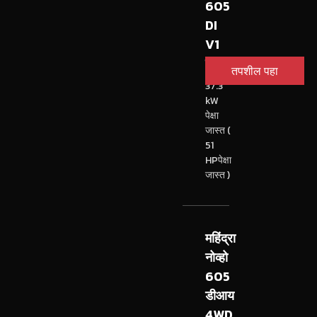
605
DI
V1
ट्रॅक्टर
तपशील पहा
37.3
kW
पेक्षा
जास्त (
51
HPपेक्षा
जास्त )
महिंद्रा
नोव्हो
605
डीआय
4WD