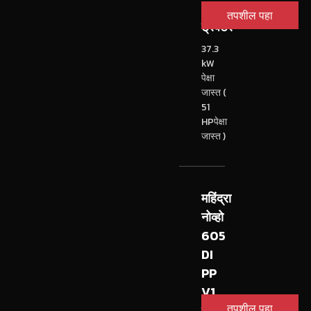
4WD
तपशील पहा
ट्रॅक्टर
37.3
kW
पेक्षा
जास्त (
51
HPपेक्षा
जास्त )
महिंद्रा
नोव्हो
605
DI
PP
V1
तपशील पहा
ट्रॅक्टर