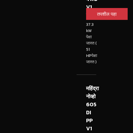
V1
तपशील पहा
ट्रॅक्टर
37.3
kW
पेक्षा
जास्त (
51
HPपेक्षा
जास्त )
महिंद्रा
नोव्हो
605
DI
PP
V1