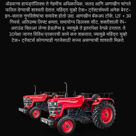
ॲडवान्स हायड्रॉलिक्स ते नेहमीच अधिकाधिक, जलद आणि आणखीन चांगले
फलित देण्याची शाश्वती देतात. महिंद्रा युव्हो टेक+ ट्रॅक्टर्समध्ये अनेक बेस्ट-
इन-क्लास गुणविशेषांचा समावेश होतो उदा. आणखीन बॅकअप टॉर्क, 12F + 3R
गियर्स, अतिउच्च लिफ्ट क्षमता, समायोग्य डिलक्स सीट, शक्तीशाली रॅप-
अराउंड क्लिअर लेन्स हेडलॅंप्स इ. ज्यामुळे ते इतरांपेक्षा वेगळे ठरतात. ते
30पेक्षा जास्त विविध प्रकारची कामे करु शकतात, ज्यामुळे महिंद्रा युव्हो
टेक+ ट्रॅक्टर्स कोणत्याही गरजेसाठी सज्ज असण्याची शाश्वती मिळते.