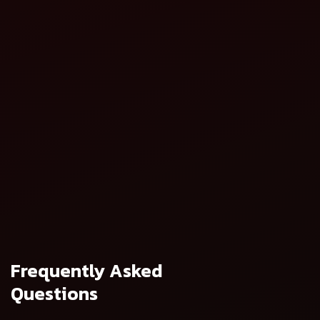
महिंद्रा गायरोव्हेटर ZLX
महिंद्रा पॅडीव्हेटर
निओ
तपशील पहा
तपशील पहा
महिंद्रा रिव्हर्स फॉरवर्ड
तपशील पहा
Frequently Asked
Questions