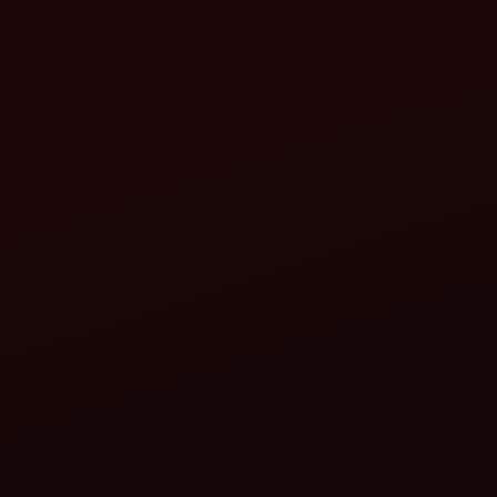
रोटाव्हेटर तेज-ई
महिंद्रा गायरोव्हेटर
एमएलएक्स
तपशील पहा
तपशील पहा
महिंद्रा महावेटर HD
महिंद्रा महावेटर HD
सिंगल स्पीड
तपशील पहा
तपशील पहा