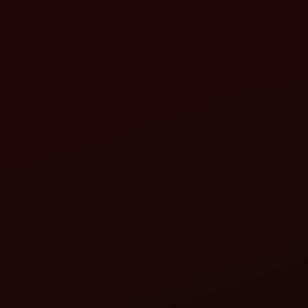
महिंद्रा सुपरव्हेटर
महिंद्रा गायरोव्हेटर
झेडएलएक्स+
तपशील पहा
तपशील पहा
महिंद्रा महाव्हेटर
महिंद्रा तेज-ई
झेडएलएक्स+
तपशील पहा
तपशील पहा