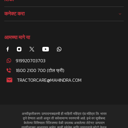
कनेक्ट करा
आमच्या मागे या
919920703703
1800 2100 700 (टोल फ्री)
TRACTORCARE@MAHINDRA.COM
अस्वीकृतीकरण: उत्पादनाबद्दलची ही माहिती महिंद्रा एंड महिंद्रा लि. भारत
द्वारे देण्यात आली असून ती सर्वसामान्य स्वरुपाची आहे. इथे वर सूचीबध्द
केलेल्या विशिष्ठता रिलिजच्या वेळी उपलब्ध असलेल्या लेटेस्ट उत्पादन
तपशीलाच्या आधारावर आहेत. काही इमेजेस आणि उत्पादनाचे फोटो केवळ