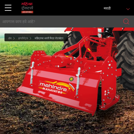
मराठी
होम
इम्प्लीमेंट्स
महिंद्राचा धरती मित्र रोटाव्हेटर