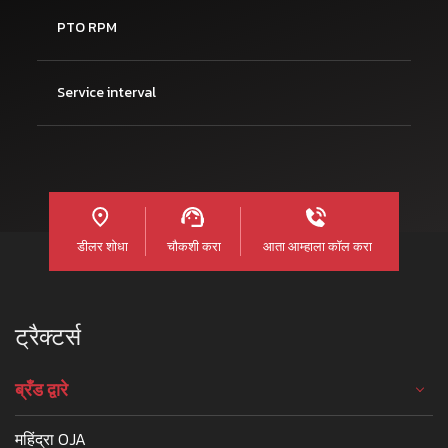
PTO RPM
Service interval
डीलर शोधा
चौकशी करा
आता आम्हाला कॉल करा
ट्रैक्टर्स
ब्रँड द्वारे
महिंद्रा OJA