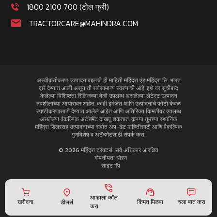
1800 2100 700 (टोल फ्री)
TRACTORCARE@MAHINDRA.COM
अस्वीकृतीकरण: उत्पादनाबद्दलची ही माहिती महिंद्रा एंड महिंद्रा लि. भारत
द्वारे देण्यात आली असून ती सर्वसामान्य स्वरुपाची आहे. इथे वर सूचीबध्द
केलेल्या विशिष्ठता रिलिजच्या वेळी उपलब्ध असलेल्या लेटेस्ट उत्पादन
तपशीलाच्या आधारावर आहेत. काही इमेजेस आणि उत्पादनाचे फोटो केवळ
स्पष्टीकरणासाठी देण्यात आलेले आहेत आणि अतिरिक्त किमतीवर उपलब्ध
असलेल्या वैकल्पिक अटॅचमेंट दाखवू शकतात. कृपया तुमच्या स्थानिक
महिंद्रा डिलरसह उत्पादनाच्या सर्वात अप-डेट माहितीसाठी आणि वैकल्पिक
गुणविशेष व अटॅचमेंटसाठी संपर्क करा.
© 2026 महिंद्रा ट्रॅक्टर्स. सर्व अधिकार आरक्षित
गोपनीयता धोरण
साइट मॅप
आम्हाला कॉल
किंमत मिळवा
खरीदना
चला बात करा
डीलर्स
करा