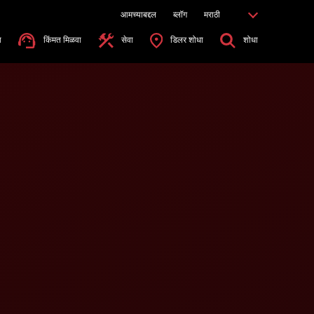
आमच्याबद्दल
ब्लॉग
मराठी
ा
किंमत मिळवा
सेवा
डिलर शोधा
शोधा
हर निवडा*