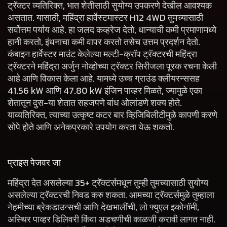
ट्रॅक्टर व्यतिरिक्त, भात शेतीसाठी सुयोग्य उपकरणे देखील आवश्यक
असतात. यासाठी, महिंद्रा हार्वेस्टमास्टर H12 4WD तुमच्यासाठी
सर्वोत्तम पर्याय आहे. हा जलद कव्हरेज देतो, धान्याची कमी प्रमाणामध्ये
हानी करतो, इंधनाचा कमी वापर करतो तसेच उत्तम प्रदर्शन देतो.
कंबाइन हार्वेस्टर माउंट केलेल्या मल्टी-क्रॉप ट्रॅक्टरची महिंद्रा
ट्रॅक्टरने महिंद्रा अर्जुन नोव्होच्या ट्रॅक्टर सिरीजला पूरक रचना केली
आहे आणि विकास केला आहे. यामध्ये उच्च ग्राउंड क्लीयरन्ससह
41.56 kW आणि 47.80 kW इंजिन पाव्हर मिळते, ज्यामुळे एका
शेतातून दुस-या शेतात सहजपणे बांध ओलांडणे शक्य होते.
याव्यतिरिक्त, त्याच्या उत्कृष्ट कटर बार व्हिजिबिलीटीमुळे कापणी करणे
सोपे होते आणि अनेकप्रकारे उपयोग करता येऊ शकतो.
प्राइस पेजवर जा
महिंद्रा देत असलेल्या 35+ ट्रॅक्टर्समधून तुम्ही तुमच्यासाठी सुयोग्य
असलेल्या ट्रॅक्टरची निवड करु शकता. आमच्या ट्रॅक्टर्समुळे तुम्हाला
नेहमीच्या ब्रेकडाउन्सची आणि देखभालींची, लो फ्युएल इकोनॉमी,
अस्थिर पाव्हर डिलिवरी किंवा अडचणीची काळजी करावी लागत नाही.