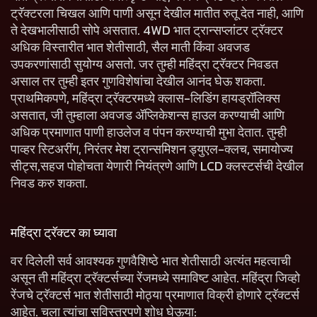
ट्रॅक्टरला चिखल आणि पाणी असून देखील मातीत रुतू देत नाही, आणि
ते देखभालीसाठी सोपे असतात. 4WD भात ट्रान्सप्लांटर ट्रॅक्टर
अधिक विस्तारीत भात शेतीसाठी, सैल माती किंवा अवजड
उपकरणांसाठी सुयोग्य असतो. जर तुम्ही महिंद्रा ट्रॅक्टर निवडत
असाल तर तुम्ही इतर गुणविशेषांचा देखील आनंद घेऊ शकता.
प्राथमिकपणे, महिंद्रा ट्रॅक्टरमध्ये क्लास-लिडिंग हायड्रॉलिक्स
असतात, जी तुम्हाला अवजड ॲप्लिकेशन्स हाउल करण्याची आणि
अधिक प्रमाणात पाणी हाउलेज व पंपन करण्याची मुभा देतात. तुम्ही
पाव्हर स्टिअरींग, निरंतर मेश ट्रान्समिशन ड्युएल-क्लच, समायोज्य
सीट्स,सहज पोहोचता येणारी नियंत्रणे आणि LCD क्लस्टर्सची देखील
निवड करु शकता.
महिंद्रा ट्रॅक्टर का घ्यावा
वर दिलेली सर्व आवश्यक गुणवैशिष्ठे भात शेतीसाठी अत्यंत महत्वाची
असून ती महिंद्रा ट्रॅक्टर्सच्या रेंजमध्ये समाविष्ट आहेत. महिंद्रा जिव्हो
रेंजचे ट्रॅक्टर्स भात शेतीसाठी मोठ्या प्रमाणात विक्री होणारे ट्रॅक्टर्स
आहेत. चला त्यांचा सविस्तरपणे शोध घेऊया: