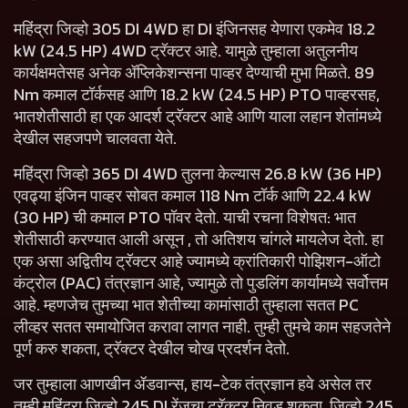
महिंद्रा जिव्हो 305 DI 4WD हा DI इंजिनसह येणारा एकमेव 18.2
kW (24.5 HP) 4WD ट्रॅक्टर आहे. यामुळे तुम्हाला अतुलनीय
कार्यक्षमतेसह अनेक ॲप्लिकेशन्सना पाव्हर देण्याची मुभा मिळते. 89
Nm कमाल टॉर्कसह आणि 18.2 kW (24.5 HP) PTO पाव्हरसह,
भातशेतीसाठी हा एक आदर्श ट्रॅक्टर आहे आणि याला लहान शेतांमध्ये
देखील सहजपणे चालवता येते.
महिंद्रा जिव्हो 365 DI 4WD तुलना केल्यास 26.8 kW (36 HP)
एवढ्या इंजिन पाव्हर सोबत कमाल 118 Nm टॉर्क आणि 22.4 kW
(30 HP) ची कमाल PTO पॉवर देतो. याची रचना विशेषत: भात
शेतीसाठी करण्यात आली असून , तो अतिशय चांगले मायलेज देतो. हा
एक असा अद्वितीय ट्रॅक्टर आहे ज्यामध्ये क्रांतिकारी पोझिशन-ऑटो
कंट्रोल (PAC) तंत्रज्ञान आहे, ज्यामुळे तो पुडलिंग कार्यामध्ये सर्वोत्तम
आहे. म्हणजेच तुमच्या भात शेतीच्या कामांसाठी तुम्हाला सतत PC
लीव्हर सतत समायोजित करावा लागत नाही. तुम्ही तुमचे काम सहजतेने
पूर्ण करु शकता, ट्रॅक्टर देखील चोख प्रदर्शन देतो.
जर तुम्हाला आणखीन ॲडवान्स, हाय-टेक तंत्रज्ञान हवे असेल तर
तुम्ही महिंद्रा जिव्हो 245 DI रेंजचा ट्रॅक्टर निवडू शकता. जिव्हो 245