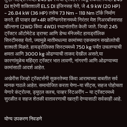
DI श्रेणी शक्तिशाली ELS DI इंजिनसह येते, जे 4.9 kW (20 HP)
- 26.84 kW (36 HP) तसेच 73 Nm - 118 Nm टॉर्क निर्माण
करते. ही पाव्हर 8F+4R कॉन्फिगरेशनमध्ये निरंतर मेश गिअरबॉक्ससह
व्हील्सना (2WD किंवा 4WD) स्थानांतरीत केली जाते. जिव्हो 245
ट्रॅक्टर ऑटोमेटेड ड्राफ्ट आणि डेप्थ मॅनेजमेंट हायड्रॉलिक
सिस्टीमसह येतो, ज्यामुळे मातीमधल्या कामांच्या एकसमान सखोलतेची
शाश्वती मिळते. हायड्रोलिक्स सिस्टममध्ये 750 kg पर्यंत उचलण्याची
क्षमता आणि 3000 kg ओढण्याची ताकद देखील असते,या
कारणांमुळेच महिंद्रा ट्रॅक्टर भात लावणी, नांगरणी आणि ओढण्याच्या
कामांसाठी आदर्श आहेत.
अखेरीस जिव्हो ट्रॅक्टर्सनी सुकरतेच्या किंवा आरामाच्या बाबतीत सर्व
मानक गाठले आहेत. समायोजित करता येणा-या सीट्स, सहज पोहोचता
येणारे कंट्रोल्स, ड्युएल क्लच, पाव्हर स्टिअरींग – या ट्रॅक्टरमध्ये
सुरळीत व सहज शेतकी वातावरणाची खात्री देण्यासाठी सर्वकाही आहे.
योग्य उपकरण निवडणे