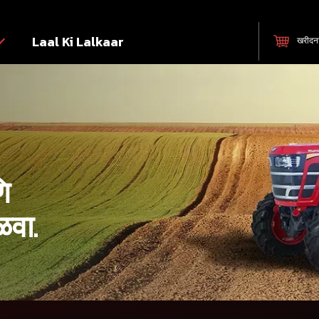
Laal Ki Lalkaar
खरीदन
णि
ळवा.