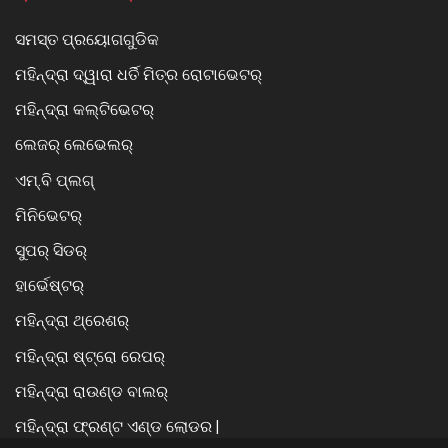
ସମସ୍ତ ପ୍ରୟୋଗଗୁଡିକ
ମହିନ୍ଦ୍ରା ଦ୍ୱାରା ଧର୍ତି ମିତ୍ର ରୋଟାଭେଟର୍
ମହିନ୍ଦ୍ରା କଲ୍ଟିଭେଟର୍
ଲେଜର୍ ଲେଭେଲର୍
ଏମ୍.ବି ପ୍ଲଗ୍
ମିନିଭେଟର୍
ସୁପର୍ ସିଡର୍
ହାର୍ଭେଷ୍ଟର୍
ମହିନ୍ଦ୍ରା ଥ୍ରେଶର୍
ମହିନ୍ଦ୍ରା ଷ୍ଟ୍ରୋ ରେପର୍
ମହିନ୍ଦ୍ରା ରାଉଣ୍ଡ ବାଲର୍
ମହିନ୍ଦ୍ରା ଫ୍ରଣ୍ଟ ଏଣ୍ଡ ଲୋଡର |