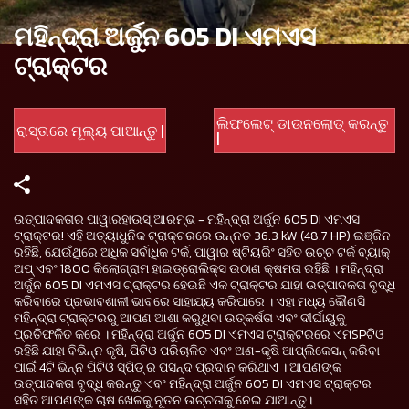
ମହିନ୍ଦ୍ରା ଅର୍ଜୁନ 605 DI ଏମଏସ
ଟ୍ରାକ୍ଟର
ଲିଫଲେଟ୍ ଡାଉନଲୋଡ୍ କରନ୍ତୁ
ରାସ୍ତାରେ ମୂଲ୍ୟ ପାଆନ୍ତୁ |
|
ଉତ୍ପାଦକତାର ପାୱାରହାଉସ୍ ଆରମ୍ଭ - ମହିନ୍ଦ୍ରା ଅର୍ଜୁନ 605 DI ଏମଏସ
ଟ୍ରାକ୍ଟର! ଏହି ଅତ୍ୟାଧୁନିକ ଟ୍ରାକ୍ଟରରେ ଉନ୍ନତ 36.3 kW (48.7 HP) ଇଞ୍ଜିନ
ରହିଛି, ଯେଉଁଥିରେ ଅଧିକ ସର୍ବାଧିକ ଟର୍କ, ପାୱାର ଷ୍ଟିୟରିଂ ସହିତ ଉଚ୍ଚ ଟର୍କ ବ୍ୟାକ୍
ଅପ୍ ଏବଂ 1800 କିଲୋଗ୍ରାମ ହାଇଡ୍ରୋଲିକ୍ସ ଉଠାଣ କ୍ଷମତା ରହିଛି । ମହିନ୍ଦ୍ରା
ଅର୍ଜୁନ 605 DI ଏମଏସ ଟ୍ରାକ୍ଟର ହେଉଛି ଏକ ଟ୍ରାକ୍ଟର ଯାହା ଉତ୍ପାଦକତା ବୃଦ୍ଧି
କରିବାରେ ପ୍ରଭାବଶାଳୀ ଭାବରେ ସାହାଯ୍ୟ କରିପାରେ । ଏହା ମଧ୍ୟ କୌଣସି
ମହିନ୍ଦ୍ରା ଟ୍ରାକ୍ଟରରୁ ଆପଣ ଆଶା କରୁଥିବା ଉତ୍କର୍ଷତା ଏବଂ ଦୀର୍ଘାୟୁକୁ
ପ୍ରତିଫଳିତ କରେ । ମହିନ୍ଦ୍ରା ଅର୍ଜୁନ 605 DI ଏମଏସ ଟ୍ରାକ୍ଟରରେ ଏମSPଟିଓ
ରହିଛି ଯାହା ବିଭିନ୍ନ କୃଷି, ପିଟିଓ ପରିଚାଳିତ ଏବଂ ଅଣ-କୃଷି ଆପ୍ଲିକେସନ୍ କରିବା
ପାଇଁ 4ଟି ଭିନ୍ନ ପିଟିଓ ସ୍ପିଡ୍ ର ପସନ୍ଦ ପ୍ରଦାନ କରିଥାଏ । ଆପଣଙ୍କ
ଉତ୍ପାଦକତା ବୃଦ୍ଧି କରନ୍ତୁ ଏବଂ ମହିନ୍ଦ୍ରା ଅର୍ଜୁନ 605 DI ଏମଏସ ଟ୍ରାକ୍ଟର
ସହିତ ଆପଣଙ୍କ ଚାଷ ଖେଳକୁ ନୂତନ ଉଚ୍ଚତାକୁ ନେଇ ଯାଆନ୍ତୁ।