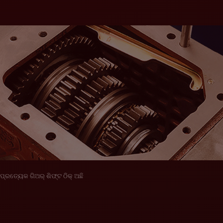
ପ୍ରତ୍ୟେକ ଗିଅର୍ ଶିଫ୍ଟ ଠିକ୍ ଅଛି