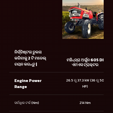
ନିର୍ଦ୍ଦିଷ୍ଟତା ତୁଳନା
କରିବାକୁ 2 ଟି ମଡେଲ୍
ମହିନ୍ଦ୍ରା ଅର୍ଜୁନ 605 DI
ଚୟନ କରନ୍ତୁ |
ଏମଏସ ଟ୍ରାକ୍ଟର
Engine Power
26.5 ରୁ 37.3 kW (36 ରୁ 50
Range
HP)
ସର୍ବାଧିକ ଟର୍କ (Nm)
214 Nm