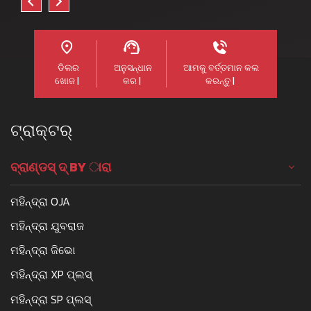
ଡିଲର
ଅନୁସନ୍ଧାନ
ଆମକୁ ବର୍ତ୍ତମାନ କଲ
ଖୋଜ |
କର |
କରନ୍ତୁ |
ଟ୍ରାକ୍ଟର୍
ବ୍ରାଣ୍ଡସ୍ ଦ୍ BY ାରା
ମହିନ୍ଦ୍ରା OJA
ମହିନ୍ଦ୍ରା ଯୁବରାଜ
ମହିନ୍ଦ୍ରା ଜିଭୋ
ମହିନ୍ଦ୍ରା XP ପ୍ଲସ୍
ମହିନ୍ଦ୍ରା SP ପ୍ଲସ୍