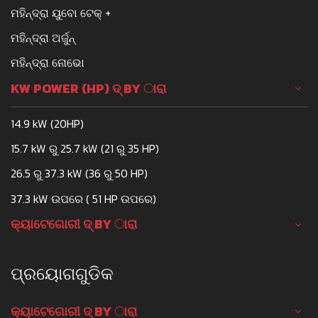
ମହିନ୍ଦ୍ରା ୟୁବୋ ଟେକ୍ +
ମହିନ୍ଦ୍ରା ଅର୍ଜୁନ୍
ମହିନ୍ଦ୍ରା ନୋଭୋ
KW POWER (HP) ଦ୍ BY ାରା
14.9 kW (20HP)
15.7 kW ରୁ 25.7 kW (21 ରୁ 35 HP)
26.5 ରୁ 37.3 kW (36 ରୁ 50 HP)
37.3 kW ଉପରେ ( 51 HP ଉପରେ)
କ୍ୟାଟେଗୋରୀ ଦ୍ BY ାରା
ପ୍ରୟୋଗଗୁଡିକ
କ୍ୟାଟେଗୋରୀ ଦ୍ BY ାରା