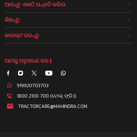
ଆସନ୍ତୁ ଏକାଠି ଉନ୍ନତି କରିବା
ଶିଖନ୍ତୁ
କନେକ୍ଟ କରନ୍ତୁ
ଆମକୁ ଅନୁସରଣ କର |
919920703703
1800 2100 700 (ଟୋଲ୍ ଫ୍ରି |)
TRACTORCARE@MAHINDRA.COM