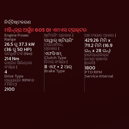
ନିର୍ଦ୍ଦିଷ୍ଟକରଣ
ମହିନ୍ଦ୍ରା ଅର୍ଜୁନ 605 DI ଏମଏସ ଟ୍ରାକ୍ଟର
Engine Power
ଷ୍ଟିଅରିଂ ପ୍ରକାର |
ପଛ ଟାୟାର ଆକାର |
Range
ପାୱାର୍ ଷ୍ଟିୟରିଂ
429.26 ମିମି x
26.5 ରୁ 37.3 kW
ଟ୍ରାନ୍ସମିସନ୍
711.2 ମିମି (16.9
ପ୍ରକାର |
(36 ରୁ 50 HP)
ଇନ୍ x 28 ଇନ୍)
ଏଫସିଏମ୍
ସର୍ବାଧିକ ଟର୍କ (Nm)
ହାଇଡ୍ରୋଲିକ୍ସ
Clutch Type
214 Nm
ଉଠାଣ କ୍ଷମତା
ଗିଅର୍ ସଂଖ୍ୟା |
ଇଞ୍ଜିନ ସିଲିଣ୍ଡର
(କେଜି)
8 ଏଫ୍ + 2 ଆର୍
ସଂଖ୍ୟା |
1800
Brake Type
4
PTO RPM
Drive Type
Service Interval
ମୂଲ୍ୟାୟନ RPM (r
/ ମିନିଟ୍)
2100