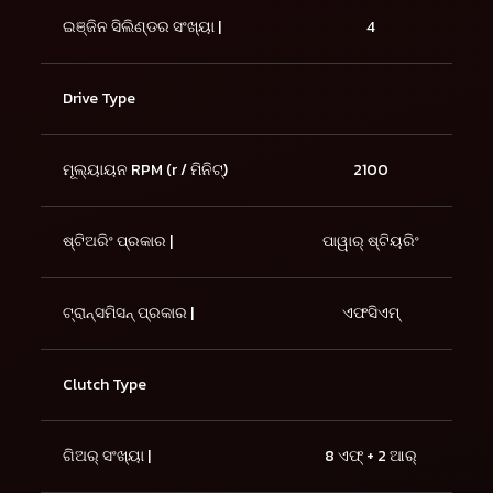
ଇଞ୍ଜିନ ସିଲିଣ୍ଡର ସଂଖ୍ୟା |
4
Drive Type
ମୂଲ୍ୟାୟନ RPM (r / ମିନିଟ୍)
2100
ଷ୍ଟିଅରିଂ ପ୍ରକାର |
ପାୱାର୍ ଷ୍ଟିୟରିଂ
ଟ୍ରାନ୍ସମିସନ୍ ପ୍ରକାର |
ଏଫସିଏମ୍
Clutch Type
ଗିଅର୍ ସଂଖ୍ୟା |
8 ଏଫ୍ + 2 ଆର୍