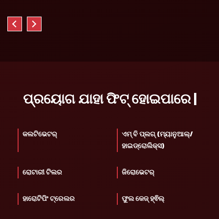
ପ୍ରୟୋଗ ଯାହା ଫିଟ୍ ହୋଇପାରେ |
କଲଟିଭେଟର୍
ଏମ୍ ବି ପ୍ଲଗ୍ (ମ୍ୟାନୁଆଲ୍/
ହାଇଡ୍ରୋଲିକ୍ସ)
ରୋଟାରୀ ଟିଲର
ଜିରୋଭେଟର୍
ହାରୋଟିପିଂ ଟ୍ରେଲର
ଫୁଲ କେଜ୍ ହ୍ଵିଲ୍