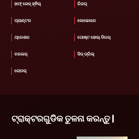
ହାଫ୍ କେଜ୍ ହ୍ଵିଲ୍
ରିଜର୍
ପ୍ଲାଣ୍ଟର
ଲେଭେଲର
ଥ୍ରେଶର
ପୋଷ୍ଟ ହୋଲ୍ ଡିଗର୍
ବାଲେର୍
ସିଡ୍ ଡ୍ରିଲ୍
ଲୋଡର୍
ଟ୍ରାକ୍ଟରଗୁଡିକ ତୁଳନା କରନ୍ତୁ |