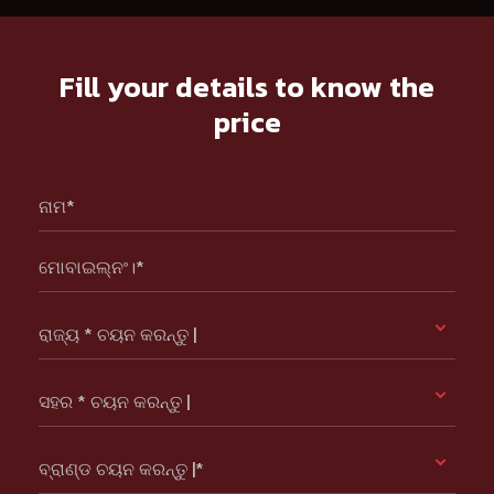
Fill your details to know the
price
ନାମ*
ମୋବାଇଲ୍ନଂ।*
ରାଜ୍ୟ * ଚୟନ କରନ୍ତୁ |
ସହର * ଚୟନ କରନ୍ତୁ |
ବ୍ରାଣ୍ଡ ଚୟନ କରନ୍ତୁ |*