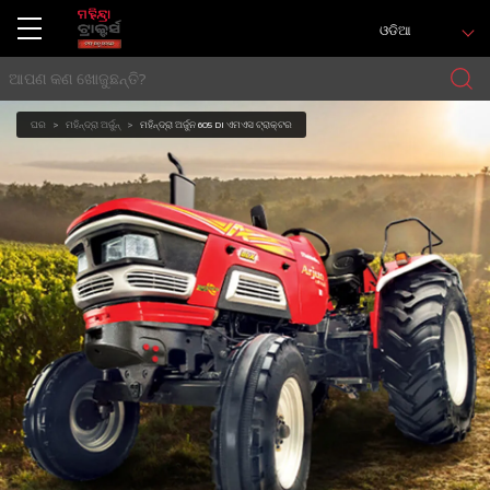
ଓଡିଆ
ଘର
ମହିନ୍ଦ୍ରା ଅର୍ଜୁନ୍
ମହିନ୍ଦ୍ରା ଅର୍ଜୁନ 605 DI ଏମଏସ ଟ୍ରାକ୍ଟର