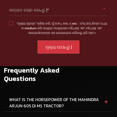
ଉତ୍ପାଦ ଚୟନ କରନ୍ତୁ |*
“ମୂଲ୍ୟ ପ୍ରାପ୍ତ” କ୍ଲିକ୍ କରି, ମୁଁ ଫୋନ୍ କଲ, ହ୍ ats ାଟସ୍ ଆପ୍ କିମ୍ବା ଅନ୍ୟ
କ medium ଣସି ମାଧ୍ୟମ ମାଧ୍ୟମରେ ମହିନ୍ଦ୍ରା ଏବଂ ମହିନ୍ଦ୍ରା ଏବଂ
ସହଯୋଗୀମାନଙ୍କ ସହ ଯୋଗାଯୋଗ କରିବାକୁ ରାଜି ଅଟେ।
Frequently Asked
Questions
+
WHAT IS THE HORSEPOWER OF THE MAHINDRA
ARJUN 605 DI MS TRACTOR?