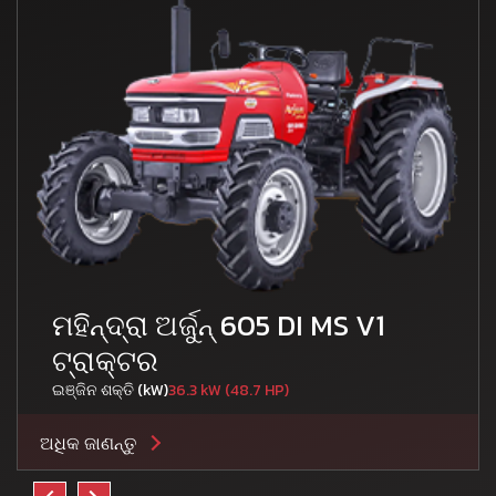
ମହିନ୍ଦ୍ରା ଅର୍ଜୁନ୍ 605 DI MS V1
ଟ୍ରାକ୍ଟର
ଇଞ୍ଜିନ ଶକ୍ତି (kW)
36.3 kW (48.7 HP)
ଅଧିକ ଜାଣନ୍ତୁ