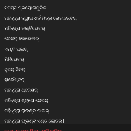
ସମସ୍ତ ପ୍ରୟୋଗଗୁଡିକ
ମହିନ୍ଦ୍ରା ଦ୍ୱାରା ଧର୍ତି ମିତ୍ର ରୋଟାଭେଟର୍
ମହିନ୍ଦ୍ରା କଲ୍ଟିଭେଟର୍
ଲେଜର୍ ଲେଭେଲର୍
ଏମ୍.ବି ପ୍ଲଗ୍
ମିନିଭେଟର୍
ସୁପର୍ ସିଡର୍
ହାର୍ଭେଷ୍ଟର୍
ମହିନ୍ଦ୍ରା ଥ୍ରେଶର୍
ମହିନ୍ଦ୍ରା ଷ୍ଟ୍ରୋ ରେପର୍
ମହିନ୍ଦ୍ରା ରାଉଣ୍ଡ ବାଲର୍
ମହିନ୍ଦ୍ରା ଫ୍ରଣ୍ଟ ଏଣ୍ଡ ଲୋଡର |