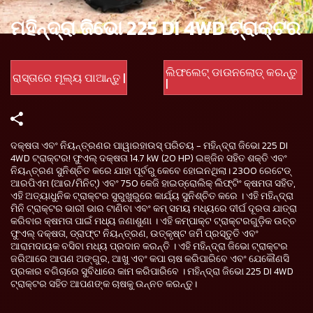
ମହିନ୍ଦ୍ରା ଜିଭୋ 225 DI 4WD ଟ୍ରାକ୍ଟର
ଲିଫଲେଟ୍ ଡାଉନଲୋଡ୍ କରନ୍ତୁ
ରାସ୍ତାରେ ମୂଲ୍ୟ ପାଆନ୍ତୁ |
|
ଦକ୍ଷତା ଏବଂ ନିୟନ୍ତ୍ରଣର ପାୱାରହାଉସ୍ ପରିଚୟ - ମହିନ୍ଦ୍ରା ଜିଭୋ 225 DI
4WD ଟ୍ରାକ୍ଟର! ଫୁଏଲ୍ ଦକ୍ଷତା 14.7 kW (20 HP) ଇଞ୍ଜିନ ସହିତ ଶକ୍ତି ଏବଂ
ନିୟନ୍ତ୍ରଣ ସୁନିଶ୍ଚିତ କରେ ଯାହା ପୂର୍ବରୁ କେବେ ହୋଇନଥିଲା। 2300 ରେଟେଡ୍
ଆରପିଏମ (ଆର/ମିନିଟ୍) ଏବଂ 750 କେଜି ହାଇଡ୍ରୋଲିକ୍ ଲିଫ୍ଟିଂ କ୍ଷମତା ସହିତ,
ଏହି ଅତ୍ୟାଧୁନିକ ଟ୍ରାକ୍ଟର ସୁରୁଖୁରୁରେ କାର୍ଯ୍ୟ ସୁନିଶ୍ଚିତ କରେ । ଏହି ମହିନ୍ଦ୍ରା
ମିନି ଟ୍ରାକ୍ଟର ଭାରୀ ଭାର ଟାଣିବା ଏବଂ କମ୍ ସମୟ ମଧ୍ୟରେ ଦୀର୍ଘ ଦୂରତା ଯାତ୍ରା
କରିବାର କ୍ଷମତା ପାଇଁ ମଧ୍ୟ ଜଣାଶୁଣା । ଏହି କମ୍ପାକ୍ଟ ଟ୍ରାକ୍ଟରଗୁଡ଼ିକ ଉଚ୍ଚ
ଫୁଏଲ୍ ଦକ୍ଷତା, ଡ୍ରାଫ୍ଟ ନିୟନ୍ତ୍ରଣ, ଉତ୍କୃଷ୍ଟ ଜମି ପ୍ରସ୍ତୁତି ଏବଂ
ଆରାମଦାୟକ ବସିବା ମଧ୍ୟ ପ୍ରଦାନ କରନ୍ତି । ଏହି ମହିନ୍ଦ୍ରା ଜିଭୋ ଟ୍ରାକ୍ଟର
ଜରିଆରେ ଆପଣ ଅଙ୍ଗୁର, ଆଖୁ ଏବଂ କପା ଚାଷ କରିପାରିବେ ଏବଂ ଯେକୌଣସି
ପ୍ରକାର ବଗିଚାରେ ସୁବିଧାରେ କାମ କରିପାରିବେ । ମହିନ୍ଦ୍ରା ଜିଭୋ 225 DI 4WD
ଟ୍ରାକ୍ଟର ସହିତ ଆପଣଙ୍କ ଚାଷକୁ ଉନ୍ନତ କରନ୍ତୁ।