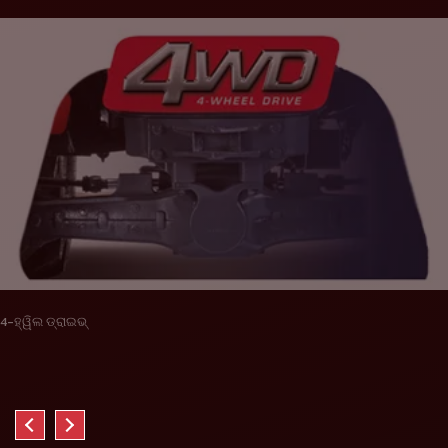
4-ହ୍ୱିଲ ଡ୍ରାଇଭ୍