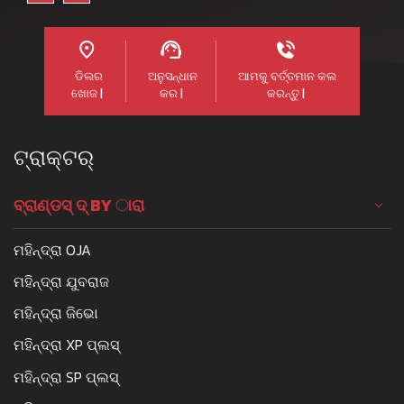
ଡିଲର
ଅନୁସନ୍ଧାନ
ଆମକୁ ବର୍ତ୍ତମାନ କଲ
ଖୋଜ |
କର |
କରନ୍ତୁ |
ଟ୍ରାକ୍ଟର୍
ବ୍ରାଣ୍ଡସ୍ ଦ୍ BY ାରା
ମହିନ୍ଦ୍ରା OJA
ମହିନ୍ଦ୍ରା ଯୁବରାଜ
ମହିନ୍ଦ୍ରା ଜିଭୋ
ମହିନ୍ଦ୍ରା XP ପ୍ଲସ୍
ମହିନ୍ଦ୍ରା SP ପ୍ଲସ୍