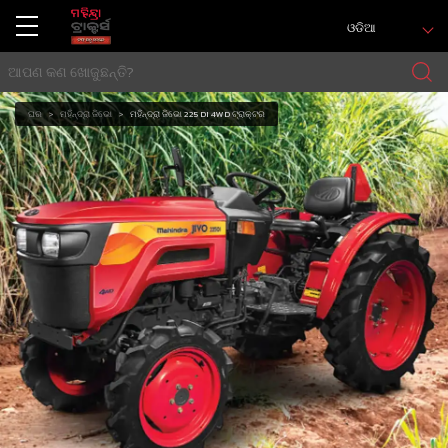
ଓଡିଆ
ଘର
ମହିନ୍ଦ୍ରା ଜିଭୋ
ମହିନ୍ଦ୍ରା ଜିଭୋ 225 DI 4WD ଟ୍ରାକ୍ଟର