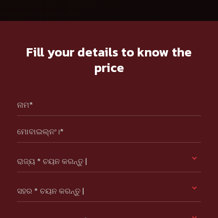
Fill your details to know the
price
ନାମ*
ମୋବାଇଲ୍ନଂ।*
ରାଜ୍ୟ * ଚୟନ କରନ୍ତୁ |
ସହର * ଚୟନ କରନ୍ତୁ |