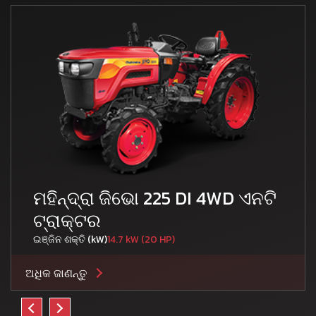
ମହିନ୍ଦ୍ରା ଜିଭୋ 225 DI 4WD ଏନଟି
ଟ୍ରାକ୍ଟର
ଇଞ୍ଜିନ ଶକ୍ତି (kW)
14.7 kW (20 HP)
ଅଧିକ ଜାଣନ୍ତୁ