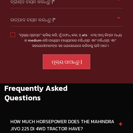
ବ୍ରାଣ୍ଡ ଚୟନ କରନ୍ତୁ |*
ଉତ୍ପାଦ ଚୟନ କରନ୍ତୁ |*
“ମୂଲ୍ୟ ପ୍ରାପ୍ତ” କ୍ଲିକ୍ କରି, ମୁଁ ଫୋନ୍ କଲ, ହ୍ ats ାଟସ୍ ଆପ୍ କିମ୍ବା ଅନ୍ୟ
କ medium ଣସି ମାଧ୍ୟମ ମାଧ୍ୟମରେ ମହିନ୍ଦ୍ରା ଏବଂ ମହିନ୍ଦ୍ରା ଏବଂ
ସହଯୋଗୀମାନଙ୍କ ସହ ଯୋଗାଯୋଗ କରିବାକୁ ରାଜି ଅଟେ।
Frequently Asked
Questions
+
HOW MUCH HORSEPOWER DOES THE MAHINDRA
JIVO 225 DI 4WD TRACTOR HAVE?