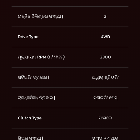
ଇଞ୍ଜିନ ସିଲିଣ୍ଡର ସଂଖ୍ୟା |
2
Drive Type
4WD
ମୂଲ୍ୟାୟନ RPM (r / ମିନିଟ୍)
2300
ଷ୍ଟିଅରିଂ ପ୍ରକାର |
ପାୱାର୍ ଷ୍ଟିୟରିଂ
ଟ୍ରାନ୍ସମିସନ୍ ପ୍ରକାର |
ସ୍ଲାଇଡିଂ ମେସ୍
Clutch Type
ସିଂଗଲେ
ଗିଅର୍ ସଂଖ୍ୟା |
8 ଏଫ୍ + 4 ଆର୍