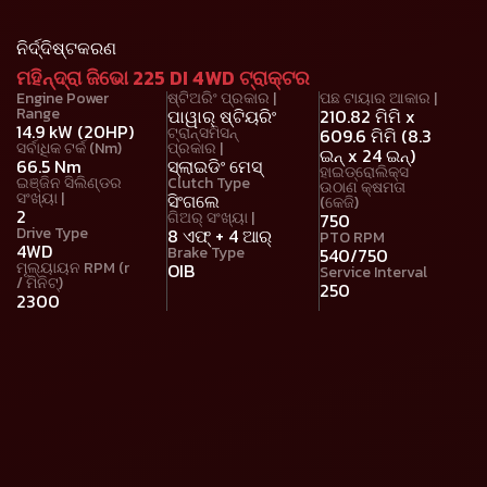
ନିର୍ଦ୍ଦିଷ୍ଟକରଣ
ମହିନ୍ଦ୍ରା ଜିଭୋ 225 DI 4WD ଟ୍ରାକ୍ଟର
Engine Power
ଷ୍ଟିଅରିଂ ପ୍ରକାର |
ପଛ ଟାୟାର ଆକାର |
Range
ପାୱାର୍ ଷ୍ଟିୟରିଂ
210.82 ମିମି x
14.9 kW (20HP)
ଟ୍ରାନ୍ସମିସନ୍
609.6 ମିମି (8.3
ସର୍ବାଧିକ ଟର୍କ (Nm)
ପ୍ରକାର |
ଇନ୍ x 24 ଇନ୍)
66.5 Nm
ସ୍ଲାଇଡିଂ ମେସ୍
ହାଇଡ୍ରୋଲିକ୍ସ
ଇଞ୍ଜିନ ସିଲିଣ୍ଡର
Clutch Type
ଉଠାଣ କ୍ଷମତା
ସଂଖ୍ୟା |
ସିଂଗଲେ
(କେଜି)
2
ଗିଅର୍ ସଂଖ୍ୟା |
750
Drive Type
8 ଏଫ୍ + 4 ଆର୍
PTO RPM
4WD
Brake Type
540/750
ମୂଲ୍ୟାୟନ RPM (r
OIB
Service Interval
/ ମିନିଟ୍)
250
2300