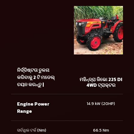
ନିର୍ଦ୍ଦିଷ୍ଟତା ତୁଳନା
କରିବାକୁ 2 ଟି ମଡେଲ୍
ମହିନ୍ଦ୍ରା ଜିଭୋ 225 DI
ଚୟନ କରନ୍ତୁ |
4WD ଟ୍ରାକ୍ଟର
Engine Power
14.9 kW (20HP)
Range
ସର୍ବାଧିକ ଟର୍କ (Nm)
66.5 Nm