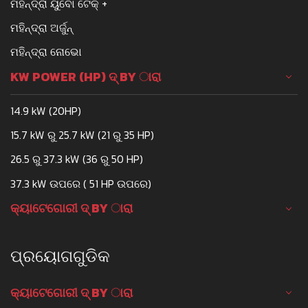
ମହିନ୍ଦ୍ରା ୟୁବୋ ଟେକ୍ +
ମହିନ୍ଦ୍ରା ଅର୍ଜୁନ୍
ମହିନ୍ଦ୍ରା ନୋଭୋ
KW POWER (HP) ଦ୍ BY ାରା
14.9 kW (20HP)
15.7 kW ରୁ 25.7 kW (21 ରୁ 35 HP)
26.5 ରୁ 37.3 kW (36 ରୁ 50 HP)
37.3 kW ଉପରେ ( 51 HP ଉପରେ)
କ୍ୟାଟେଗୋରୀ ଦ୍ BY ାରା
ପ୍ରୟୋଗଗୁଡିକ
କ୍ୟାଟେଗୋରୀ ଦ୍ BY ାରା