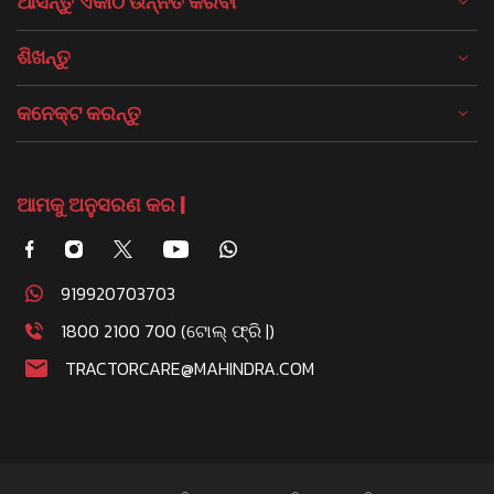
ଆସନ୍ତୁ ଏକାଠି ଉନ୍ନତି କରିବା
ଶିଖନ୍ତୁ
କନେକ୍ଟ କରନ୍ତୁ
ଆମକୁ ଅନୁସରଣ କର |
919920703703
1800 2100 700 (ଟୋଲ୍ ଫ୍ରି |)
TRACTORCARE@MAHINDRA.COM