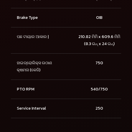
Brake Type
OIB
ପଛ ଟାୟାର ଆକାର |
210.82 ମିମି x 609.6 ମିମି
(8.3 ଇନ୍ x 24 ଇନ୍)
ହାଇଡ୍ରୋଲିକ୍ସ ଉଠାଣ
750
କ୍ଷମତା (କେଜି)
PTO RPM
540/750
Service Interval
250