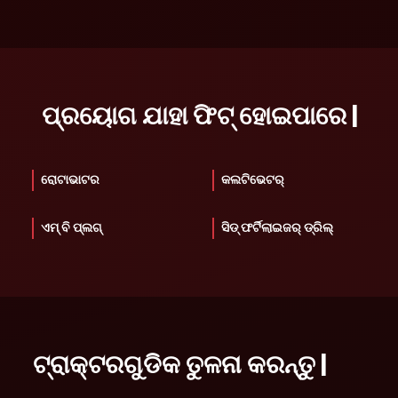
ପ୍ରୟୋଗ ଯାହା ଫିଟ୍ ହୋଇପାରେ |
ରୋଟାଭାଟର
କଲଟିଭେଟର୍
ଏମ୍ ବି ପ୍ଲଗ୍
ସିଡ୍ ଫର୍ଟିଲାଇଜର୍ ଡ୍ରିଲ୍
ଟ୍ରାକ୍ଟରଗୁଡିକ ତୁଳନା କରନ୍ତୁ |