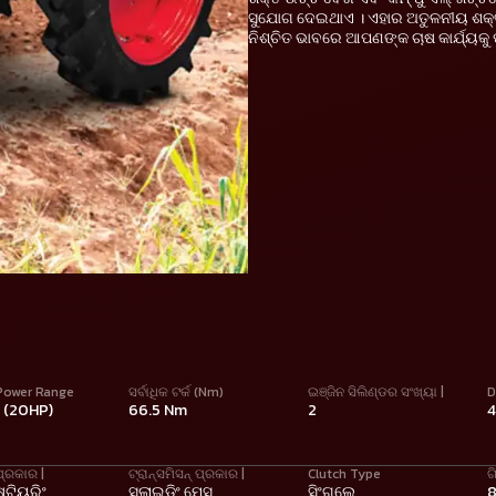
ସୁଯୋଗ ଦେଇଥାଏ । ଏହାର ଅତୁଳନୀୟ ଶକ୍ତି,
ନିଶ୍ଚିତ ଭାବରେ ଆପଣଙ୍କ ଚାଷ କାର୍ଯ୍ୟକୁ 
Power Range
ସର୍ବାଧିକ ଟର୍କ (Nm)
ଇଞ୍ଜିନ ସିଲିଣ୍ଡର ସଂଖ୍ୟା |
D
W (20HP)
66.5 Nm
2
ପ୍ରକାର |
ଟ୍ରାନ୍ସମିସନ୍ ପ୍ରକାର |
Clutch Type
ଗ
ଷ୍ଟିୟରିଂ
ସ୍ଲାଇଡିଂ ମେସ୍
ସିଂଗଲେ
8