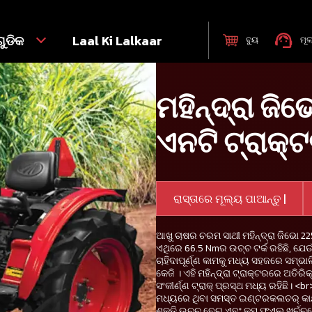
ୁଡିକ
Laal Ki Lalkaar
ବୁୟ
ମୂଲ
ମହିନ୍ଦ୍ରା ଜି
ଏନଟି ଟ୍ରାକ୍
ରାସ୍ତାରେ ମୂଲ୍ୟ ପାଆନ୍ତୁ |
ଆଖୁ ଚାଷର ଚରମ ସାଥୀ ମହିନ୍ଦ୍ରା ଜିଭୋ 2
ଏଥିରେ 66.5 Nmର ଉଚ୍ଚ ଟର୍କ ରହିଛି, ଯେଉଁଥ
ଚାହିଦାପୂର୍ଣ୍ଣ କାମକୁ ମଧ୍ୟ ସହଜରେ ସମ୍ଭ
କେଜି । ଏହି ମହିନ୍ଦ୍ରା ଟ୍ରାକ୍ଟରରେ ଅତିର
ସଂକୀର୍ଣ୍ଣ ଟ୍ରାକ୍ ପ୍ରସ୍ଥ ମଧ୍ୟ ରହିଛି। <b
ମଧ୍ୟରେ ଥିବା ସମସ୍ତ ଇଣ୍ଟରକଲଚର୍ କାର୍
ଶକ୍ତି ଉଚ୍ଚ ବେଗ ଏବଂ କମ୍ ଫୁଏଲ୍ ଖର୍ଚ୍