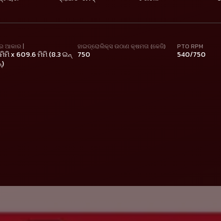
ର ଆକାର |
ହାଇଡ୍ରୋଲିକ୍ସ ଉଠାଣ କ୍ଷମତା (କେଜି)
PTO RPM
ମିମି x 609.6 ମିମି (8.3 ଇନ୍
750
540/750
୍)