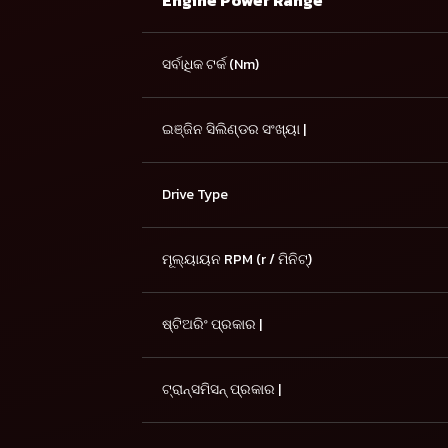
Engine Power Range
ସର୍ବାଧିକ ଟର୍କ (Nm)
ଇଞ୍ଜିନ ସିଲିଣ୍ଡର ସଂଖ୍ୟା |
Drive Type
ମୂଲ୍ୟାୟନ RPM (r / ମିନିଟ୍)
ଷ୍ଟିଅରିଂ ପ୍ରକାର |
ଟ୍ରାନ୍ସମିସନ୍ ପ୍ରକାର |