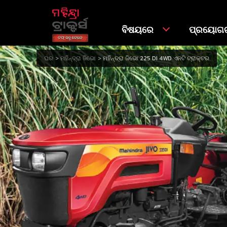
ବିଷୟରେ
ପ୍ରୟୋଗଗ
ଘର
ମହିନ୍ଦ୍ରା ଜିଭୋ
ମହିନ୍ଦ୍ରା ଜିଭୋ 225 DI 4WD ଏନଟି ଟ୍ରାକ୍ଟର