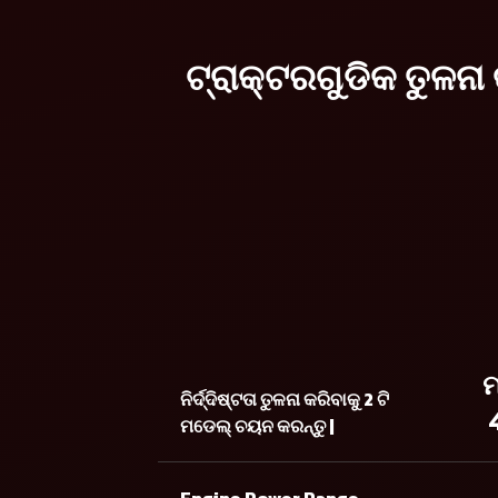
ଟ୍ରାକ୍ଟରଗୁଡିକ ତୁଳନା 
ମ
ନିର୍ଦ୍ଦିଷ୍ଟତା ତୁଳନା କରିବାକୁ 2 ଟି
ମଡେଲ୍ ଚୟନ କରନ୍ତୁ |