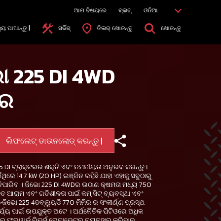
ଆମ ବିଷୟରେ
ବ୍ଲଗ୍
ଓଡିଆ
୍ୟ ପାଆନ୍ତୁ |
ସର୍ଭିସ୍
ଡିଲର୍ ଖୋଜନ୍ତୁ
ଖୋଜନ୍ତୁ
ଭୋ 225 DI 4WD
ଟର
ଲିଫଲେଟ୍ ଡାଉନଲୋଡ୍ କରନ୍ତୁ |
25 DI ଟ୍ରାକ୍ଟରର ଶକ୍ତି ଏବଂ ନମନୀୟତା ଅନୁଭବ କରନ୍ତୁ।
ିରେ 14.7 kW (20 HP) ଇଞ୍ଜିନ ରହିଛି ଯାହା ଏହାକୁ ସବୁଠାରୁ
ାଳିପାରିବ । ଜିଭୋ 225 DI 4WDର ଉଠାଣ କ୍ଷମତା ମଧ୍ୟ 750
ିକ୍ତ ଆରାମ ଏବଂ ଗତିଶୀଳତା ପାଇଁ କମ୍ ସିଟ୍ ବ୍ୟବସ୍ଥା ଏବଂ
r>ଜିଭୋ 225 4ଡବ୍ଲ୍ୟୁଡି 770 ମିମିର ର ସଂକୀର୍ଣ୍ଣ ପ୍ରସ୍ଥ
ଯ୍ୟ ପାଇଁ ଉପଯୁକ୍ତ ଅଟେ । ଅର୍ଥନୈତିକ ପିଟିଓରେ ଅଧିକ
ଚରେ ଫରୱାର୍ଡ ରିଭର୍ସ ରୋଟାଭେଟର ବ୍ୟବହାର କରିବାର