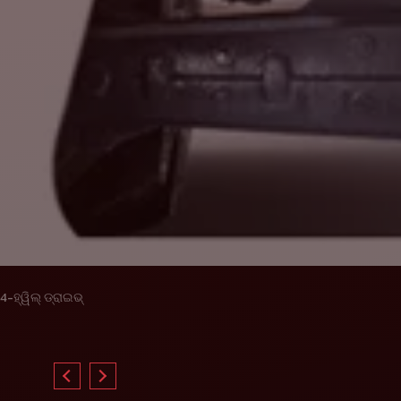
4-ହ୍ୱିଲ୍ ଡ୍ରାଇଭ୍