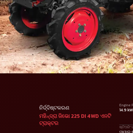
Engine 
ନିର୍ଦ୍ଦିଷ୍ଟକରଣ
14.9 k
ମହିନ୍ଦ୍ରା ଜିଭୋ 225 DI 4WD ଏନଟି
ଟ୍ରାକ୍ଟର
ଷ୍ଟିଅରିଂ 
ପାୱାର୍ 