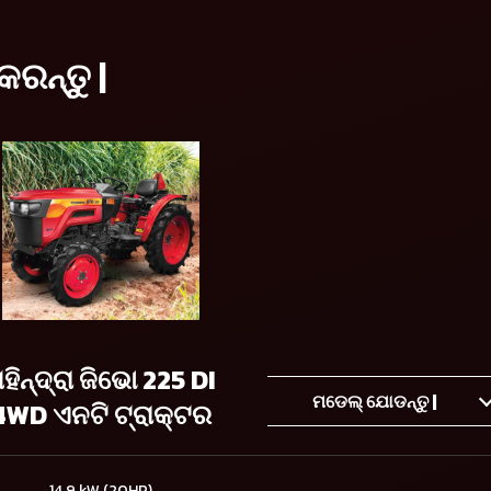
କରନ୍ତୁ |
ହିନ୍ଦ୍ରା ଜିଭୋ 225 DI
ମଡେଲ୍ ଯୋଡନ୍ତୁ |
4WD ଏନଟି ଟ୍ରାକ୍ଟର
14.9 kW (20HP)