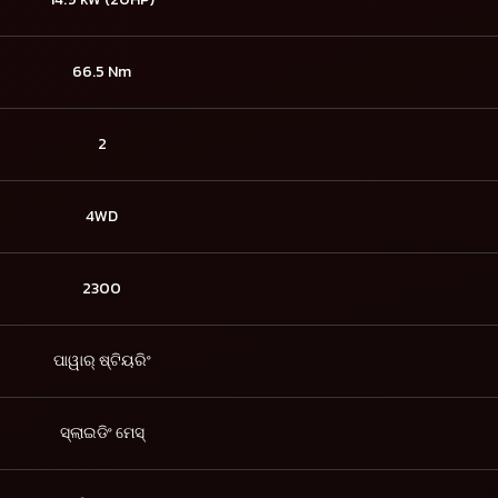
66.5 Nm
2
4WD
2300
ପାୱାର୍ ଷ୍ଟିୟରିଂ
ସ୍ଲାଇଡିଂ ମେସ୍