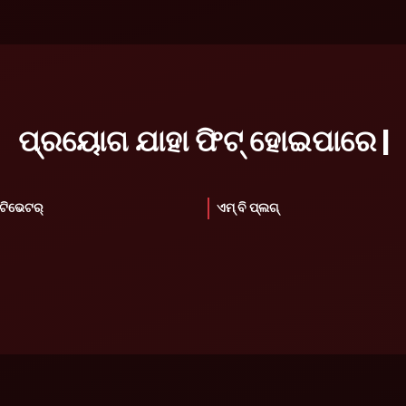
ପ୍ରୟୋଗ ଯାହା ଫିଟ୍ ହୋଇପାରେ |
ଟିଭେଟର୍
ଏମ୍ ବି ପ୍ଲଗ୍