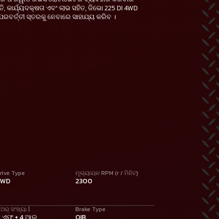
 କାର୍ଯ୍ୟଦକ୍ଷତା ଏବଂ ଲାଭ ସହିତ, ଜିଭୋ 225 DI 4WD
ପରବର୍ତ୍ତୀ ସ୍ତରକୁ ନେବାରେ ସାହାଯ୍ୟ କରିବ ।
rive Type
ମୂଲ୍ୟାୟନ RPM (r / ମିନିଟ୍)
4WD
2300
ିଅର୍ ସଂଖ୍ୟା |
Brake Type
 ଏଫ୍ + 4 ଆର୍
OIB