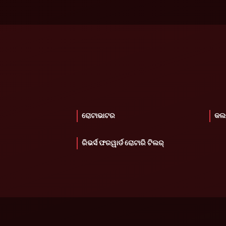
ରୋଟାଭାଟର
କଲ
ରିଭର୍ସ ଫରୱାର୍ଡ ରୋଟାରି ଟିଲର୍