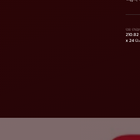
ପଛ ଟାୟା
210.82 
x 24 ଇନ