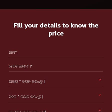
Fill your details to know the
price
ନାମ*
ମୋବାଇଲ୍ନଂ।*
ରାଜ୍ୟ * ଚୟନ କରନ୍ତୁ |
ସହର * ଚୟନ କରନ୍ତୁ |
ବ୍ରାଣ୍ଡ ଚୟନ କରନ୍ତୁ |*