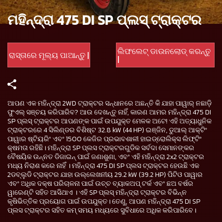
ମହିନ୍ଦ୍ରା 475 DI SP ପ୍ଲସ୍ ଟ୍ରାକ୍ଟର
ଲିଫଲେଟ୍ ଡାଉନଲୋଡ୍ କରନ୍ତୁ
ରାସ୍ତାରେ ମୂଲ୍ୟ ପାଆନ୍ତୁ |
|
ଆପଣ ଏକ ମହିନ୍ଦ୍ରା 2WD ଟ୍ରାକ୍ଟର ସନ୍ଧାନରେ ଅଛନ୍ତି କି ଯାହା ପାୱାର୍ ନଛାଡ଼ି
ଫୁଏଲ୍ ସଞ୍ଚୟ କରିପାରିବ? ଆଉ ଦେଖନ୍ତୁ ନାହିଁ, କାରଣ ଆମର ମହିନ୍ଦ୍ରା 475 DI
SP ପ୍ଲସ୍ ଟ୍ରାକ୍ଟର ଆପଣଙ୍କ ପାଇଁ ଉପଯୁକ୍ତ ମେଳକ ଅଟେ! ଏହି ଅତ୍ୟାଧୁନିକ
ଟ୍ରାକ୍ଟରରେ 4 ସିଲିଣ୍ଡର ବିଶିଷ୍ଟ 32.8 kW (44 HP) ଇଞ୍ଜିନ, ଡୁଆଲ୍ ଆକ୍ଟିଂ
ପାୱାର ଷ୍ଟିୟରିଂ ଏବଂ 1500 କେଜିର ପ୍ରଭାବଶାଳୀ ହାଇଡ୍ରୋଲିକ୍ସ ଲିଫ୍ଟିଂ
କ୍ଷମତା ରହିଛି। ମହିନ୍ଦ୍ରା SP ପ୍ଲସ ଟ୍ରାକ୍ଟରଗୁଡିକ ସର୍ବଦା ସେମାନଙ୍କର
ବୈଷୟିକ ଉନ୍ନତ ଡିଜାଇନ୍ ପାଇଁ ଜଣାଶୁଣା, ଏବଂ ଏହି ମହିନ୍ଦ୍ରା 2x2 ଟ୍ରାକ୍ଟର
ମଧ୍ୟ ନିରାଶ କରେ ନାହିଁ । ମହିନ୍ଦ୍ରା 475 DI SP ପ୍ଲସ ଟ୍ରାକ୍ଟର ହେଉଛି ଏକ
2ଡବ୍ଲୁଡି ଟ୍ରାକ୍ଟର ଯାହା ଉଲ୍ଲେଖନୀୟ 29.2 kW (39.2 HP) ପିଟିଓ ପାୱାର
ଏବଂ ଅଧିକ ଦକ୍ଷ ପରିଚାଳନା ପାଇଁ ଉଚ୍ଚ ବ୍ୟାକଅପ୍ ଟର୍କ ଏବଂ ଛଅ ବର୍ଷର
ୱାରେଣ୍ଟି ସହିତ ଆସିଥାଏ । ଏହି SP ପ୍ଲସ୍ ମହିନ୍ଦ୍ରା ଟ୍ରାକ୍ଟର ବିଭିନ୍ନ
କୃଷିଭିତ୍ତିକ ପ୍ରୟୋଗ ପାଇଁ ଉପଯୁକ୍ତ। ତେଣୁ, ଆପଣ ମହିନ୍ଦ୍ରା 475 DI SP
ପ୍ଲସ ଟ୍ରାକ୍ଟର ସହିତ କମ୍ ସମୟ ମଧ୍ୟରେ ସୁବିଧାରେ ଅଧିକ କରିପାରିବେ।