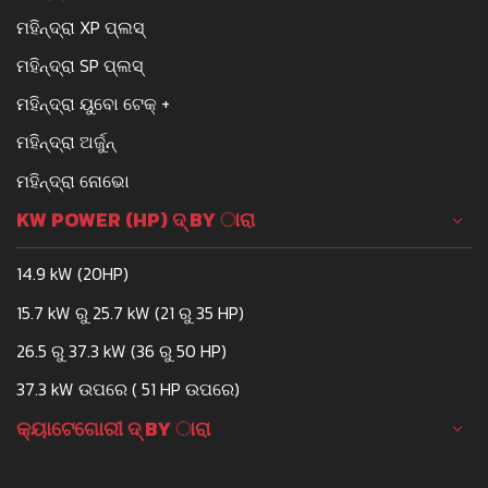
ମହିନ୍ଦ୍ରା XP ପ୍ଲସ୍
ମହିନ୍ଦ୍ରା SP ପ୍ଲସ୍
ମହିନ୍ଦ୍ରା ୟୁବୋ ଟେକ୍ +
ମହିନ୍ଦ୍ରା ଅର୍ଜୁନ୍
ମହିନ୍ଦ୍ରା ନୋଭୋ
KW POWER (HP) ଦ୍ BY ାରା
14.9 kW (20HP)
15.7 kW ରୁ 25.7 kW (21 ରୁ 35 HP)
26.5 ରୁ 37.3 kW (36 ରୁ 50 HP)
37.3 kW ଉପରେ ( 51 HP ଉପରେ)
କ୍ୟାଟେଗୋରୀ ଦ୍ BY ାରା