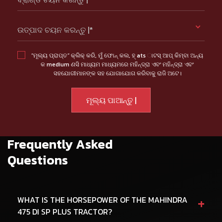
ଉତ୍ପାଦ ଚୟନ କରନ୍ତୁ |*
“ମୂଲ୍ୟ ପ୍ରାପ୍ତ” କ୍ଲିକ୍ କରି, ମୁଁ ଫୋନ୍ କଲ, ହ୍ ats ାଟସ୍ ଆପ୍ କିମ୍ବା ଅନ୍ୟ
କ medium ଣସି ମାଧ୍ୟମ ମାଧ୍ୟମରେ ମହିନ୍ଦ୍ରା ଏବଂ ମହିନ୍ଦ୍ରା ଏବଂ
ସହଯୋଗୀମାନଙ୍କ ସହ ଯୋଗାଯୋଗ କରିବାକୁ ରାଜି ଅଟେ।
Frequently Asked
Questions
+
WHAT IS THE HORSEPOWER OF THE MAHINDRA
475 DI SP PLUS TRACTOR?