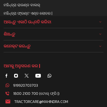
ମହିନ୍ଦ୍ରା ରାଉଣ୍ଡ ବାଲର୍
ମହିନ୍ଦ୍ରା ଫ୍ରଣ୍ଟ ଏଣ୍ଡ ଲୋଡର |
ଆସନ୍ତୁ ଏକାଠି ଉନ୍ନତି କରିବା
ଶିଖନ୍ତୁ
କନେକ୍ଟ କରନ୍ତୁ
ଆମକୁ ଅନୁସରଣ କର |
919920703703
1800 2100 700 (ଟୋଲ୍ ଫ୍ରି |)
TRACTORCARE@MAHINDRA.COM