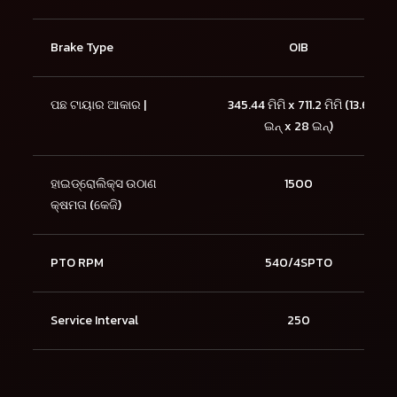
Brake Type
OIB
ପଛ ଟାୟାର ଆକାର |
345.44 ମିମି x 711.2 ମିମି (13.6
ଇନ୍ x 28 ଇନ୍)
ହାଇଡ୍ରୋଲିକ୍ସ ଉଠାଣ
1500
କ୍ଷମତା (କେଜି)
PTO RPM
540/4SPTO
Service Interval
250