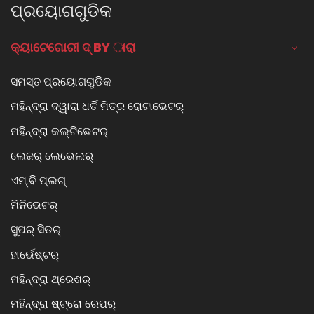
ପ୍ରୟୋଗଗୁଡିକ
କ୍ୟାଟେଗୋରୀ ଦ୍ BY ାରା
ସମସ୍ତ ପ୍ରୟୋଗଗୁଡିକ
ମହିନ୍ଦ୍ରା ଦ୍ୱାରା ଧର୍ତି ମିତ୍ର ରୋଟାଭେଟର୍
ମହିନ୍ଦ୍ରା କଲ୍ଟିଭେଟର୍
ଲେଜର୍ ଲେଭେଲର୍
ଏମ୍.ବି ପ୍ଲଗ୍
ମିନିଭେଟର୍
ସୁପର୍ ସିଡର୍
ହାର୍ଭେଷ୍ଟର୍
ମହିନ୍ଦ୍ରା ଥ୍ରେଶର୍
ମହିନ୍ଦ୍ରା ଷ୍ଟ୍ରୋ ରେପର୍