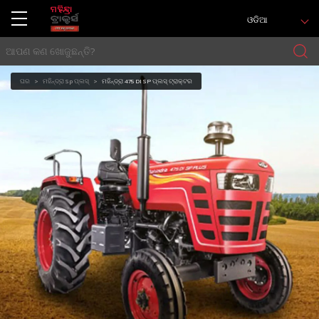
ଓଡିଆ
ଘର
ମହିନ୍ଦ୍ରା Sp ପ୍ଲସ୍
ମହିନ୍ଦ୍ରା 475 DI SP ପ୍ଲସ୍ ଟ୍ରାକ୍ଟର