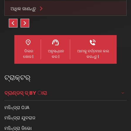
ଅଧିକ ଜାଣନ୍ତୁ
ଡିଲର
ଅନୁସନ୍ଧାନ
ଆମକୁ ବର୍ତ୍ତମାନ କଲ
ଖୋଜ |
କର |
କରନ୍ତୁ |
ଟ୍ରାକ୍ଟର୍
ବ୍ରାଣ୍ଡସ୍ ଦ୍ BY ାରା
ମହିନ୍ଦ୍ରା OJA
ମହିନ୍ଦ୍ରା ଯୁବରାଜ
ମହିନ୍ଦ୍ରା ଜିଭୋ