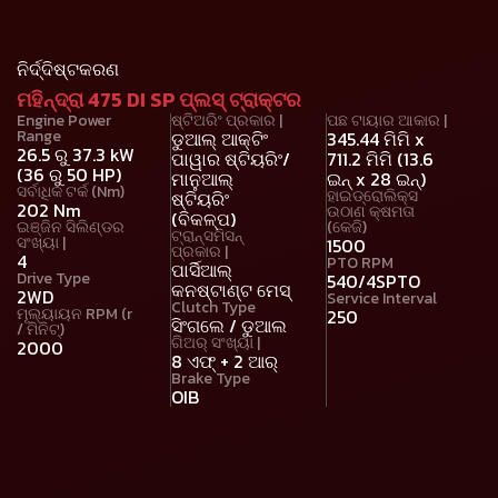
ନିର୍ଦ୍ଦିଷ୍ଟକରଣ
ମହିନ୍ଦ୍ରା 475 DI SP ପ୍ଲସ୍ ଟ୍ରାକ୍ଟର
Engine Power
ଷ୍ଟିଅରିଂ ପ୍ରକାର |
ପଛ ଟାୟାର ଆକାର |
Range
ଡୁଆଲ୍ ଆକ୍ଟିଂ
345.44 ମିମି x
26.5 ରୁ 37.3 kW
ପାୱାର ଷ୍ଟିୟରିଂ/
711.2 ମିମି (13.6
(36 ରୁ 50 HP)
ମାନୁଆଲ୍
ଇନ୍ x 28 ଇନ୍)
ସର୍ବାଧିକ ଟର୍କ (Nm)
ହାଇଡ୍ରୋଲିକ୍ସ
ଷ୍ଟିୟରିଂ
202 Nm
ଉଠାଣ କ୍ଷମତା
(ବିକଳ୍ପ)
ଇଞ୍ଜିନ ସିଲିଣ୍ଡର
(କେଜି)
ଟ୍ରାନ୍ସମିସନ୍
ସଂଖ୍ୟା |
1500
ପ୍ରକାର |
4
PTO RPM
ପାର୍ସିଆଲ୍
Drive Type
540/4SPTO
କନଷ୍ଟାଣ୍ଟ ମେସ୍
2WD
Service Interval
Clutch Type
ମୂଲ୍ୟାୟନ RPM (r
250
ସିଂଗଲେ / ଡୁଆଲ
/ ମିନିଟ୍)
ଗିଅର୍ ସଂଖ୍ୟା |
2000
8 ଏଫ୍ + 2 ଆର୍
Brake Type
OIB