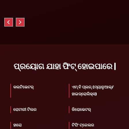
ପ୍ରୟୋଗ ଯାହା ଫିଟ୍ ହୋଇପାରେ |
କଲଟିଭେଟର୍
ଏମ୍ ବି ପ୍ଲଗ୍ (ମ୍ୟାନୁଆଲ୍/
ହାଇଡ୍ରୋଲିକ୍ସ)
ରୋଟାରୀ ଟିଲର
ଜିରୋଭେଟର୍
ହାରୋ
ଟିପିଂ ଟ୍ରେଲର