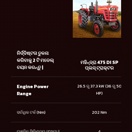
ନିର୍ଦ୍ଦିଷ୍ଟତା ତୁଳନା
କରିବାକୁ 2 ଟି ମଡେଲ୍
ମହିନ୍ଦ୍ରା 475 DI SP
ଚୟନ କରନ୍ତୁ |
ପ୍ଲସ୍ ଟ୍ରାକ୍ଟର
Engine Power
26.5 ରୁ 37.3 kW (36 ରୁ 50
Range
HP)
ସର୍ବାଧିକ ଟର୍କ (Nm)
202 Nm
ଇଞ୍ଜିନ ସିଲିଣ୍ଡର ସଂଖ୍ୟା |
4