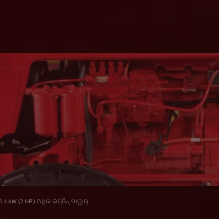
1.4 kW (2 HP) ଅଧିକ ଇଞ୍ଜିନ୍ ପାୱାର୍