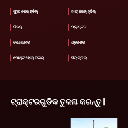
ଫୁଲ କେଜ୍ ହ୍ଵିଲ୍
ହାଫ୍ କେଜ୍ ହ୍ଵିଲ୍
ରିଜର୍
ପ୍ଲାଣ୍ଟର
ଲେଭେଲର
ଥ୍ରେଶର
ପୋଷ୍ଟ ହୋଲ୍ ଡିଗର୍
ସିଡ୍ ଡ୍ରିଲ୍
ଟ୍ରାକ୍ଟରଗୁଡିକ ତୁଳନା କରନ୍ତୁ |