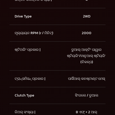
Drive Type
2WD
ମୂଲ୍ୟାୟନ RPM (r / ମିନିଟ୍)
2000
ଷ୍ଟିଅରିଂ ପ୍ରକାର |
ଡୁଆଲ୍ ଆକ୍ଟିଂ ପାୱାର
ଷ୍ଟିୟରିଂ/ମାନୁଆଲ୍ ଷ୍ଟିୟରିଂ
(ବିକଳ୍ପ)
ଟ୍ରାନ୍ସମିସନ୍ ପ୍ରକାର |
ପାର୍ସିଆଲ୍ କନଷ୍ଟାଣ୍ଟ ମେସ୍
Clutch Type
ସିଂଗଲେ / ଡୁଆଲ
ଗିଅର୍ ସଂଖ୍ୟା |
8 ଏଫ୍ + 2 ଆର୍